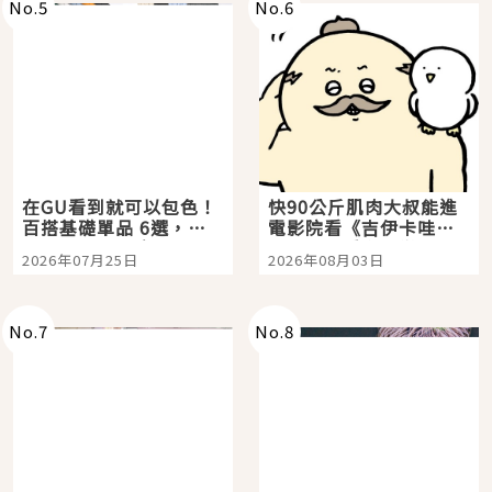
No.
5
No.
6
在GU看到就可以包色！
快90公斤肌肉大叔能進
百搭基礎單品 6選，閉
電影院看《吉伊卡哇》
眼全收也不心疼
嗎？日本重金屬樂團
2026年07月25日
2026年08月03日
「打首」會長與nagano
老師一同給出了答案
No.
7
No.
8