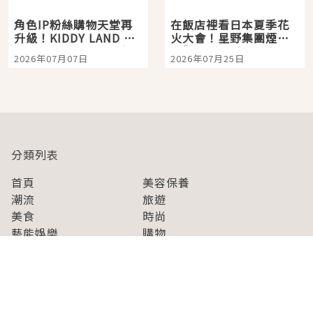
角色IP粉絲購物天堂再
在飯店裡看日本夏季花
升級！KIDDY LAND 原
火大會！星野集團煙火
宿店吉伊卡哇迎客，新
景觀飯店6選，讓你不用
2026年07月07日
2026年07月25日
開幕 OMOKADO 店3分
人擠人悠閒欣賞
即達
分類列表
首頁
美容保養
潮流
旅遊
美食
時尚
藝能娛樂
購物
關於Japaholic
關於我們
免責事項