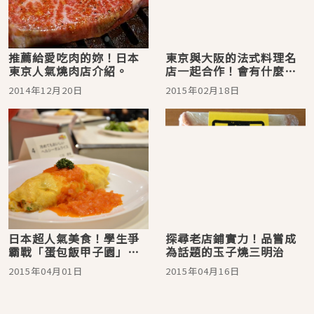
推薦給愛吃肉的妳！日本
東京與大阪的法式料理名
東京人氣燒肉店介紹。
店一起合作！會有什麼新
菜色呢？
2014年12月20日
2015年02月18日
日本超人氣美食！學生爭
探尋老店鋪實力！品嘗成
霸戰「蛋包飯甲子園」開
為話題的玉子燒三明治
跑囉！
2015年04月01日
2015年04月16日