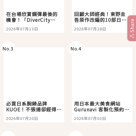
在台場欣賞鋼彈最後的
回顧大師經典！東野圭
機會！「DiverCity
吾原作改編的10部日本
Share
Tokyo Plaza」搭船、
影視作品推薦
2026年07月13日
2026年07月28日
購物、美食及夜景，一
次全體驗
No.
3
No.
4
必買日系腕錶品牌
用日本最大美食網站
KUOE！不張揚卻經得起
Gurunavi 客製化預約九
時間洗鍊的經典之作五
大都市餐廳，打造專屬
2026年07月20日
2026年07月03日
選
美食體驗！