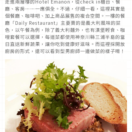
走進兩層樓的Hotel Emanon，從check in櫃台、餐
廳、客房……一應俱全。不過，仔細一看，這裡其實是
個餐廳、咖啡吧、加上商品展售的複合空間。一樓的餐
廳「Daily Restaurant」主要賣的是義大利風味的菜
色，以午餐為例，除了義大利麵外，也有漢堡輕食、咖
哩套餐可以選擇，每道菜都使用神奈川縣三浦半島的當
日直送新鮮蔬果，讓你吃到健康好滋味。而這裡採開放
廚房的形式，還可以看到型男廚師一邊做菜的樣子唷！