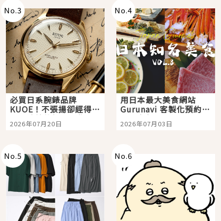
No.
3
No.
4
必買日系腕錶品牌
用日本最大美食網站
KUOE！不張揚卻經得起
Gurunavi 客製化預約九
時間洗鍊的經典之作五
大都市餐廳，打造專屬
2026年07月20日
2026年07月03日
選
美食體驗！
No.
5
No.
6