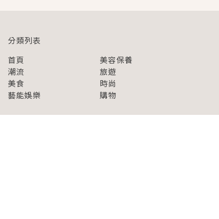
分類列表
首頁
美容保養
潮流
旅遊
美食
時尚
藝能娛樂
購物
關於Japaholic
關於我們
免責事項
寫手招募
Japaholic Girls招募
廣告、合作洽談
關鍵字列表
お問い合わせ