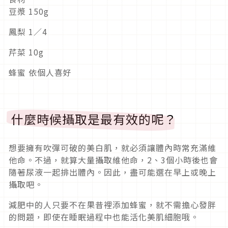
豆漿 150g
鳳梨 1／4
芹菜 10g
蜂蜜 依個人喜好
什麼時候攝取是最有效的呢？
想要擁有吹彈可破的美白肌，就必須讓體內時常充滿維
他命。不過，就算大量攝取維他命，2、3個小時後也會
隨著尿液一起排出體內。因此，盡可能選在早上或晚上
攝取吧。
減肥中的人只要不在果昔裡添加蜂蜜，就不需擔心發胖
的問題，即使在睡眠過程中也能活化美肌細胞哦。