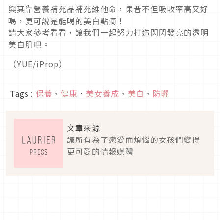
與其靠營養補充品補充維他命，果昔不但吸收率高又好
喝，更可說是能喝的美白點滴！
請大家參考看看，讓我們一起努力打造閃閃發亮的透明
美白肌吧。
（YUE/iProp）
Tags :
保養
、
健康
、
美女養成
、
美白
、
防曬
文章來源
讓所有為了戀愛而煩惱的女孩們變得
更可愛的情報媒體