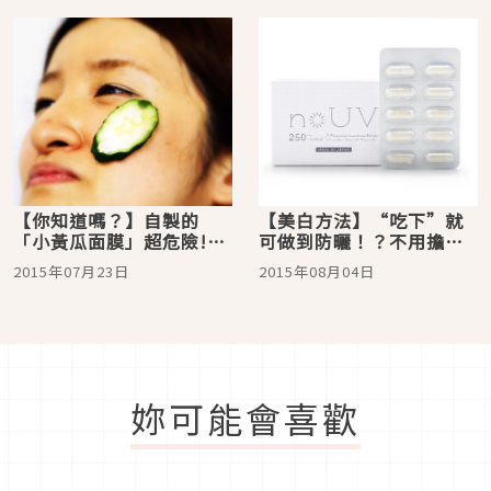
【你知道嗎？】自製的
【美白方法】“吃下”就
「小黃瓜面膜」超危險!?
可做到防曬！？不用擔心
別說美白了，搞不好還會
忘了塗防曬或因汗水脫落
2015年07月23日
2015年08月04日
造成皺紋唷！
而人氣直衝的防曬新商
品！
妳可能會喜歡