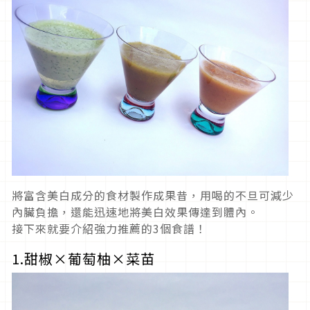
將富含美白成分的食材製作成果昔，用喝的不旦可減少
內臟負擔，還能迅速地將美白效果傳達到體內。
接下來就要介紹強力推薦的3個食譜！
1.甜椒×葡萄柚×菜苗