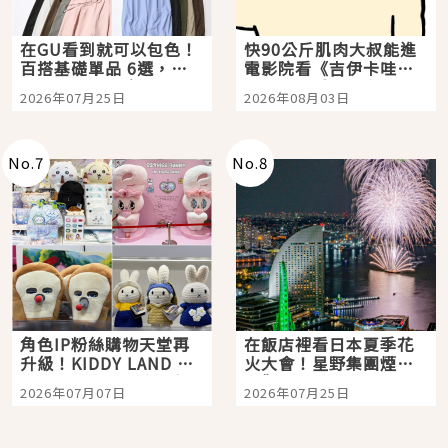
在GU看到就可以包色！
快90公斤肌肉大叔能進
百搭基礎單品 6選，閉
電影院看《吉伊卡哇》
眼全收也不心疼
嗎？日本重金屬樂團
2026年07月25日
2026年08月03日
「打首」會長與nagano
老師一同給出了答案
No.
7
No.
8
角色IP粉絲購物天堂再
在飯店裡看日本夏季花
升級！KIDDY LAND 原
火大會！星野集團煙火
宿店吉伊卡哇迎客，新
景觀飯店6選，讓你不用
2026年07月07日
2026年07月25日
開幕 OMOKADO 店3分
人擠人悠閒欣賞
即達