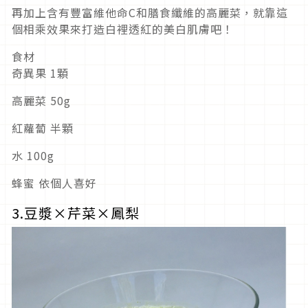
再加上含有豐富維他命C和膳食纖維的高麗菜，就靠這
個相乘效果來打造白裡透紅的美白肌膚吧！
食材
奇異果 1顆
高麗菜 50g
紅蘿蔔 半顆
水 100g
蜂蜜 依個人喜好
3.豆漿×芹菜×鳳梨