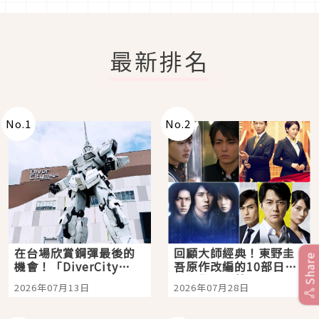
最新排名
No.
1
No.
2
在台場欣賞鋼彈最後的
回顧大師經典！東野圭
Share
機會！「DiverCity
吾原作改編的10部日本
Tokyo Plaza」搭船、
影視作品推薦
2026年07月13日
2026年07月28日
購物、美食及夜景，一
次全體驗