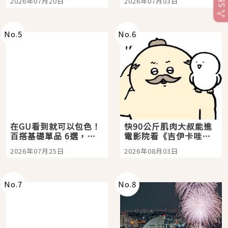
2026年07月20日
2026年07月03日
選
美食體驗！
No.
5
No.
6
在GU看到就可以包色！
快90公斤肌肉大叔能進
百搭基礎單品 6選，閉
電影院看《吉伊卡哇》
眼全收也不心疼
嗎？日本重金屬樂團
2026年07月25日
2026年08月03日
「打首」會長與nagano
老師一同給出了答案
No.
7
No.
8