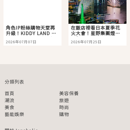
角色IP粉絲購物天堂再
在飯店裡看日本夏季花
升級！KIDDY LAND 原
火大會！星野集團煙火
宿店吉伊卡哇迎客，新
景觀飯店6選，讓你不用
2026年07月07日
2026年07月25日
開幕 OMOKADO 店3分
人擠人悠閒欣賞
即達
分類列表
首頁
美容保養
潮流
旅遊
美食
時尚
藝能娛樂
購物