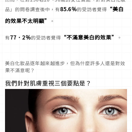
85.6％
“美白
品」的問卷調查後中，有
的受訪者覺得
的效果不太明顯”
。
77．2％
“不滿意美白的效果”
有
的受訪者覺得
。
美白化妝品逐年越來越進步，但為什麼許多人還是對效
果不滿意呢？
我們針對肌膚重視三個要點是？