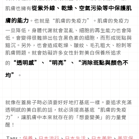
從紫外線、乾燥、空氣污染等中保護肌
肌膚也擁有
膚的能力
。也就是“肌膚的免疫力”。肌膚的免疫力
一旦降低，身體代謝就會混亂、細胞的再生能力也會降
低。會變得很難排出包含黑色素的細胞，而形成斑點與
黯沉。另外，也會造成乾燥、皺紋、毛孔粗大、粉刺等
肌膚問題。就會妨礙許多女性針對美白保養所追求
“透明感”、“明亮”、“消除斑點與顏色不
的
均”
。
就像在蓋房子時必須要好好地打基底一樣。要追求充滿
透明感的美白肌的話，就必須提高基底“肌膚的免疫
力”，讓肌膚中本來就存在的「想要變美」的力量覺
醒！
Tags :
保養
、
日本流行
、
日本生活
、
日本美妝
、
美容保