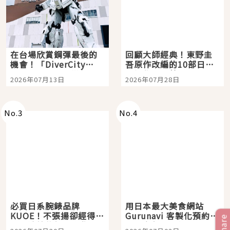
在台場欣賞鋼彈最後的
回顧大師經典！東野圭
機會！「DiverCity
吾原作改編的10部日本
Tokyo Plaza」搭船、
影視作品推薦
2026年07月13日
2026年07月28日
購物、美食及夜景，一
次全體驗
No.
3
No.
4
必買日系腕錶品牌
用日本最大美食網站
KUOE！不張揚卻經得起
Gurunavi 客製化預約九
Share
時間洗鍊的經典之作五
大都市餐廳，打造專屬