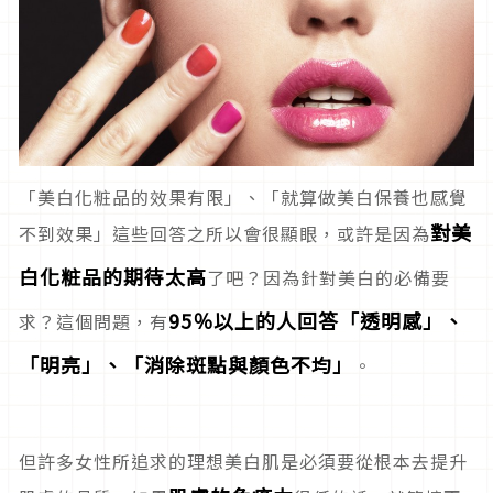
「美白化粧品的效果有限」、「就算做美白保養也感覺
對美
不到效果」這些回答之所以會很顯眼，或許是因為
白化粧品的期待太高
了吧？因為針對美白的必備要
95％以上的人回答「透明感」、
求？這個問題，有
「明亮」、「消除斑點與顏色不均」
。
但許多女性所追求的理想美白肌是必須要從根本去提升