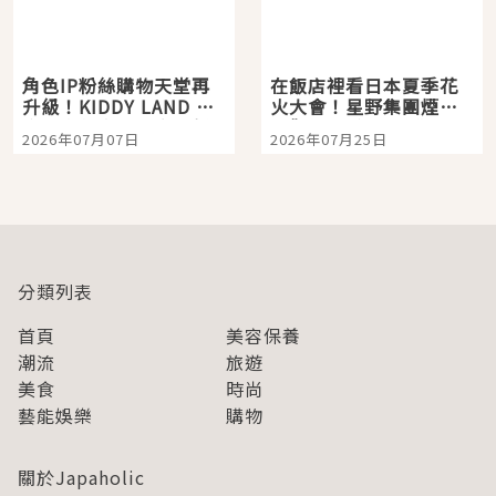
角色IP粉絲購物天堂再
在飯店裡看日本夏季花
升級！KIDDY LAND 原
火大會！星野集團煙火
宿店吉伊卡哇迎客，新
景觀飯店6選，讓你不用
2026年07月07日
2026年07月25日
開幕 OMOKADO 店3分
人擠人悠閒欣賞
即達
分類列表
首頁
美容保養
潮流
旅遊
美食
時尚
藝能娛樂
購物
關於Japaholic