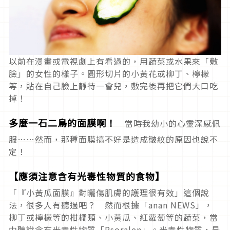
以前在漫畫或電視劇上有看過的，用蔬菜或水果來「敷
臉」的女性的樣子。圓形切片的小黃花或柳丁、檸檬
等，貼在自己臉上靜待一會兒，敷完後再把它們大口吃
掉！
多麼一石二鳥的面膜啊！
當時我幼小的心靈深感佩
服……然而，那種面膜搞不好是造成皺紋的原因也說不
定！
【應須注意含有光毒性物質的食物】
「『小黃瓜面膜』對曬傷肌膚的護理很有效」這個說
法，很多人有聽過吧？ 然而根據「anan NEWS」，
柳丁或檸檬等的柑橘類、小黃瓜、紅蘿蔔等的蔬菜，當
中聽說含有光毒性物質「Psoralen」。光毒性物質，是