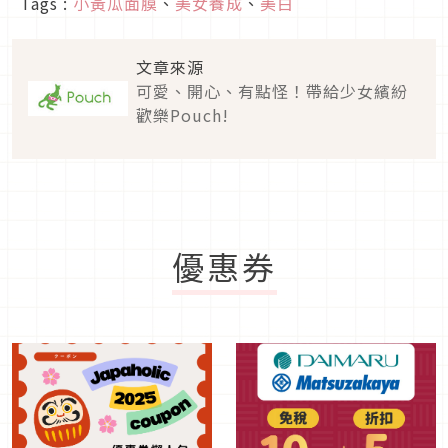
Tags :
小黃瓜面膜
、
美女養成
、
美白
文章來源
可愛、開心、有點怪！帶給少女繽紛
歡樂Pouch!
優惠券