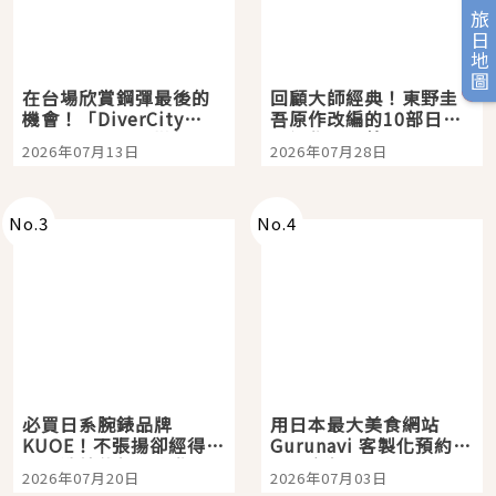
旅日地圖
在台場欣賞鋼彈最後的
回顧大師經典！東野圭
機會！「DiverCity
吾原作改編的10部日本
Tokyo Plaza」搭船、
影視作品推薦
2026年07月13日
2026年07月28日
購物、美食及夜景，一
次全體驗
No.
3
No.
4
必買日系腕錶品牌
用日本最大美食網站
KUOE！不張揚卻經得起
Gurunavi 客製化預約九
時間洗鍊的經典之作五
大都市餐廳，打造專屬
2026年07月20日
2026年07月03日
選
美食體驗！