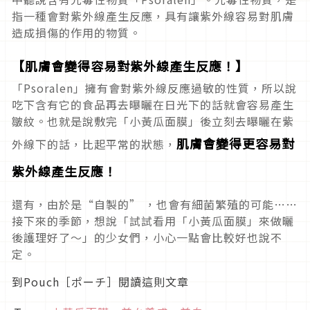
指一種會對紫外線產生反應，具有讓紫外線容易對肌膚
造成損傷的作用的物質。
【肌膚會變得容易對紫外線產生反應！】
「Psoralen」擁有會對紫外線反應過敏的性質，所以說
吃下含有它的食品再去曝曬在日光下的話就會容易產生
皺紋。也就是說敷完「小黃瓜面膜」後立刻去曝曬在紫
肌膚會變得更容易對
外線下的話，比起平常的狀態，
紫外線產生反應！
還有，由於是“自製的” ，也會有細菌繁殖的可能……
接下來的季節，想說「試試看用「小黃瓜面膜」來做曬
後護理好了～」的少女們，小心一點會比較好也說不
定。
到Pouch［ポーチ］閱讀這則文章