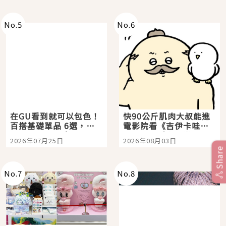
No.
5
No.
6
在GU看到就可以包色！
快90公斤肌肉大叔能進
百搭基礎單品 6選，閉
電影院看《吉伊卡哇》
眼全收也不心疼
嗎？日本重金屬樂團
2026年07月25日
2026年08月03日
「打首」會長與nagano
Share
老師一同給出了答案
No.
7
No.
8