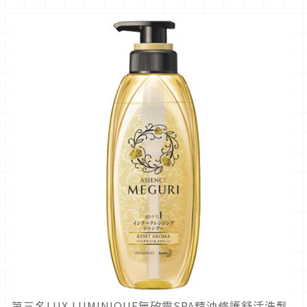
第三名LUX LUMINIQUE無矽靈SPA精油修護舒活洗髮