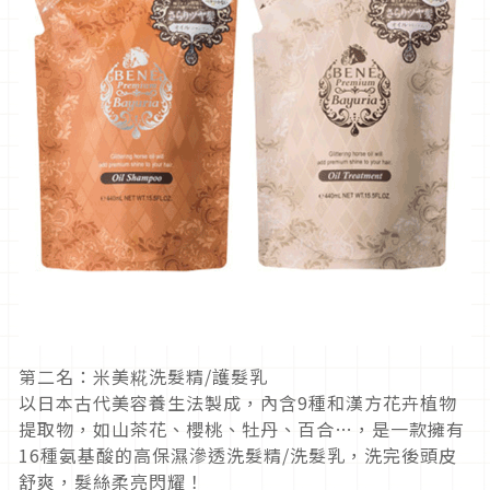
第二名：米美糀洗髮精/護髮乳
以日本古代美容養生法製成，內含9種和漢方花卉植物
提取物，如山茶花、櫻桃、牡丹、百合…，是一款擁有
16種氨基酸的高保濕滲透洗髮精/洗髮乳，洗完後頭皮
舒爽，髮絲柔亮閃耀！