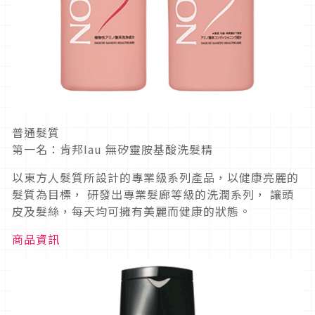
普通髮質
第一名：肯邦Iau 無矽靈胺基酸洗髮精
以東方人髮質所設計的專業級系列產品，以健康亮麗的
髮質為目標， 研發出專業髮廊等級的洗潤系列， 讓頭
皮及髮絲，每天均可擁有美麗而健康的狀態。
商品資訊