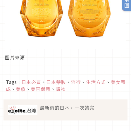
圖片來源
Tags :
日本必買
、
日本藥妝
、
流行
、
生活方式
、
美女養
成
、
美妝
、
美容保養
、
購物
最新奇的日本，一次讀完