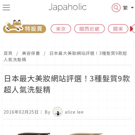
繁
東京
關西近畿
關東
首頁
美容保養
日本最大美妝網站評選！3種髮質9款超
人氣洗髮精
日本最大美妝網站評選！3種髮質9款
超人氣洗髮精
2016年02月25日
｜ By
alice lee