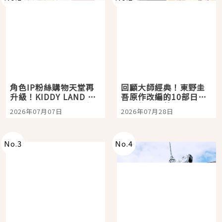
角色IP粉絲購物天堂再
回顧大師經典！東野圭
升級！KIDDY LAND 原
吾原作改編的10部日本
宿店吉伊卡哇迎客，新
影視作品推薦
2026年07月07日
2026年07月28日
開幕 OMOKADO 店3分
即達
No.
3
No.
4