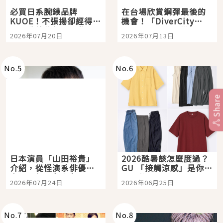
必買日系腕錶品牌
在台場欣賞鋼彈最後的
KUOE！不張揚卻經得起
機會！「DiverCity
時間洗鍊的經典之作五
Tokyo Plaza」搭船、
2026年07月20日
2026年07月13日
選
購物、美食及夜景，一
次全體驗
No.
5
No.
6
Share
日本演員「山田裕貴」
2026酷暑該怎麼度過？
介紹，從怪演系俳優走
GU 「接觸涼感」是你的
向國民級日劇主角
夏日救星
2026年07月24日
2026年06月25日
No.
7
No.
8