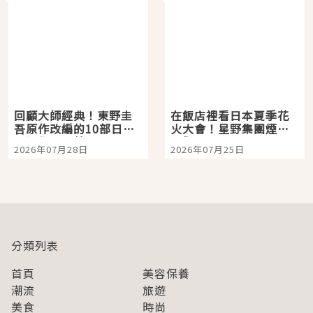
回顧大師經典！東野圭
在飯店裡看日本夏季花
吾原作改編的10部日本
火大會！星野集團煙火
影視作品推薦
景觀飯店6選，讓你不用
2026年07月28日
2026年07月25日
人擠人悠閒欣賞
分類列表
首頁
美容保養
潮流
旅遊
美食
時尚