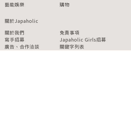
藝能娛樂
購物
關於Japaholic
關於我們
免責事項
寫手招募
Japaholic Girls招募
廣告、合作洽談
關鍵字列表
お問い合わせ
看看更多有關Japaholic！