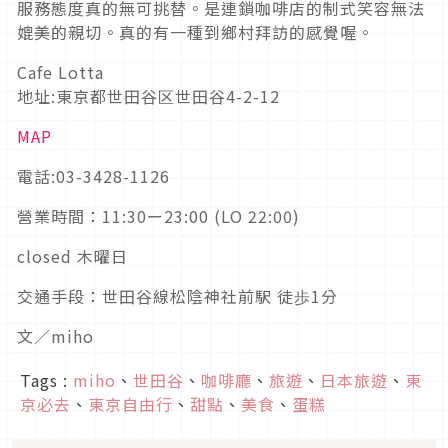
服務態度真的無可挑替。是連鎖咖啡店的制式笑容無法
媲美的親切。真的有一種到鄉村拜訪的感覺喔。
Cafe Lotta
地址:東京都世田谷区世田谷4-2-12
MAP
電話:03-3428-1126
營業時間：11:30ー23:00 (LO 22:00)
closed 木曜日
交通手段：世田谷線松陰神社前駅 徒歩1分
文／miho
Tags :
miho
、
世田谷
、
咖啡廳
、
旅遊
、
日本旅遊
、
東
京必去
、
東京自由行
、
甜點
、
美食
、
蛋糕