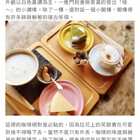
外觀以白色基調為主，一進門就會無意識的發出「哇
～」的小讚嘆。除了一樓，還附設一個小閣樓。閣樓裡
有許多靜靜躺著的復古傢俱。
這裡的咖啡絕對是必點的，因為拉花上的笑臉實在可愛
到捨不得喝下去。當然不是只有外表，咖啡的味道與器
具也都很講究。除了咖啡，還有提供每日限定的手做蛋