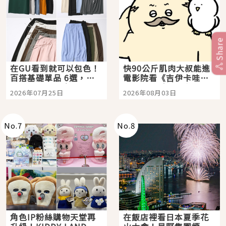
Share
在GU看到就可以包色！
快90公斤肌肉大叔能進
百搭基礎單品 6選，閉
電影院看《吉伊卡哇》
眼全收也不心疼
嗎？日本重金屬樂團
2026年07月25日
2026年08月03日
「打首」會長與nagano
老師一同給出了答案
No.
7
No.
8
角色IP粉絲購物天堂再
在飯店裡看日本夏季花