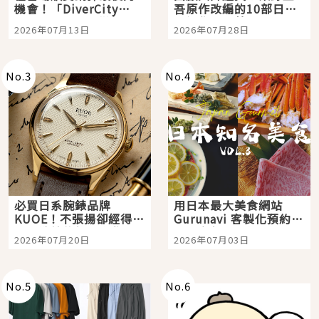
機會！「DiverCity
吾原作改編的10部日本
Tokyo Plaza」搭船、
影視作品推薦
2026年07月13日
2026年07月28日
購物、美食及夜景，一
次全體驗
No.
3
No.
4
必買日系腕錶品牌
用日本最大美食網站
KUOE！不張揚卻經得起
Gurunavi 客製化預約九
時間洗鍊的經典之作五
大都市餐廳，打造專屬
2026年07月20日
2026年07月03日
選
美食體驗！
No.
5
No.
6