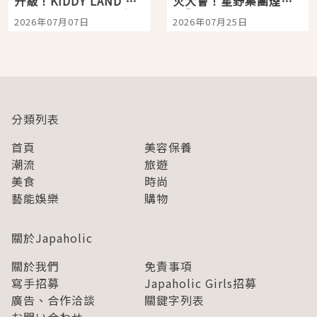
升級！KIDDY LAND 原
火大會！星野集團煙火
宿店吉伊卡哇迎客，新
景觀飯店6選，讓你不用
2026年07月07日
2026年07月25日
開幕 OMOKADO 店3分
人擠人悠閒欣賞
即達
分類列表
首頁
美容保養
潮流
旅遊
美食
時尚
藝能娛樂
購物
關於Japaholic
關於我們
免責事項
寫手招募
Japaholic Girls招募
廣告、合作洽談
關鍵字列表