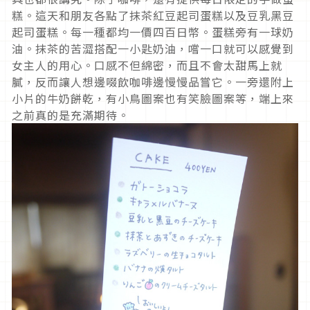
糕。這天和朋友各點了抹茶紅豆起司蛋糕以及豆乳黑豆
起司蛋糕。每一種都均一價四百日幣。蛋糕旁有一球奶
油。抹茶的苦澀搭配一小匙奶油，嚐一口就可以感覺到
女主人的用心。口感不但綿密，而且不會太甜馬上就
膩，反而讓人想邊啜飲咖啡邊慢慢品嘗它。一旁還附上
小片的牛奶餅乾，有小鳥圖案也有笑臉圖案等，端上來
之前真的是充滿期待。