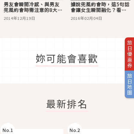
男友會瞬間冷感、與男友
據說兜風約會時，這5句話
兜風約會時需注意的8大行
會讓女生瞬間融化？看你
為【前篇】
中了幾條
2014年12月19日
2016年02月04日
旅日優惠券
妳可能會喜歡
旅日地圖
最新排名
No.
1
No.
2