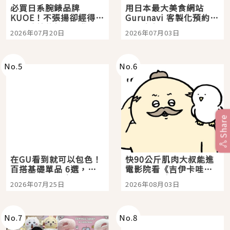
必買日系腕錶品牌
用日本最大美食網站
KUOE！不張揚卻經得起
Gurunavi 客製化預約九
時間洗鍊的經典之作五
大都市餐廳，打造專屬
2026年07月20日
2026年07月03日
選
美食體驗！
No.
5
No.
6
Share
在GU看到就可以包色！
快90公斤肌肉大叔能進
百搭基礎單品 6選，閉
電影院看《吉伊卡哇》
眼全收也不心疼
嗎？日本重金屬樂團
2026年07月25日
2026年08月03日
「打首」會長與nagano
老師一同給出了答案
No.
7
No.
8