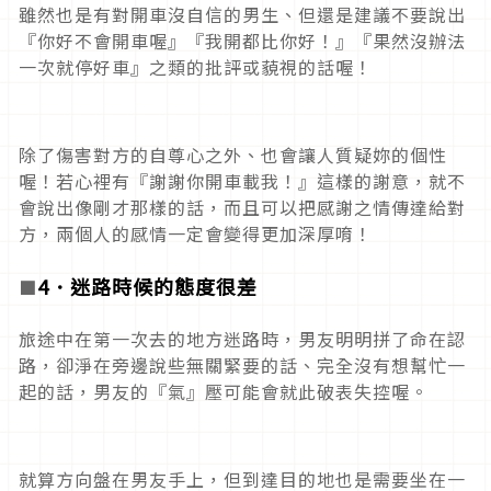
雖然也是有對開車沒自信的男生、但還是建議不要說出
『你好不會開車喔』『我開都比你好！』『果然沒辦法
一次就停好車』之類的批評或藐視的話喔！
除了傷害對方的自尊心之外、也會讓人質疑妳的個性
喔！若心裡有『謝謝你開車載我！』這樣的謝意，就不
會說出像剛才那樣的話，而且可以把感謝之情傳達給對
方，兩個人的感情一定會變得更加深厚唷！
4
．
迷路時候的態度很差
■
旅途中在第一次去的地方迷路時，男友明明拼了命在認
路，卻淨在旁邊說些無關緊要的話、完全沒有想幫忙一
起的話，男友的『氣』壓可能會就此破表失控喔。
就算方向盤在男友手上，但到達目的地也是需要坐在一