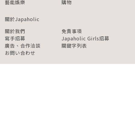
藝能娛樂
購物
關於Japaholic
關於我們
免責事項
寫手招募
Japaholic Girls招募
廣告、合作洽談
關鍵字列表
お問い合わせ
看看更多有關Japaholic！
Copyright © 2026 MICROAD, INC.