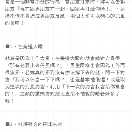
會是一個非常扣分的行為。當朋友打來時、妳可以告訴
朋友『現在跟男朋友在一起、回家再打給你呦！』、這
樣不僅不會造成男朋友反感、兩個人也可以開心的兜風
約會唷！
■2．在旁邊大睡
就算是因為工作太累、在旁邊大睡的話會讓對方覺得
『那有必要出來兜風嗎？』。男生同樣也會因為工作而
很疲累、若妳真的累到沒有辦法撐下去的話、問一下對
方『我可以休息一下下嗎？』也是基本禮儀喔！或是取
消這次的兜風約會、利用『下一次的約會我會給你驚喜
的！』之類的撒嬌方式總比直接不禮貌的睡著好多了
喔！
■3．批評對方的開車技術