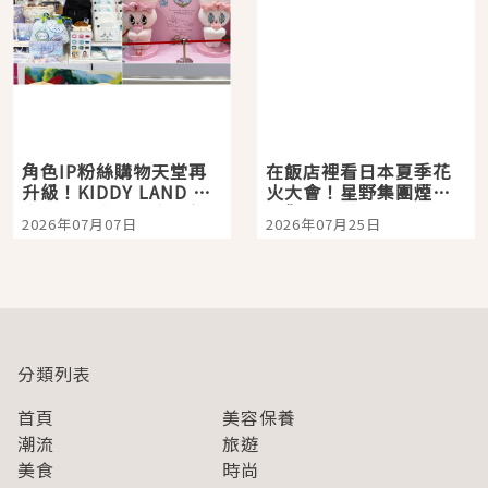
角色IP粉絲購物天堂再
在飯店裡看日本夏季花
升級！KIDDY LAND 原
火大會！星野集團煙火
宿店吉伊卡哇迎客，新
景觀飯店6選，讓你不用
2026年07月07日
2026年07月25日
開幕 OMOKADO 店3分
人擠人悠閒欣賞
即達
分類列表
首頁
美容保養
潮流
旅遊
美食
時尚