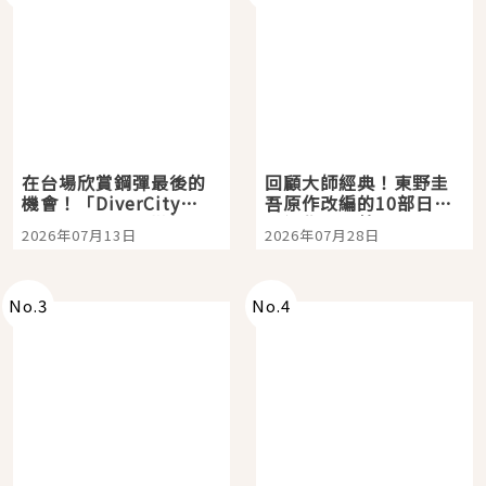
在台場欣賞鋼彈最後的
回顧大師經典！東野圭
機會！「DiverCity
吾原作改編的10部日本
Tokyo Plaza」搭船、
影視作品推薦
2026年07月13日
2026年07月28日
購物、美食及夜景，一
次全體驗
No.
3
No.
4