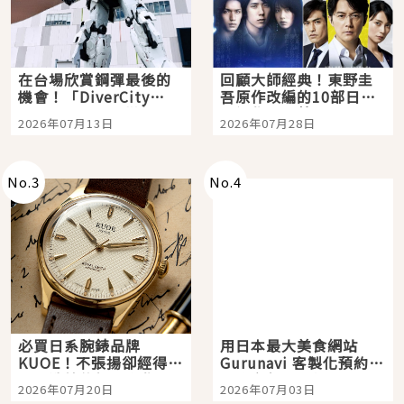
在台場欣賞鋼彈最後的
回顧大師經典！東野圭
機會！「DiverCity
吾原作改編的10部日本
Tokyo Plaza」搭船、
影視作品推薦
2026年07月13日
2026年07月28日
購物、美食及夜景，一
次全體驗
No.
3
No.
4
必買日系腕錶品牌
用日本最大美食網站
KUOE！不張揚卻經得起
Gurunavi 客製化預約九
時間洗鍊的經典之作五
大都市餐廳，打造專屬
2026年07月20日
2026年07月03日
選
美食體驗！