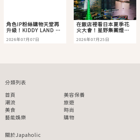
角色IP粉絲購物天堂再
在飯店裡看日本夏季花
升級！KIDDY LAND 原
火大會！星野集團煙火
宿店吉伊卡哇迎客，新
景觀飯店6選，讓你不用
2026年07月07日
2026年07月25日
開幕 OMOKADO 店3分
人擠人悠閒欣賞
即達
分類列表
首頁
美容保養
潮流
旅遊
美食
時尚
藝能娛樂
購物
關於Japaholic