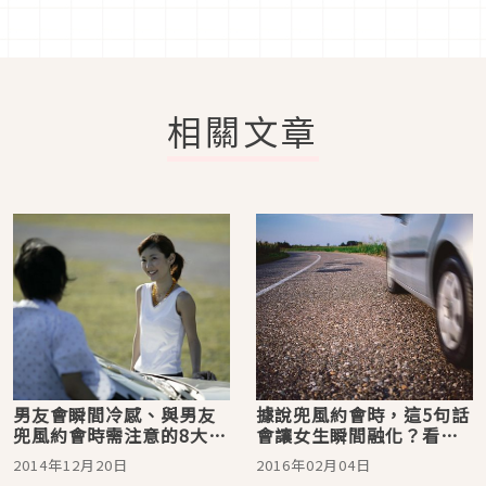
相關文章
男友會瞬間冷感、與男友
據說兜風約會時，這5句話
兜風約會時需注意的8大行
會讓女生瞬間融化？看你
為『後篇』
中了幾條
2014年12月20日
2016年02月04日