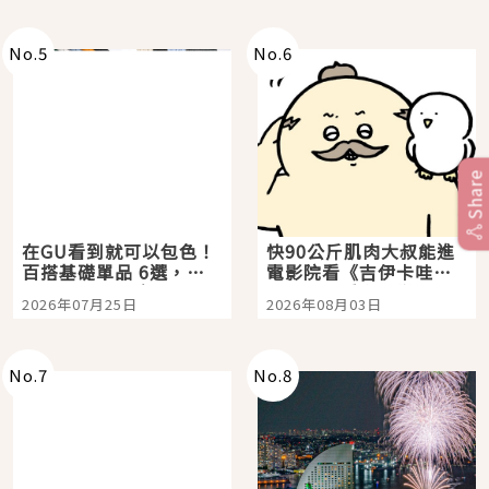
No.
5
No.
6
Share
在GU看到就可以包色！
快90公斤肌肉大叔能進
百搭基礎單品 6選，閉
電影院看《吉伊卡哇》
眼全收也不心疼
嗎？日本重金屬樂團
2026年07月25日
2026年08月03日
「打首」會長與nagano
老師一同給出了答案
No.
7
No.
8