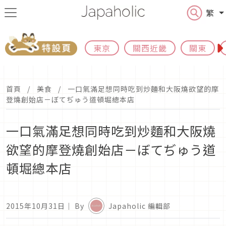
繁
東京
關西近畿
關東
首頁
美食
一口氣滿足想同時吃到炒麵和大阪燒欲望的摩
登燒創始店－ぼてぢゅう道頓堀總本店
一口氣滿足想同時吃到炒麵和大阪燒
欲望的摩登燒創始店－ぼてぢゅう道
頓堀總本店
2015年10月31日
｜ By
Japaholic 編輯部