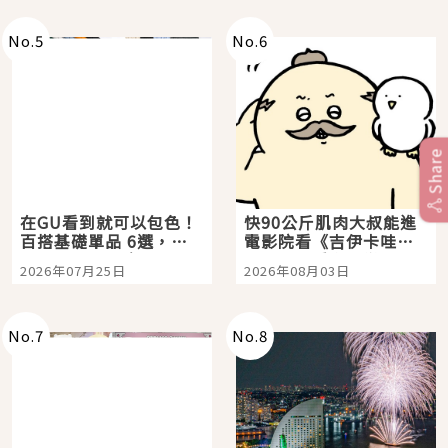
No.
5
No.
6
Share
在GU看到就可以包色！
快90公斤肌肉大叔能進
百搭基礎單品 6選，閉
電影院看《吉伊卡哇》
眼全收也不心疼
嗎？日本重金屬樂團
2026年07月25日
2026年08月03日
「打首」會長與nagano
老師一同給出了答案
No.
7
No.
8