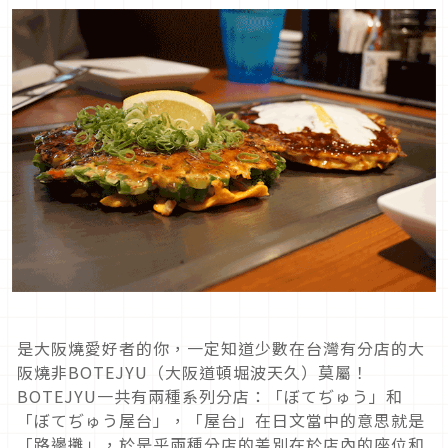
是大阪燒愛好者的你，一定知道少數在台灣有分店的大
阪燒非BOTEJYU（大阪道頓堀波天久）莫屬！
BOTEJYU一共有兩種系列分店：「ぼてぢゅう」和
「ぼてぢゅう屋台」，「屋台」在日文當中的意思就是
「路邊攤」，於是乎兩種分店的差別在於店內的座位和