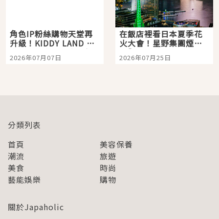
角色IP粉絲購物天堂再
在飯店裡看日本夏季花
升級！KIDDY LAND 原
火大會！星野集團煙火
宿店吉伊卡哇迎客，新
景觀飯店6選，讓你不用
2026年07月07日
2026年07月25日
開幕 OMOKADO 店3分
人擠人悠閒欣賞
即達
分類列表
首頁
美容保養
潮流
旅遊
美食
時尚
藝能娛樂
購物
關於Japaholic