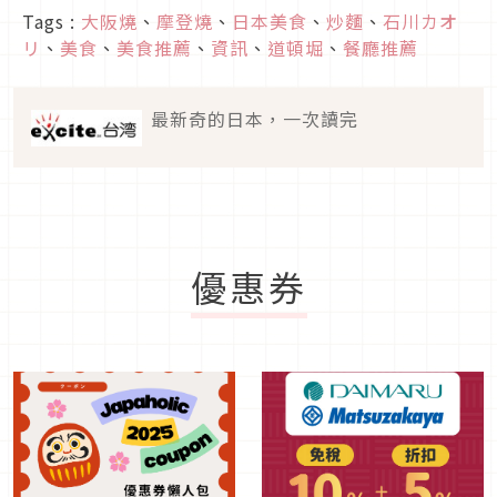
Tags :
大阪燒
、
摩登燒
、
日本美食
、
炒麵
、
石川カオ
リ
、
美食
、
美食推薦
、
資訊
、
道頓堀
、
餐廳推薦
最新奇的日本，一次讀完
優惠券