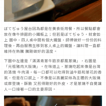
ぼてぢゅう屋台因為都是在美食街用餐，所以餐點都會
放在像牛排館的小鐵板上；但若是ぼてぢゅう，就會如
上 圖中，四人桌中間有個大鐵盤，師傅做好一份份的料
理後，再由服務生移到客人桌上的鐵盤，讓料理一直都
維持在熱騰 騰剛做好的溫度。
下圖中左邊是「滿滿青蔥牛筋京都風蔥燒」，右圖是
「元祖豬肉大阪燒」。在味道上，蔥燒吃起來像是台灣
的清燉 牛肉湯，每一口都可以吃得到滷牛筋和蔥花的香
氣，但是在口感上，不像是以高麗菜絲為主體的大阪燒
或摩登燒，酥脆 又煎得剛好的外皮，才是蔥燒不自覺讓
人一口接著一口的主要原因。