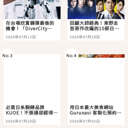
在台場欣賞鋼彈最後的
回顧大師經典！東野圭
機會！「DiverCity
吾原作改編的10部日本
Tokyo Plaza」搭船、
影視作品推薦
2026年07月13日
2026年07月28日
購物、美食及夜景，一
次全體驗
No.
3
No.
4
必買日系腕錶品牌
用日本最大美食網站
KUOE！不張揚卻經得起
Gurunavi 客製化預約九
時間洗鍊的經典之作五
大都市餐廳，打造專屬
2026年07月20日
2026年07月03日
選
美食體驗！