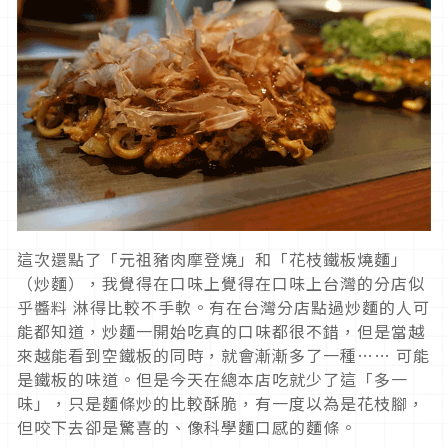
這次還點了「元祖豬肉摩登燒」和「花枝鐵板燒麵」
（炒麵），我覺得在口味上覺得在口味上台灣的分店似
乎醬料 淋得比較不手軟。有在台灣分店點過炒麵的人可
能都知道，炒麵一開始吃真的口味都很不錯，但是當越
來越能看到空鐵板的同時，就會漸漸多了一種…… 可能
是鐵板的味道。但是今天在總本店吃就少了這「多一
味」，只是麵條炒的比較酥脆，有一度以為是花枝腳，
但咬下去卻是驚喜的、像科學麵口感的麵條。