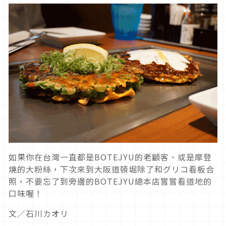
如果你在台灣一直都是BOTEJYU的老顧客、或是摩登
燒的大粉絲，下次來到大阪道頓堀除了和グリコ看板合
照，不要忘了到旁邊的BOTEJYU總本店嘗嘗看道地的
口味喔！
文／石川カオリ