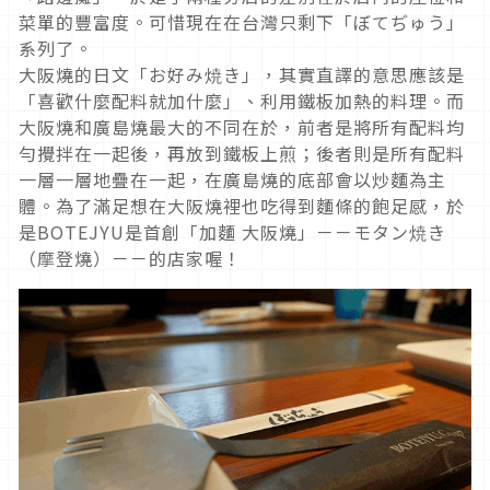
菜單的豐富度。可惜現在在台灣只剩下「ぼてぢゅう」
系列了。
大阪燒的日文「お好み焼き」，其實直譯的意思應該是
「喜歡什麼配料就加什麼」、利用鐵板加熱的料理。而
大阪燒和廣島燒最大的不同在於，前者是將所有配料均
勻攪拌在一起後，再放到鐵板上煎；後者則是所有配料
一層一層地疊在一起，在廣島燒的底部會以炒麵為主
體。為了滿足想在大阪燒裡也吃得到麵條的飽足感，於
是BOTEJYU是首創「加麵 大阪燒」－－モタン焼き
（摩登燒）－－的店家喔！