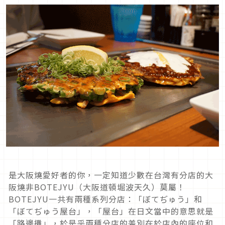
是大阪燒愛好者的你，一定知道少數在台灣有分店的大
阪燒非BOTEJYU（大阪道頓堀波天久）莫屬！
BOTEJYU一共有兩種系列分店：「ぼてぢゅう」和
「ぼてぢゅう屋台」，「屋台」在日文當中的意思就是
「路邊攤」，於是乎兩種分店的差別在於店內的座位和