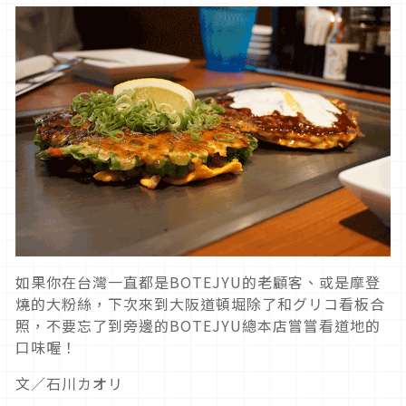
如果你在台灣一直都是BOTEJYU的老顧客、或是摩登
燒的大粉絲，下次來到大阪道頓堀除了和グリコ看板合
照，不要忘了到旁邊的BOTEJYU總本店嘗嘗看道地的
口味喔！
文／石川カオリ