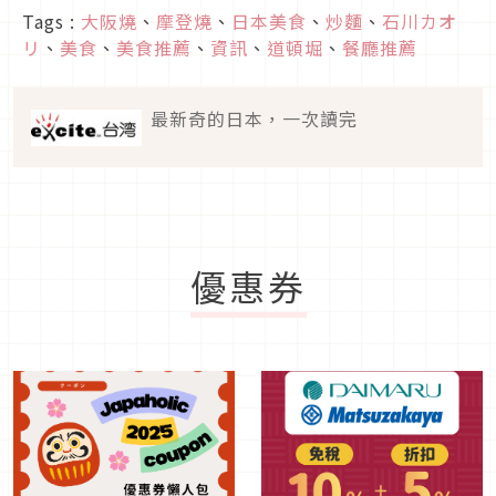
Tags :
大阪燒
、
摩登燒
、
日本美食
、
炒麵
、
石川カオ
リ
、
美食
、
美食推薦
、
資訊
、
道頓堀
、
餐廳推薦
最新奇的日本，一次讀完
優惠券