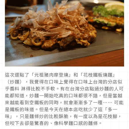
這次還點了「元祖豬肉摩登燒」和「花枝鐵板燒麵」
（炒麵），我覺得在口味上覺得在口味上台灣的分店似
乎醬料 淋得比較不手軟。有在台灣分店點過炒麵的人可
能都知道，炒麵一開始吃真的口味都很不錯，但是當越
來越能看到空鐵板的同時，就會漸漸多了一種…… 可能
是鐵板的味道。但是今天在總本店吃就少了這「多一
味」，只是麵條炒的比較酥脆，有一度以為是花枝腳，
但咬下去卻是驚喜的、像科學麵口感的麵條。