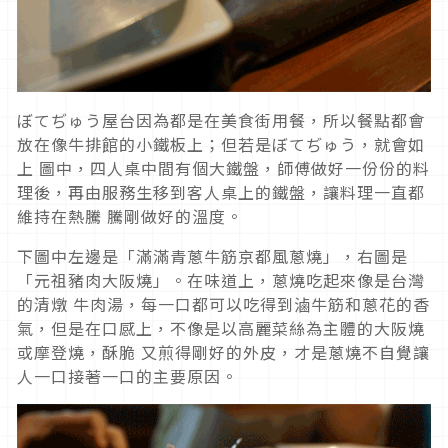
ぼてぢゅう屋台因為都是在美食街用餐，所以餐點都會
放在像牛排館的小鐵板上；但若是ぼてぢゅう，就會如
上 圖中，四人桌中間有個大鐵盤，師傅做好一份份的料
理後，再由服務生移到客人桌上的鐵盤，讓料理一直都
維持在熱騰 騰剛做好的溫度。
下圖中左邊是「滿滿青蔥牛筋京都風蔥燒」，右圖是
「元祖豬肉大阪燒」。在味道上，蔥燒吃起來像是台灣
的清燉 牛肉湯，每一口都可以吃得到滷牛筋和蔥花的香
氣，但是在口感上，不像是以高麗菜絲為主體的大阪燒
或摩登燒，酥脆 又煎得剛好的外皮，才是蔥燒不自覺讓
人一口接著一口的主要原因。