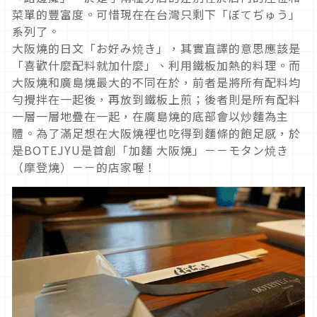
菜單的豐富度。可惜現在在台灣只剩下「ぼてぢゅう」
系列了。
大阪燒的日文「お好み焼き」，其實直譯的意思應該是
「喜歡什麼配料就加什麼」、利用鐵板加熱的料理。而
大阪燒和廣島燒最大的不同在於，前者是將所有配料均
勻攪拌在一起後，再放到鐵板上煎；後者則是所有配料
一層一層地疊在一起，在廣島燒的底部會以炒麵為主
體。為了滿足想在大阪燒裡也吃得到麵條的飽足感，於
是BOTEJYU是首創「加麵 大阪燒」－－モタン焼き
（摩登燒）－－的店家喔！