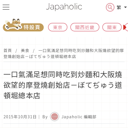
繁
東京
關西近畿
關東
首頁
美食
一口氣滿足想同時吃到炒麵和大阪燒欲望的摩
登燒創始店－ぼてぢゅう道頓堀總本店
一口氣滿足想同時吃到炒麵和大阪燒
欲望的摩登燒創始店－ぼてぢゅう道
頓堀總本店
2015年10月31日
｜ By
Japaholic 編輯部