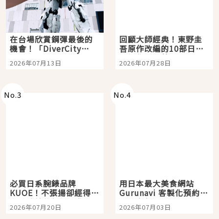
在台場欣賞鋼彈最後的
回顧大師經典！東野圭
機會！「DiverCity
吾原作改編的10部日本
Tokyo Plaza」搭船、
影視作品推薦
2026年07月13日
2026年07月28日
購物、美食及夜景，一
次全體驗
No.
3
No.
4
必買日系腕錶品牌
用日本最大美食網站
KUOE！不張揚卻經得起
Gurunavi 客製化預約九
時間洗鍊的經典之作五
大都市餐廳，打造專屬
2026年07月20日
2026年07月03日
選
美食體驗！