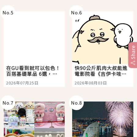
No.
5
No.
6
Share
在GU看到就可以包色！
快90公斤肌肉大叔能進
百搭基礎單品 6選，閉
電影院看《吉伊卡哇》
眼全收也不心疼
嗎？日本重金屬樂團
2026年07月25日
2026年08月03日
「打首」會長與nagano
老師一同給出了答案
No.
7
No.
8