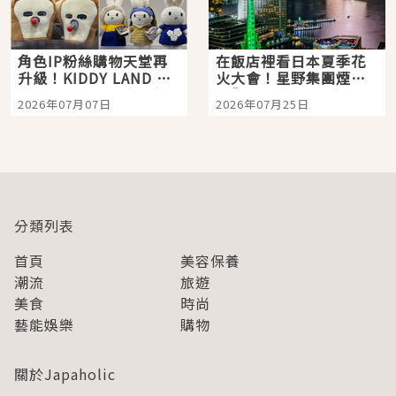
角色IP粉絲購物天堂再
在飯店裡看日本夏季花
升級！KIDDY LAND 原
火大會！星野集團煙火
宿店吉伊卡哇迎客，新
景觀飯店6選，讓你不用
2026年07月07日
2026年07月25日
開幕 OMOKADO 店3分
人擠人悠閒欣賞
即達
分類列表
首頁
美容保養
潮流
旅遊
美食
時尚
藝能娛樂
購物
關於Japaholic