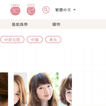
繁體中文
藝能娛樂
購物
中部北陸
中國
東北