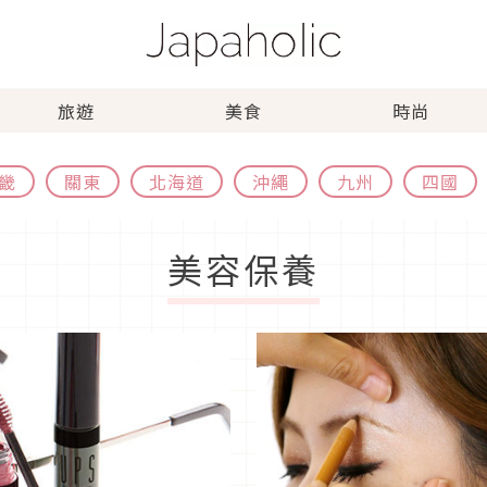
旅遊
美食
時尚
畿
關東
北海道
沖繩
九州
四國
美容保養