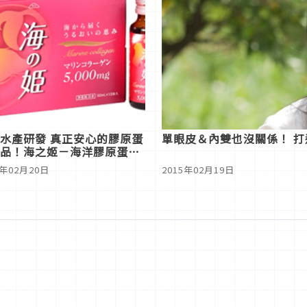
水產研發 真正安心的膠原蛋
單眼皮＆內雙也沒關係！ 
品！海之姬－海洋膠原蛋白
品
5年02月20日
2015年02月19日