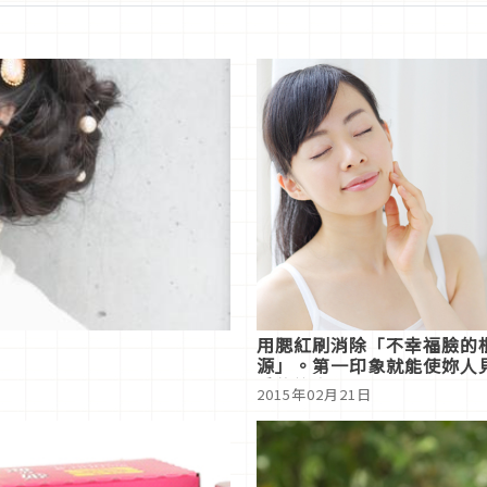
用腮紅刷消除「不幸福臉的
源」。第一印象就能使妳人
愛的祕密武器
2015年02月21日