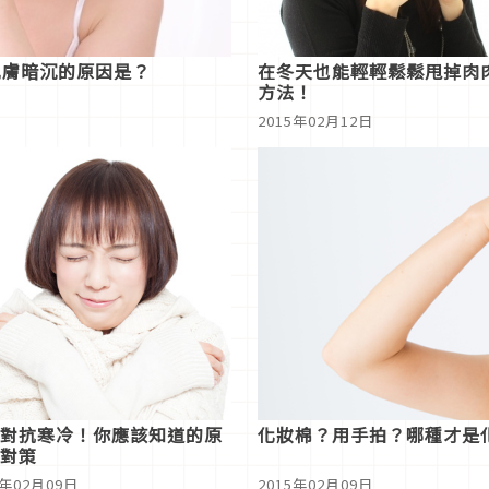
肌膚暗沉的原因是？
在冬天也能輕輕鬆鬆甩掉肉
方法！
2015年02月12日
對抗寒冷！你應該知道的原
化妝棉？用手拍？哪種才是
對策
5年02月09日
2015年02月09日