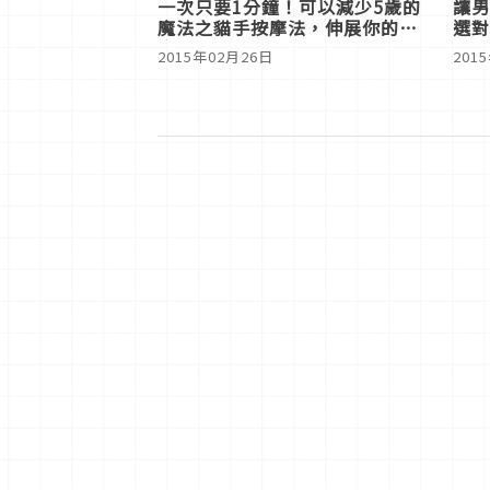
一次只要1分鐘！可以減少5歲的
讓男
魔法之貓手按摩法，伸展你的法
選對
令紋
2015年02月26日
201