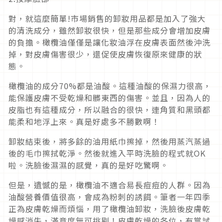
對，就這麼簡單!市場銷售的卸妝用品都是加入了強大
的清洗成分，雖然卸妝很快，但是那些成分會增加皮膚
的負擔。橄欖油僅僅是讓化妝油浮在皮膚表面然後沖洗
掉，對皮膚傷害很少，還促使皮膚恢復原來健康的狀
態。
橄欖油的成分70%都是油酸。這種油酸的保濕力很高，
能保護皮膚不受乾燥和髒東西的傷害。並且，因為人的
皮脂也有這種成分，所以融合的很快，連角質和黑頭都
能柔和地浮上來。真是好處多不勝數啊！
卸妝結束後，將多餘的油用紙巾擦掉，然後用蒸汽蒸過
後的毛巾擦拭乾淨。然後就進入平時洗臉的程式就OK
啦。洗臉後濕濕的感覺，真的是好吃驚啊。
但是，遺憾的是，橄欖油不適合易長痘痘的人群。因為
油酸營養價值很高，會成為粉刺的誘餌。筆者一年四季
正為皮膚乾燥而煩惱，用了橄欖油卸妝，洗臉後皮膚乾
燥感消失，滿意度無可挑剔！皮膚乾燥的各位，有嘗試