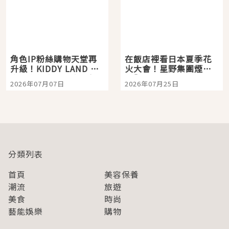
角色IP粉絲購物天堂再
在飯店裡看日本夏季花
升級！KIDDY LAND 原
火大會！星野集團煙火
宿店吉伊卡哇迎客，新
景觀飯店6選，讓你不用
2026年07月07日
2026年07月25日
開幕 OMOKADO 店3分
人擠人悠閒欣賞
即達
分類列表
首頁
美容保養
潮流
旅遊
美食
時尚
藝能娛樂
購物