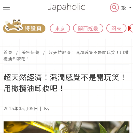
繁
東京
關西近畿
關東
首頁
美容保養
超天然經濟！濕潤感覺不是開玩笑！用橄
欖油卸妝吧！
超天然經濟！濕潤感覺不是開玩笑！
用橄欖油卸妝吧！
2015年05月05日
｜ By