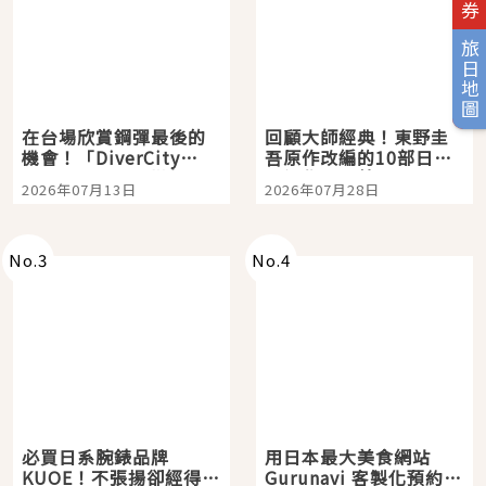
旅日地圖
在台場欣賞鋼彈最後的
回顧大師經典！東野圭
機會！「DiverCity
吾原作改編的10部日本
Tokyo Plaza」搭船、
影視作品推薦
2026年07月13日
2026年07月28日
購物、美食及夜景，一
次全體驗
No.
3
No.
4
必買日系腕錶品牌
用日本最大美食網站
KUOE！不張揚卻經得起
Gurunavi 客製化預約九