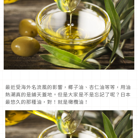
最近受海外名流風的影響，椰子油、杏仁油等等，用油
熱潮真的是鋪天蓋地。但是大家是不是忘記了呢？日本
最悠久的那種油，對！就是橄欖油！