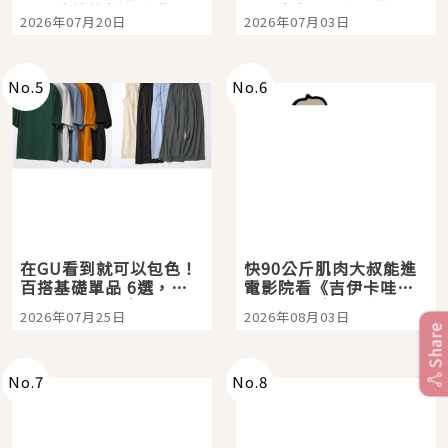
時間洗鍊的經典之作五
大都市餐廳，打造專屬
2026年07月20日
2026年07月03日
選
美食體驗！
No.
5
No.
6
在GU看到就可以包色！
快90公斤肌肉大叔能進
百搭基礎單品 6選，閉
電影院看《吉伊卡哇》
眼全收也不心疼
嗎？日本重金屬樂團
2026年07月25日
2026年08月03日
「打首」會長與nagano
Share
老師一同給出了答案
No.
7
No.
8