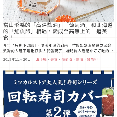
當山形縣的「高湯醬油」「葡萄酒」和北海道
的「鮭魚卵」相遇，變成至高無上的一道美
食！
今年也只剩下2個月。隨著年底的到來，忙於姐妹淘聚會或家庭
派對的人是不是也很多!? 我發現了一樣時尚＆看起來好好吃的東
西，感覺可以在這種時候一個人獨佔眾人的目光！那就是自11月
2015年11月20日
｜
山形縣
、
美食
、
葡萄酒
、
醬油
、
鮭魚卵
1日起在MARUSEN（マルセン）醬油（山形縣天童市）開放預
約販售的「鮭魚卵葡萄酒醬油漬」。「鮭魚卵」×「醬油」可以
理解，但「...