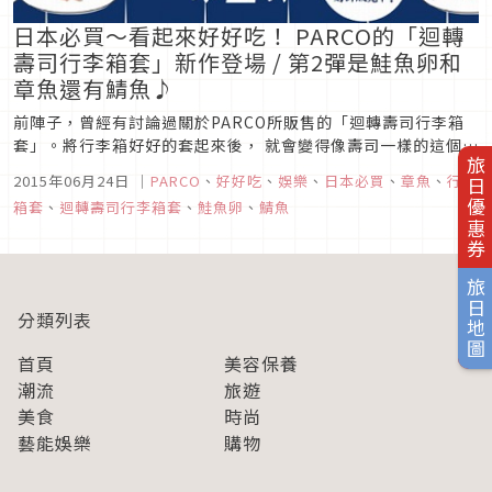
日本必買〜看起來好好吃！ PARCO的「迴轉
壽司行李箱套」新作登場 / 第2彈是鮭魚卵和
章魚還有鯖魚♪
前陣子，曾經有討論過關於PARCO所販售的「迴轉壽司行李箱
套」。將行李箱好好的套起來後， 就會變得像壽司一樣的這個行
旅日優惠券
李箱套。目前已經推出了蛋、金槍魚、鮭魚，蝦子等4種種類，
2015年06月24日
｜
PARCO
、
好好吃
、
娛樂
、
日本必買
、
章魚
、
行李
接下來要再加上，登場的新作了喔！這次新發售的，第2彈
箱套
、
迴轉壽司行李箱套
、
鮭魚卵
、
鯖魚
的“梗”是……鮭魚卵！章魚！鯖魚！【想要看看實際被迴轉的
樣子〜】「迴轉壽司行...
旅日地圖
分類列表
首頁
美容保養
潮流
旅遊
美食
時尚
藝能娛樂
購物