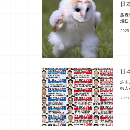
日
最近
爆紅
紅的
202
日
許多
選人
我介
202