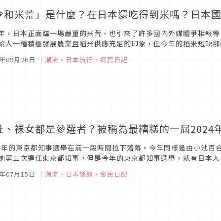
令和米荒」是什麼？在日本還吃得到米嗎？日本
年，日本正面臨一場嚴重的米荒，也引來了許多國內外媒體爭相報導
給人一種積極發展農業且稻米供應充足的印象，但今年的稻米短缺卻
本在21世紀還發生了米荒呢？
4年09月26日
｜
潮流
、
日本流行
、
鄉民日記
丑、裸女都是參選者？被稱為最糟糕的一屆2024
24年的東京都知事選舉在前一段時間拉下落幕。今年同樣是由小池百
她第三次連任東京都知事。但是今年的東京都知事選舉，就有日本人
一回事呢？
4年07月15日
｜
潮流
、
日本話題
、
鄉民日記