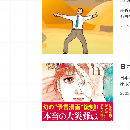
最近
有哪
狂的
202
日
日本
原版
再度
202