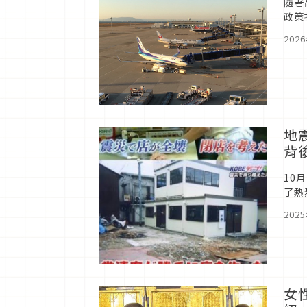
隨著
政策
202
地
背
10
了熱
202
女