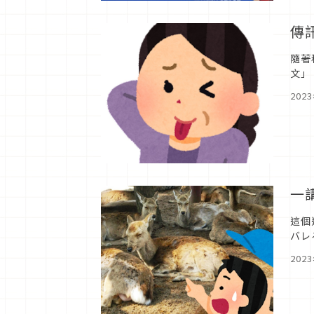
傳
隨著
文」
天就
202
一
這個
バレ
吧？
202