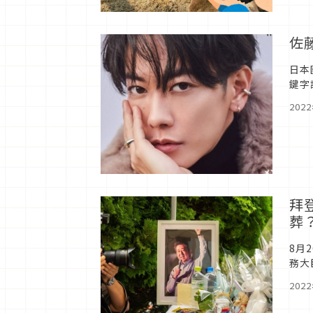
佐
日本
鍵字
息。
202
拜
葬
8月
務大
今卻
202