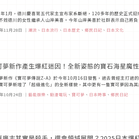
」
23年1月，德川慶喜第五代家主宣布家系斷絕，120多年的歷史正式
不姓德川的女性繼承人山岸美喜。今年山岸美喜於社群表示自己將負
關注。這位德川慶喜究竟是誰？與德川家康有什麼關係？又為什麼血脈
5年11月28日
｜
潮流
、
日本流行
、
日本歷史
、
鄉民日記
、
日本文化
可夢新作產生爆紅迷因！全新姿態的寶石海星魔
夢新作《寶可夢傳說Z-A》於今年10月16日發售，過去曾經主打
寶可夢新增了「超級進化」的全新樣貌，其中更有一隻寶可夢因為其
們來看看吧。
5年10月24日
｜
藝能娛樂
、
動漫電玩
、
寶可夢
、
日本時事
、
鄉民日記
原廣志其實是殺手，還會領域展開？2025日本爆