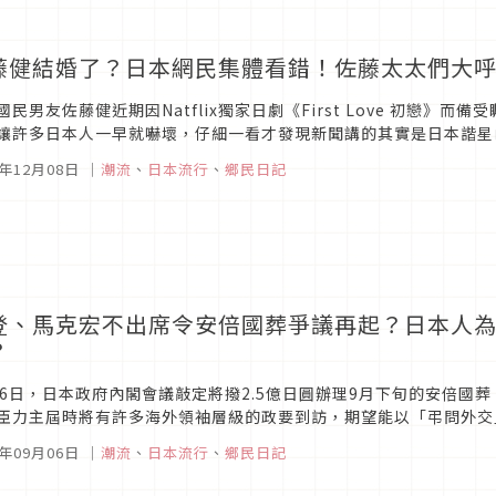
藤健結婚了？日本網民集體看錯！佐藤太太們大
國民男友佐藤健近期因Natflix獨家日劇《First Love 初戀
讓許多日本人一早就嚇壞，仔細一看才發現新聞講的其實是日本諧星
網民紛紛大呼「不是只有我看錯吧！」，甚至引發日媒關注特別報導。
2年12月08日
｜
潮流
、
日本流行
、
鄉民日記
登、馬克宏不出席令安倍國葬爭議再起？日本人
？
26日，日本政府內閣會議敲定將撥2.5億日圓辦理9月下旬的安倍國
臣力主屆時將有許多海外領袖層級的政要到訪，期望能以「弔問外交
傳出美國總統拜登、法國總統馬克宏、德國前總理梅克爾皆無法出席的
2年09月06日
｜
潮流
、
日本流行
、
鄉民日記