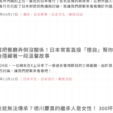
高市內閣的上任，最近的日本推行了各式各樣的新政策，在對外國人
推行也引起了日本群眾的熱議與討論，就讓我們趕緊來看看關於外國
6年03月17日
｜
潮流
、
日本時事
、
日本文化
、
鄉民日記
震把餐廳弄倒沒關係！日本常客直接「擅自」幫
後隱藏著一段溫馨故事
月24日，一位網友在X上分享了一張過去電視節目的三格截圖，由於
烈討論，讓我們趕緊來看看吧！
5年12月21日
｜
日本文化
、
日本流行
、
鄉民日記
性就無法傳承？德川慶喜的繼承人是女性！ 300