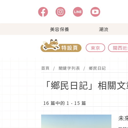
美容保養
潮流
東京
關西近
首頁
關鍵字列表
鄉民日記
「鄉民日記」相關文
16 篇中的 1 - 15 篇
未