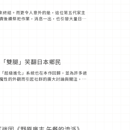
迎來終結。而更令人意外的是，這位第五代家主
責後續祭祀作業，消息一出，也引發大量日本
斷絕會令日本民眾感慨...
性「雙腿」笑翻日本鄉民
過的「超級進化」系統也在本作回歸，並為許多過
魔性的外觀而引起社群的廣大討論與關注，就
紅迷因《野原廣志 午餐的流派》