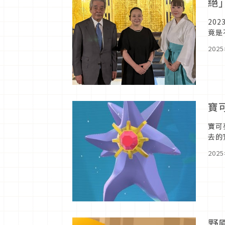
絕
20
竟是
網友
202
寶
寶可
去的
讓我
202
野