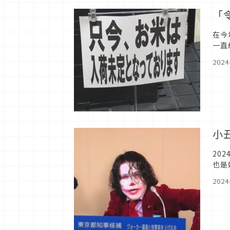
「
在今
一直
致日
202
小
20
也是
怎麼
202