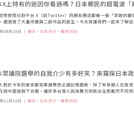
本X上特有的迷因你看過嗎？日本鄉民的超電波「
經常使用社群平台 X（前Twitter）的網友應該都被一張「奔跑
，還激發了大量改圖與二創作品的誕生。今天就讓我們一起來了解這
，以及這股風潮的起源吧！
5年06月23日
｜
潮流
、
日本流行
、
鄉民日記
本眾議院選舉的自我介少有多好笑？來窺探日本
人對於今年的東京都知事選舉想必還記憶猶新，除了有參選人在政見
在途中直接脫下衣服，讓許多台灣人因為雙方的政治生態截然不同而
紹也同樣出現了許多有趣的現象，今天就讓我們來挑選幾則觀看吧！
4年11月10日
｜
潮流
、
日本流行
、
鄉民日記