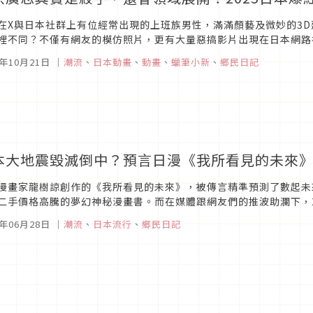
在X與日本社群上有位經常出現的上班族男性，滿滿顏藝及微妙的3
裡不同？不僅有網友的模仿照片，更有大量惡搞影片出現在日本網路
作品《野原廣志 午餐的流派》的爆紅軌跡！
5年10月21日
｜
潮流
、
日本動畫
、
動畫
、
蠟筆小新
、
鄉民日記
本大地震毀滅倒中？預言日漫《我所看見的未來》
漫畫家龍樹諒創作的《我所看見的未來》，被傳言精準預測了數起未
二手價格高騰的夢幻神秘漫畫書。而在媒體跟網友們的推波助瀾下，2
升溫，其中最讓人關注的就是書腰上的文案，直指2025年7月5日日本
5年06月28日
｜
潮流
、
日本流行
、
鄉民日記