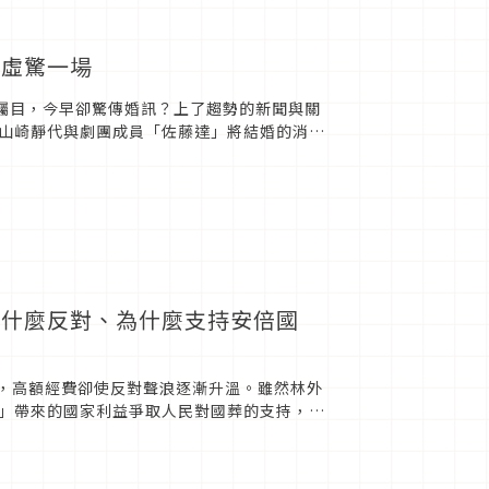
呼虛驚一場
》而備受矚目，今早卻驚傳婚訊？上了趨勢的新聞與關
山崎靜代與劇團成員「佐藤達」將結婚的消
今天就讓我...
為什麼反對、為什麼支持安倍國
葬，高額經費卻使反對聲浪逐漸升溫。雖然林外
」帶來的國家利益爭取人民對國葬的支持，如
消息，引發在野黨質疑...