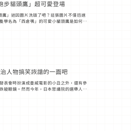
跑步貓頭鷹」超可愛登場
的貓頭鷹」迷因圖片洗版了吧？這張圖片不僅迅速
隻學名為「西倉鴞」的可愛小貓頭鷹是如何爆
政治人物搞笑詼諧的一面吧
發表會時扮演成曼威電影的小丑之外，還有參
跌破眼鏡。然而今年，日本眾議院的選舉人自