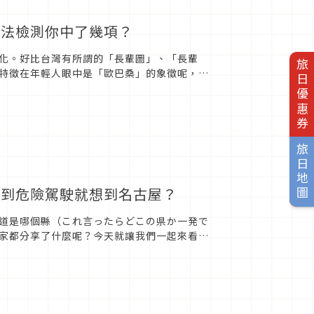
文法檢測你中了幾項？
化。好比台灣有所謂的「長輩圖」、「長輩
旅日優惠券
特徵在年輕人眼中是「歐巴桑」的象徵呢，今
旅日地圖
說到危險駕駛就想到名古屋？
道是哪個縣（これ言ったらどこの県か一発で
家都分享了什麼呢？今天就讓我們一起來看看