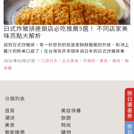
日式炸豬排連鎖店必吃推薦5選！ 不同店家美
味亮點大解析
說到日式炸豬排，第一秒想到的就是那酥酥脆脆的外皮，和淋上
醬汁的鮮美口感了！在台灣有許多間來自日本的日式炸豬排專門
店，究竟哪一間最平易近人，哪一間又最高檔美味呢？以下就來
2021年02月27日
｜
口袋日本
、
台北美食
、
炸豬排
、
美食
、
豬排
、
豬
帶大家一探究竟！1.吉豚屋主打親民價格與大份量的吉豚屋，雖
排飯
然說並沒有黑豚、伊比利亞豬之類的名豬種當招牌，但身為日本
國民美食的吉豚屋利...
旅日優惠券
分類列表
首頁
美容保養
潮流
旅遊
美食
時尚
藝能娛樂
購物