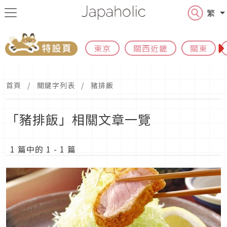
繁
東京
關西近畿
關東
首頁
關鍵字列表
豬排飯
「豬排飯」相關文章一覽
1 篇中的 1 - 1 篇