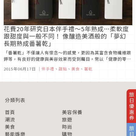
花費20年研究日本伴手禮～5年熟成…柔軟度
跟甜度與一般不同！ 像釀造美酒般的「夢幻
長期熟成番薯乾」
「番薯乾」不僅讓人有懷念～的感覺，更因為其富含食物纖維跟
鉀等，有良好的健康與美容效果而受到矚目。常以「健康的零
食」的身分在雜誌與美容部落格等登場。最近，花費20年研究製
2015年06月17日
｜
伴手禮
、
甜點
、
美食
、
薯乾
造方法，再用5年以上長期熟成的特別番薯乾登場了。那就是達
磨庵的「夢幻長期熟成番薯乾」!! 跟以往的番薯乾的柔軟度與
甜度完全不同，不禁...
旅日優惠券
分類列表
首頁
美容保養
潮流
旅遊
美食
時尚
藝能娛樂
購物