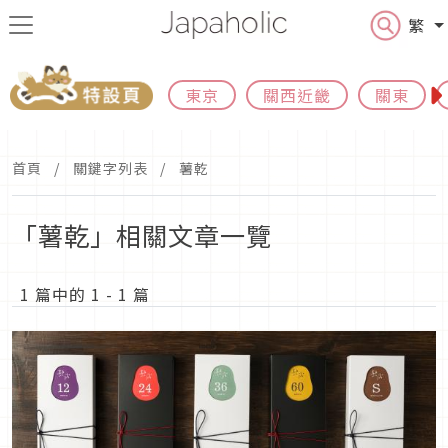
繁
東京
關西近畿
關東
首頁
關鍵字列表
薯乾
「薯乾」相關文章一覽
1 篇中的 1 - 1 篇