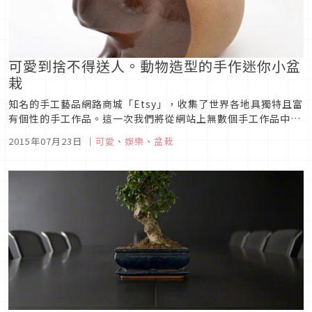
可愛到捨不得送人。動物造型的手作迷你小盆
栽
知名的手工藝品網路商城「Etsy」，收集了世界各地具獨特且富
有個性的手工作品。這一次我們將從網站上無數個手工作品中，
介紹給各位光是透過視覺就能讓人感覺到療癒的動物造型小盆
2015年07月23日
｜
可愛
、
娛樂
、
盆栽
栽！【逗趣的動物表情】Etsy中的商店「cumbucachic」所販
售的一款，鯨魚以及狐狸等動物造型的手作迷你小盆栽。值得矚
目的就...