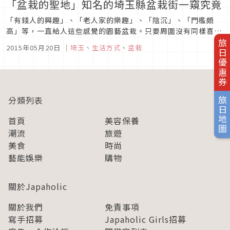
「盆栽的聖地」知名的埼玉縣盆栽街一窺究竟
「有錢人的興趣」、「老人家的樂趣」、「陰沉」、「門檻頗
高」等，一直給人這些感覺的園藝盆栽。只要周圍沒有同樣喜好
的人，就很難有見到的機會。但是知道嗎？就算到現在仍舊處於
旅日優惠券
2015年05月20日
｜
埼玉
、
生活方式
、
盆栽
稀有的盆栽藝術，事實上在埼玉縣就有一個盛產盆栽藝術的地
方，在這裡介紹給您。■ 埼玉縣存在著「盆栽街」埼玉縣說小不
算小，其實面積相當的寬...
分類列表
旅日地圖
首頁
美容保養
潮流
旅遊
美食
時尚
藝能娛樂
購物
關於Japaholic
關於我們
免責事項
寫手招募
Japaholic Girls招募