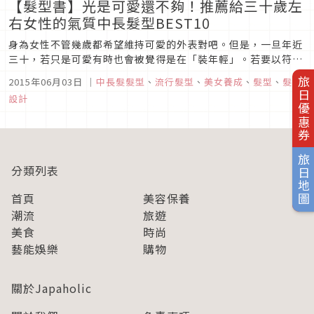
【髮型書】光是可愛還不夠！推薦給三十歲左
右女性的氣質中長髮型BEST10
身為女性不管幾歲都希望維持可愛的外表對吧。但是，一旦年近
三十，若只是可愛有時也會被覺得是在「裝年輕」。若要以符合
年齡的成熟可愛感為目標的話，氣質感是重點。就讓我按受歡迎
2015年06月03日
｜
中長髮髮型
、
流行髮型
、
美女養成
、
髮型
、
髮型
旅日優惠券
的程度來依序介紹推薦給年近三十的女性的，現正流行的氣質中
設計
長髮型。★第1名★成熟可愛艷麗鮑伯頭×隨意感風格染得較暗
色的頭髮也很適合，有...
旅日地圖
分類列表
首頁
美容保養
潮流
旅遊
美食
時尚
藝能娛樂
購物
關於Japaholic