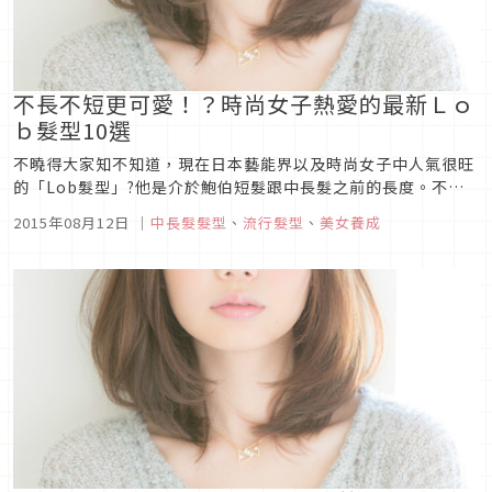
不長不短更可愛！？時尚女子熱愛的最新Ｌｏ
ｂ髮型10選
不曉得大家知不知道，現在日本藝能界以及時尚女子中人氣很旺
的「Lob髮型」?他是介於鮑伯短髮跟中長髮之前的長度。不長
不短反而更可愛，特別推薦給想剪頭髮但又不想剪到像鮑伯頭那
2015年08月12日
｜
中長髮髮型
、
流行髮型
、
美女養成
麼短的女孩。在這裡，我們按照受歡迎的程度為大家介紹10款髮
型給大家參考。這個夏天要不要試著換一下髮型呢?★第一名★
既成熟又可愛鮑伯...