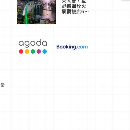
火大會！星
野集團煙火
景觀飯店6
選，讓你不
用人擠人悠
閒欣賞
重量