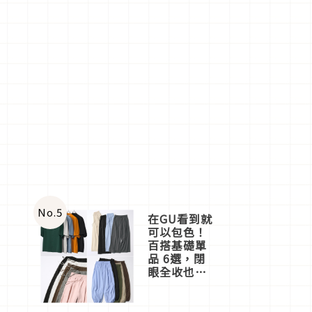
No.
5
在GU看到就
可以包色！
百搭基礎單
品 6選，閉
眼全收也不
心疼