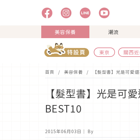
美容保養
潮流
東京
關西近
首頁
美容保養
【髮型書】光是可愛還
【髮型書】光是可愛
BEST10
2015年06月03日
｜ By