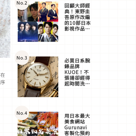
體驗
No.
2
回顧大師經
典！東野圭
吾原作改編
的10部日本
影視作品推
薦
No.
3
必買日系腕
錶品牌
KUOE！不
是在
張揚卻經得
依序
起時間洗鍊
的經典之作
五選
No.
4
用日本最大
美食網站
Gurunavi
客製化預約