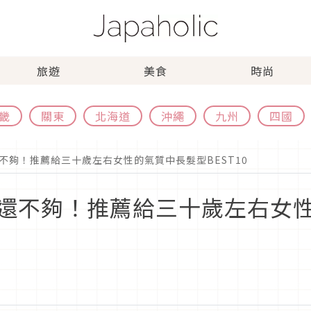
旅遊
美食
時尚
畿
關東
北海道
沖繩
九州
四國
不夠！推薦給三十歲左右女性的氣質中長髮型BEST10
還不夠！推薦給三十歲左右女