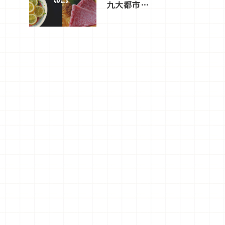
九大都市餐
廳，打造專
屬美食體
驗！