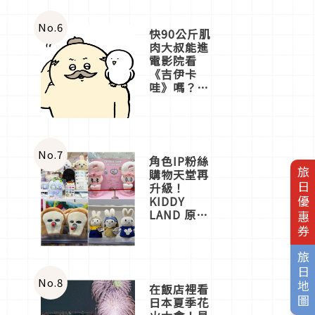
No.
6
快90公斤肌
肉大叔能進
電影院看
《吉伊卡
哇》嗎？日
本重金屬樂
團「打首」
會長與
nagano老師
一同給出了
No.
7
角色IP粉絲
答案
旅日優惠券
購物天堂再
升級！
KIDDY
LAND 原宿
店吉伊卡哇
迎客，新開
幕
旅日地圖
OMOKADO
店3分即達
No.
8
在飯店裡看
日本夏季花