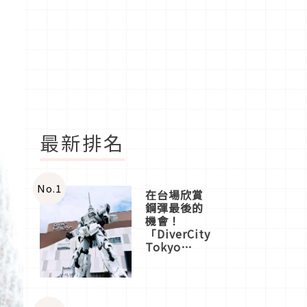
最新排名
No.
1
在台場欣賞
鋼彈最後的
機會！
「DiverCity
Tokyo
Plaza」搭
船、購物、
美食及夜
景，一次全