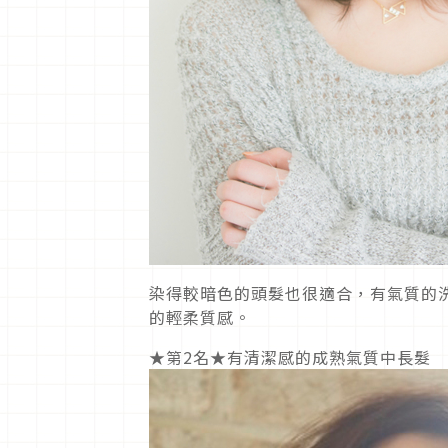
染得較暗色的頭髮也很適合，有氣質的
的輕柔質感。
★第2名★有清潔感的成熟氣質中長髮