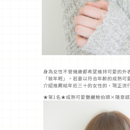
身為女性不管幾歲都希望維持可愛的外
「裝年輕」。若要以符合年齡的成熟可
介紹推薦給年近三十的女性的，現正流
★第1名★成熟可愛艷麗鮑伯頭×隨意