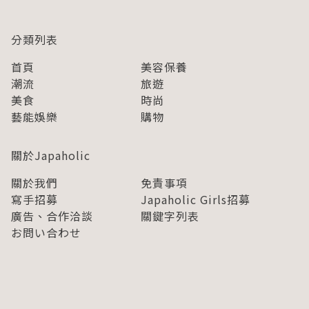
分類列表
首頁
美容保養
潮流
旅遊
美食
時尚
藝能娛樂
購物
關於Japaholic
關於我們
免責事項
寫手招募
Japaholic Girls招募
廣告、合作洽談
關鍵字列表
お問い合わせ