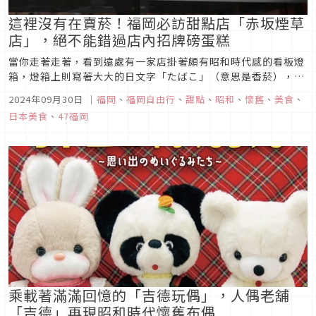
這裡沒有在賣菸！福岡必訪甜點店「赤坂煙草
店」，絕不能錯過店內招牌磅蛋糕
當你走著走著，看到遠處有一家店掛著頗有昭和時代感的看板燈
箱，燈箱上則寫著大大的日文字「たばこ」（意思是香菸），單
看招牌不禁會讓人疑惑，難道是販售香菸的店鋪嗎？不過上前走
2024年09月30日
｜
福岡
、
福岡自由行
、
甜點
、
昭和
、
懷舊
、
美食
、
近一看，才發現店面的透明櫥窗擺放的都是一個個長條狀的磅蛋
日本美食
、
47福岡
糕與甜點......原來，這裡是一家甜點店！
乘載著滿滿回憶的「吉德玩偶」，人偶老舖
「吉德」再現昭和時代懷舊布偶