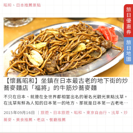
有昭和時代街景風格的景點，彷彿將時光倒流一般，帶領遊客走
昭和
、
日本推薦景點
入50、60年前的懷舊時光。
旅日優惠券
旅日地圖
【懷舊昭和】坐鎮在日本最古老的地下街的炒
蕎麥麵店「福將」的牛筋炒蕎麥麵
不只在日本、就連在全世界都相當出名的著名光觀光景點浅草。
在浅草有鮮為人知的日本第一的地方、那就是日本第一古老地下
街「浅草地下街」。從現在起88年前的1927年（昭和2年）、浅
2015年09月16日
｜
旅遊
、
日本旅遊
、
昭和
、
東京自由行
、
浅草
、
炒
草・上野間開始營運的日本最早的地鉄、那就是地鉄銀座線。當
蕎麥
、
美食推薦
、
老店
、
餐廳推薦
時以「東洋唯一的地鉄」為廣告代名詞、在亞洲・大洋洲地區最
早的地鐵且也是...