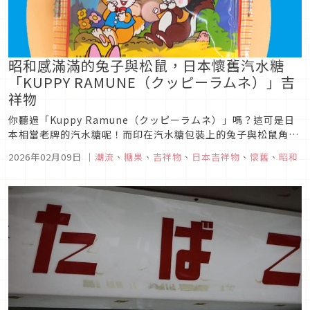
昭和感滿滿的兔子與松鼠，日本懷舊汽水糖
「KUPPY RAMUNE（クッピーラムネ）」吉
祥物
你聽過「Kuppy Ramune（クッピーラムネ）」嗎？這可是日
本相當老牌的汽水糖呢！而印在汽水糖包裝上的兔子與松鼠角
色，也讓該品牌更加為人所知，時至今日，包裝袋上的兔子與松
2026年02月09日
｜
潮流
、
糖果
、
吉祥物
、
日本吉祥物
、
懷舊
、
昭和
鼠，不僅僅是Kuppy Ramune的代表吉祥物，更成為可愛又具
魅力的角色IP，本次文章就讓我們一起來認識「Kuppy Ram...