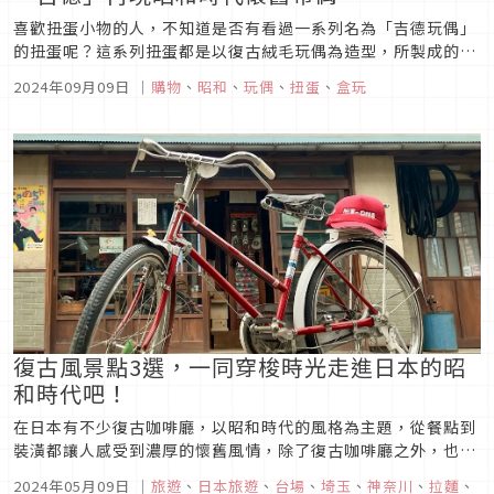
喜歡扭蛋小物的人，不知道是否有看過一系列名為「吉德玩偶」
的扭蛋呢？這系列扭蛋都是以復古絨毛玩偶為造型，所製成的植
絨公仔，外型相當可愛，頗有昭和時代的設計感。而這些富有昭
2024年09月09日
｜
購物
、
昭和
、
玩偶
、
扭蛋
、
盒玩
和時代感的玩偶，實則大有來頭，本次文章內容就要來大家認識
所謂的「吉德玩偶」（吉徳のぬいぐるみ）。
復古風景點3選，一同穿梭時光走進日本的昭
和時代吧！
在日本有不少復古咖啡廳，以昭和時代的風格為主題，從餐點到
裝潢都讓人感受到濃厚的懷舊風情，除了復古咖啡廳之外，也有
以昭和時代街景為主題打造而成的觀光景點，本篇整理了三個擁
2024年05月09日
｜
旅遊
、
日本旅遊
、
台場
、
埼玉
、
神奈川
、
拉麵
、