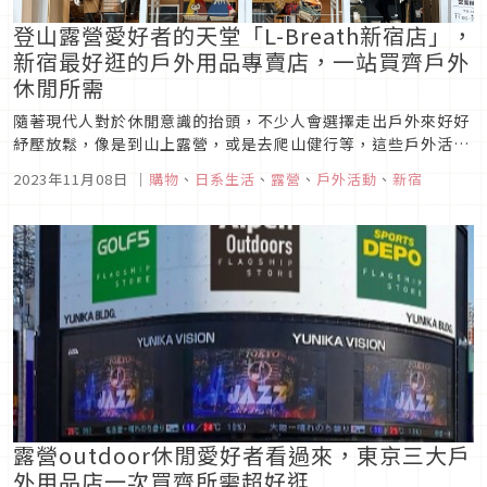
登山露營愛好者的天堂「L-Breath新宿店」，
新宿最好逛的戶外用品專賣店，一站買齊戶外
休閒所需
隨著現代人對於休閒意識的抬頭，不少人會選擇走出戶外來好好
紓壓放鬆，像是到山上露營，或是去爬山健行等，這些戶外活動
也漸漸發展成許多人的興趣之一，如果你也是戶外休閒活動愛好
2023年11月08日
｜
購物
、
日系生活
、
露營
、
戶外活動
、
新宿
者，那你絕不能錯過位於新宿的大型戶外用品專賣店「L-
Breath新宿店」。
露營outdoor休閒愛好者看過來，東京三大戶
外用品店一次買齊所需超好逛