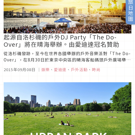
旅日地圖
起源自洛杉磯的戶外DJ Party「The Do-
Over」將在晴海舉辦。由愛迪達冠名贊助
從洛杉磯發跡，至今在世界各國舉辦的戶外音樂派對「The Do-
Over」，在8月30日於東京中央區的晴海客船碼頭戶外廣場舉
行。2005年從好萊塢的ㄧ間小餐廳酒吧的後院開始的「The
2015年09月08日
｜
娛樂
、
愛迪達
、
戶外活動
、
時尚
Do-Over」派對，是由Haycock與Jamie Strong兩位駐店DJ
以及活躍在主流音樂界的Aloe Blac...