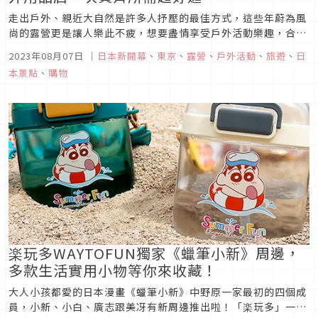
走出戶外、親近大自然是許多人抒壓的最佳方式，這些年蔚為風
尚的露營更是讓人樂此不疲，想要盡情享受戶外活動樂趣，合適
的裝備與用具更不容忽視，戶外用品領域深獲好口碑的日本，不
2023年08月07日
｜
日本新開幕
、
東京
、
露營
、
戶外活動
、
旅遊
、
日
僅品質優種類多元，很多台灣買不到的原創獨特產品更是讓露營
本景點
、
購物
控趨之若騖；這回在此推薦在東京3家超夯優質戶外用品店。
楽玩多WAYTOFUN獨家《蠟筆小新》周邊，
多款生活實用小物等你來收藏！
大人小孩都愛的日本漫畫《蠟筆小新》中野原一家最初的四個成
員，小新、小白、廣志跟美冴有新周邊推出啦！「楽玩多」一口