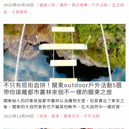
氣推出8款生活實用小物。粉絲們一定不能錯過！《蠟筆小新》
2023年05月28日
｜
蠟筆小新
、
購物
、
夏日推薦
、
戶外活動
、
生活用
春夏系列不僅有花朵造型的小白坐墊、兩款適合夏天的大容量水
品
、
文具雜貨
壺、方便攜帶外出的迷你摺疊椅、肥嘟嘟左衛門抱枕、會變色的
冷水杯組、還有廣志跟...
不只有逛街血拼！關東outdoor戶外活動5選
帶你遠離都市叢林來個不一樣的關東之旅
關東給人的印象就是都市叢林以及購物天堂，但其實出了東京之
後，關東的大自然景色也不輸其他縣市。在大自然中一邊欣賞美
麗的景色，一邊體驗戶外活動舒展筋骨，不但能讓身體更健康，
2022年12月04日
｜
旅遊
、
關東
、
關東近郊
、
戶外活動
還能一掃日常生活的煩惱，讓自己內外煥然一新。以下就來介紹
幾個關東outdoor戶外活動的好去處吧！