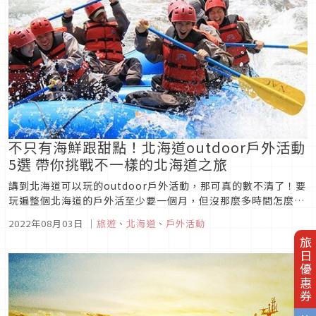
不只有海鮮跟甜點！北海道outdoor戶外活動
5選 帶你挑戰不一樣的北海道之旅
講到北海道可以玩的outdoor戶外活動，那可真的數不清了！要
玩遍整個北海道的戶外活至少要一個月，但沒那麼多時間怎麼
辦？本篇整理出5種包含夏天及冬天的熱門outdoor活動，即便
2022年08月03日
｜
旅遊
、
北海道
、
戶外活動
是初學者也能輕鬆體驗不一樣的北海道之旅！
旅日優惠券