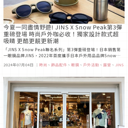
今夏一同盡情野遊! JINS X Snow Peak第3彈
重磅登場 時尚戶外咖必收！獨家設計款式超
吸睛 更酷更靚更新潮
「JINS X Snow Peak聯名系列」第3彈重磅登場！日本銷售第
一眼鏡品牌JINS，2022年首度攜手日本戶外用品品牌Snow
Peak推出聯名系列，上市後瘋狂熱賣。呼應近年全球風行的戶
2024年07月04日
｜
時尚
、
飾品配件
、
眼鏡
、
戶外活動
、
露營
、
JINS
外運動與露營活動，在廣大的戶外咖與時尚控不斷敲碗期盼下，
今年仲夏，JINS再推出 Snow Peak聯名系列...