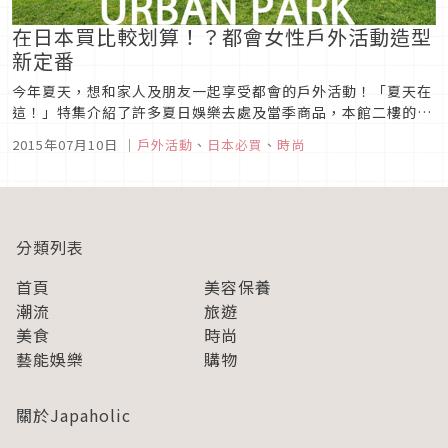
在日本買比較划算！？都會女性戶外活動造型
新定番
今年夏天，想和家人及朋友一起享受都會的戶外活動！「夏天在
這！」特集介紹了許多夏日娛樂去處及當季商品，本館二樓的
The・Stage＃2現正舉辦期間限定活動，介紹各式戶外休閒造
2015年07月10日
｜
戶外活動
、
日本必買
、
時尚
型新定番。輕巧的戶外活動裝備更顯帥氣！兼具機能性與時尚感
的運動外衣，可以當成親子裝穿著，也可以指定成Dress Code
的顏色。...
分類列表
首頁
美容保養
潮流
旅遊
美食
時尚
藝能娛樂
購物
關於Japaholic