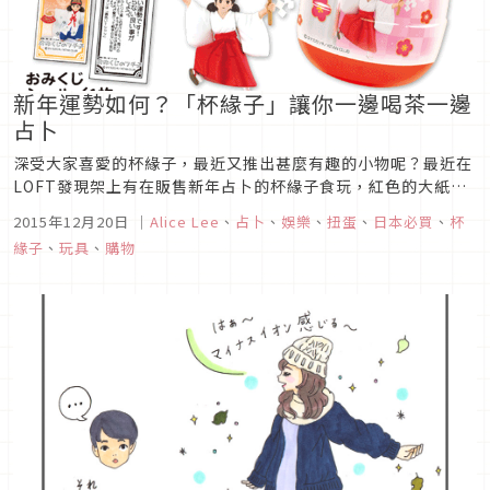
新年運勢如何？「杯緣子」讓你一邊喝茶一邊
占卜
深受大家喜愛的杯緣子，最近又推出甚麼有趣的小物呢？最近在
LOFT發現架上有在販售新年占卜的杯緣子食玩，紅色的大紙盒
中有一顆顆紅色不透明的扭蛋。
2015年12月20日
｜
Alice Lee
、
占卜
、
娛樂
、
扭蛋
、
日本必買
、
杯
緣子
、
玩具
、
購物