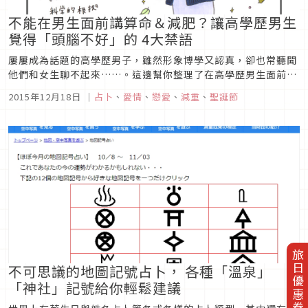
不能在男生面前講算命＆減肥？讓高學歷男生
覺得「頭腦不好」的 4大禁語
屢屢成為話題的高學歷男子，雖然形象博學又認真，卻也常聽聞
他們和女生聊不起來……。這邊幫你整理了在高學歷男生面前，
不小心脫口而出容易被視為笨蛋的幾種話題。
2015年12月18日
｜
占卜
、
愛情
、
戀愛
、
減重
、
聖誕節
旅日優惠券
不可思議的地圖記號占卜， 各種「溫泉」
「神社」記號給你輕鬆建議