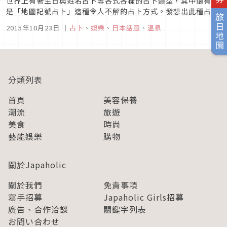
世界上有著生日與姓名占卜等各式各樣的占卜類型，其中還有像
是「地圖記號占卜」這種令人不解的占卜方式。發想出此種占卜
旅日地圖
方式的為一般財團法人日本地圖中心。此財團除了生產、販賣與
2015年10月23日
｜
占卜
、
娛樂
、
日本話題
、
温泉
調查研究地圖及空照圖等商品之外，也會舉行地圖地理檢定。從
12個地圖記號中選擇自己喜歡的記號「地圖記號占卜」網頁中有
著「大概是這個月的...
分類列表
首頁
美容保養
潮流
旅遊
美食
時尚
藝能娛樂
購物
關於Japaholic
關於我們
免責事項
寫手招募
Japaholic Girls招募
廣告、合作洽談
關鍵字列表
お問い合わせ