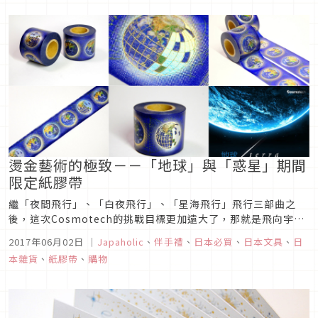
mo...
燙金藝術的極致－－「地球」與「惑星」期間
限定紙膠帶
繼「夜間飛行」、「白夜飛行」、「星海飛行」飛行三部曲之
後，這次Cosmotech的挑戰目標更加遠大了，那就是飛向宇
宙！
2017年06月02日
｜
Japaholic
、
伴手禮
、
日本必買
、
日本文具
、
日
本雜貨
、
紙膠帶
、
購物