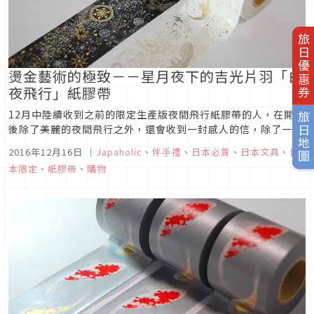
旅日優惠券
燙金藝術的極致－－星月夜下的吉光片羽「白
夜飛行」紙膠帶
12月中陸續收到之前的限定生產版夜間飛行紙膠帶的人，在開箱
旅日地圖
後除了美麗的夜間飛行之外，還會收到一封感人的信，除了一樣
滿溢著對印刷工作的驕傲及堅持外，還搶先透露出新作「白夜飛
2016年12月16日
｜
Japaholic
、
伴手禮
、
日本必買
、
日本文具
、
日
行」紙膠帶的訊息！！
本限定
、
紙膠帶
、
購物