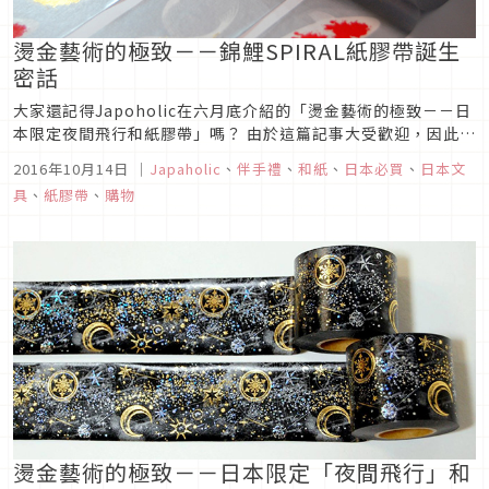
燙金藝術的極致－－錦鯉SPIRAL紙膠帶誕生
密話
大家還記得Japoholic在六月底介紹的「燙金藝術的極致－－日
本限定夜間飛行和紙膠帶」嗎？ 由於這篇記事大受歡迎，因此
Japaholic編輯部在9月中特別拜訪了由燙金職人佐藤勇大師所
2016年10月14日
｜
Japaholic
、
伴手禮
、
和紙
、
日本必買
、
日本文
領軍的Cosmotech公司，不僅欣賞了許多精緻美麗的作品，促
具
、
紙膠帶
、
購物
成了「夜間飛行」的再度販售，還得到了連日本都還沒有公布...
燙金藝術的極致－－日本限定「夜間飛行」和