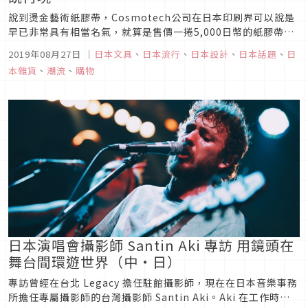
說到燙金藝術紙膠帶，Cosmotech公司在日本印刷界可以說是
早已非常具有相當名氣，就算是售價一捲5,000日幣的紙膠帶，
還是深受大家的喜愛，所有紙膠帶皆採預約制，接受到訂單才進
2019年08月27日
｜
日本文具
、
日本流行
、
日本設計
、
日本話題
、
日
行製作，每次一推出新品就非常吸睛也極具話題性。圖片來源只
本雜貨
、
潮流
、
購物
有Cosmotech可以超越Cosmotech圖片來源這次推出的紙...
日本演唱會攝影師 Santin Aki 專訪 用鏡頭在
舞台間環遊世界（中・日）
專訪曾經在台北 Legacy 擔任駐館攝影師，現在在日本音樂事務
所擔任專屬攝影師的台灣攝影師 Santin Aki。Aki 在工作時拍