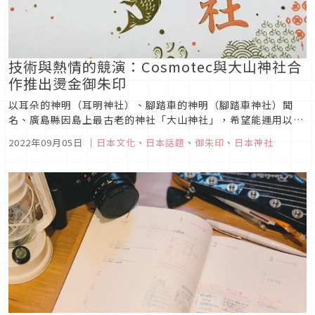
技術與熱情的競演：Cosmotec與大山神社合
作推出燙金御朱印
以耳朵的神明（耳明神社）、腳踏車的神明（腳踏車神社）聞
名、廣島縣因島上最古老的神社「大山神社」，希望能運用以燙
印技術在印刷與文具業界獨樹一格的Cosmotec，Cosmotec鬼
2022年09月05日
｜
日本文化
、
日本話題
、
御朱印
、
日本神社
斧神工的技術來為神社預計發行的限量「御朱印」上增添燙印的
效果。就讓我們一起來看看這樣的異界合作將會冒出怎麼樣的火
花吧！