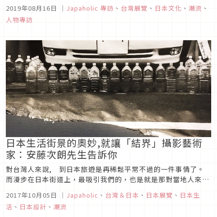
攝過許多不同國家的表演者，包括DRUM TAO、張震嶽、何韻
2019年08月16日
｜
Japaholic 專訪
、
台灣展覽
、
日本文化
、
潮流
、
詩、以莉高露、88顆芭樂籽、沙丁龐客劇團、李正帆、羅大佑、
人物專訪
糯米糰、伍佰、滅火器、ヒトリエ (HITORIE...
日本生活街景的奧妙,就讓「結界」攝影藝術
家：安藤次朗先生告訴你
對台灣人來說, 到日本旅遊是再稀鬆平常不過的一件事情了。
而漫步在日本街道上，最吸引我們的，也是就是那對當地人來說
沒什麼特別，但是對外國人來說卻是相當新鮮的各樣景色。這次
2017年10月05日
｜
Japaholic
、
台灣＆日本
、
日本展覽
、
日本生
要介紹給大家的，是來自日本的攝影藝術家：安藤次朗先生的著
活
、
日本設計
、
潮流
名作品「結界」。此次在台灣舉辦的草率季 art book fair &