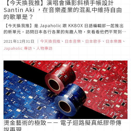
【今天換我推】演唱會攝影斜槓手帳設計
Santin Aki ，在音樂產業的混亂中維持自由
的歌單是？
【今天換我推】是 Japaholic 跟 KKBOX 日語編輯部一起推出
的新單元，訪問日本各行各業的有趣人物，來看看他們平常到底
是聽什麼歌。這次受訪的是之前也曾經接受過 Japaholic 專訪
2021年12月31日
｜
今天換我推
、
日本音樂
、
日本歌手
、
日本樂團
、
的 Santin Aki ，除了在日本的音樂事務所擔任許多人眼中的夢
Japaholic 專訪
、
人物專訪
幻工作「演唱會攝影師」之外，還是得過日...
燙金藝術的極致－－ 電子迴路擬真紙膠帶傳
說再現