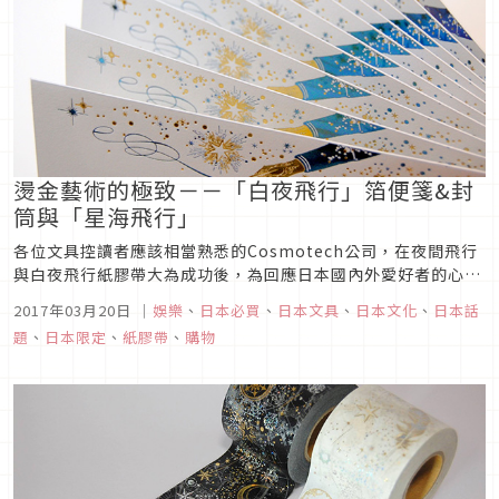
燙金藝術的極致－－「白夜飛行」箔便箋&封
筒與「星海飛行」
各位文具控讀者應該相當熟悉的Cosmotech公司，在夜間飛行
與白夜飛行紙膠帶大為成功後，為回應日本國內外愛好者的心
願，推出了紙膠帶以外的美麗產品！
2017年03月20日
｜
娛樂
、
日本必買
、
日本文具
、
日本文化
、
日本話
題
、
日本限定
、
紙膠帶
、
購物