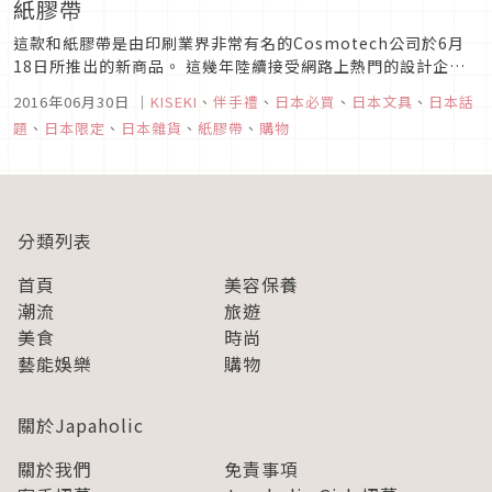
紙膠帶
這款和紙膠帶是由印刷業界非常有名的Cosmotech公司於6月
18日所推出的新商品。 這幾年陸續接受網路上熱門的設計企劃
案如納斯卡電路板紙膠帶，並不負設計師與網友的期待，應用職
2016年06月30日
｜
KISEKI
、
伴手禮
、
日本必買
、
日本文具
、
日本話
人的燙金技術所生產出完美的產品後，Cosmostech決定推出
題
、
日本限定
、
日本雜貨
、
紙膠帶
、
購物
自己企劃的商品。
分類列表
首頁
美容保養
潮流
旅遊
美食
時尚
藝能娛樂
購物
關於Japaholic
關於我們
免責事項