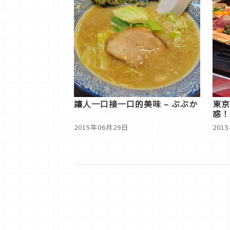
讓人一口接一口的美味 – ぶぶか
東京
惑！
店
2015年06月29日
201