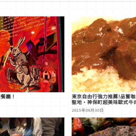
題餐廳！
東京自由行強力推薦!品嘗
聖地‧神保町超美味歐式牛
哩‧CAVIAL
2015年06月30日