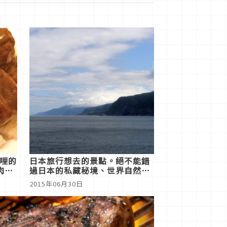
咖哩的
日本旅行想去的景點。絕不能錯
肉咖
過日本的私藏秘境、世界自然遺
產認證邁入10週年的知床半島！
2015年06月30日
／北海道自由行