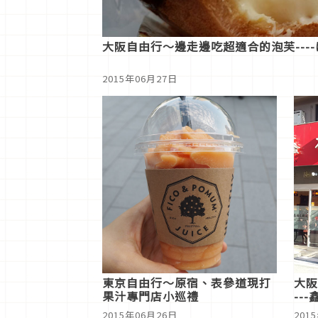
大阪自由行～邊走邊吃超適合的泡芙---
2015年06月27日
東京自由行～原宿、表參道現打
大阪
果汁專門店小巡禮
--
2015年06月26日
201