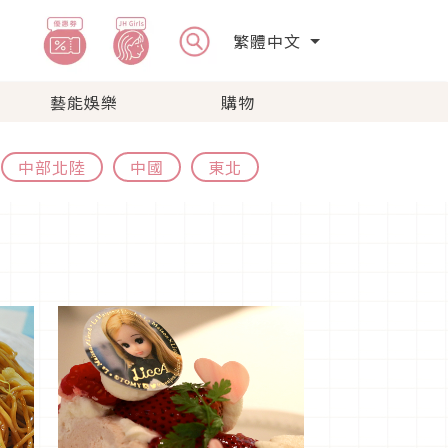
繁體中文
藝能娛樂
購物
中部北陸
中國
東北