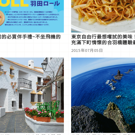
前的必買伴手禮~不坐飛機的
東京自由行最想嚐試的美味
充滿下町情懷的合羽橋體驗
純的美味日式炒麵
2015年07月05日