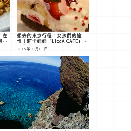
！在
想去的東京行程！女孩們的憧
最單
憬！莉卡娃娃「LiccA CAFE」於
池袋盛大開幕（期間限定）！
2015年07月03日