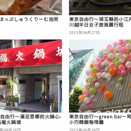
-ほっぷしゅうくりーむ泡芙
東京自由行～琦玉縣的小江
川越半日女子旅推薦行程
2015年06月27日
自由行～滿足思鄉的火鍋心-
東京自由行～green bar－
-鑫福火鍋城
小巧精緻咖啡廳
5年06月26日
2015年06月26日