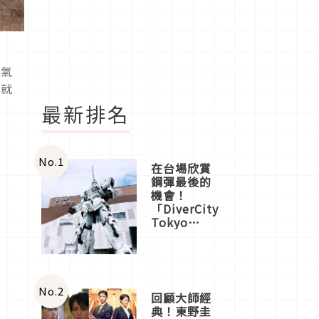
人氣
來就
最新排名
No.
1
在台場欣賞
鋼彈最後的
機會！
「DiverCity
Tokyo
Plaza」搭
船、購物、
美食及夜
景，一次全
體驗
No.
2
回顧大師經
典！東野圭