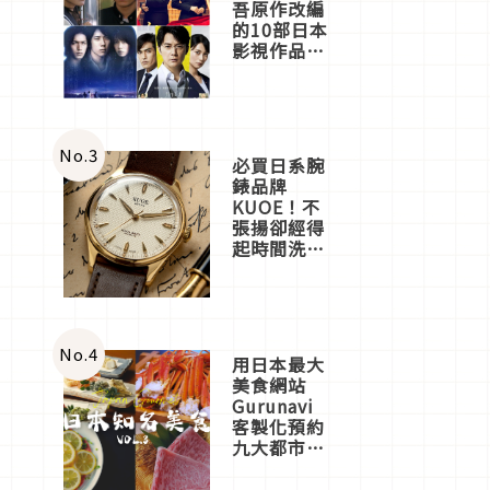
吾原作改編
的10部日本
影視作品推
薦
No.
3
必買日系腕
錶品牌
KUOE！不
張揚卻經得
起時間洗鍊
的經典之作
五選
No.
4
用日本最大
美食網站
Gurunavi
客製化預約
九大都市餐
廳，打造專
屬美食體