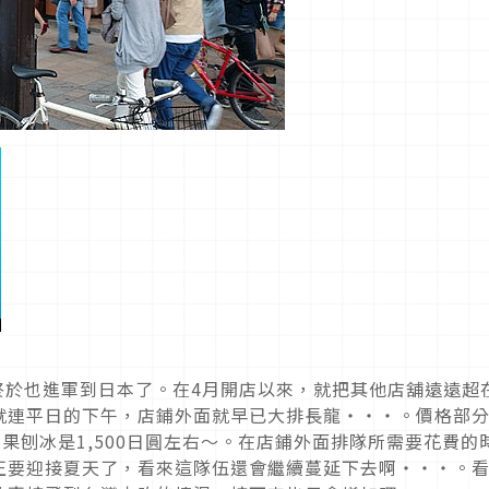
ter終於也進軍到日本了。在4月開店以來，就把其他店舖遠遠超
就連平日的下午，店鋪外面就早已大排長龍・・・。價格部
芒果刨冰是1,500日圓左右～。在店鋪外面排隊所需要花費的
正要迎接夏天了，看來這隊伍還會繼續蔓延下去啊・・・。