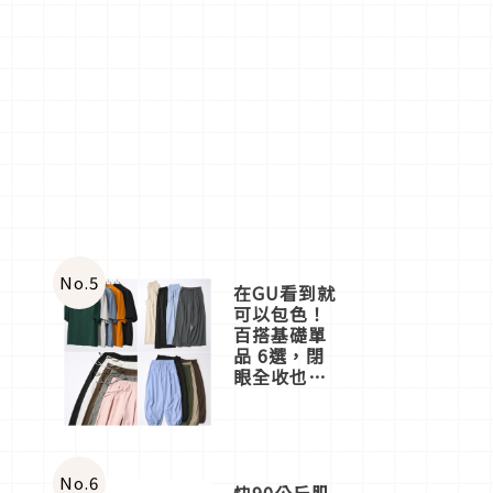
No.
5
在GU看到就
可以包色！
百搭基礎單
品 6選，閉
眼全收也不
心疼
No.
6
快90公斤肌