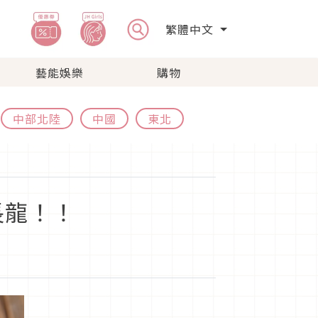
繁體中文
藝能娛樂
購物
中部北陸
中國
東北
長龍！！