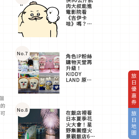
肉大叔能進
電影院看
《吉伊卡
哇》嗎？日
本重金屬樂
團「打首」
會長與
nagano老師
一同給出了
No.
7
角色IP粉絲
答案
購物天堂再
升級！
KIDDY
旅日優惠券
LAND 原宿
店吉伊卡哇
迎客，新開
幕
個
OMOKADO
色的
店3分即達
No.
8
在飯店裡看
才可
旅日地圖
日本夏季花
火大會！星
野集團煙火
景觀飯店6