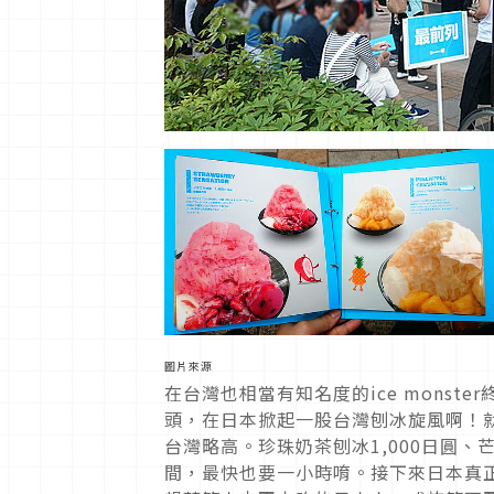
圖片來源
在台灣也相當有知名度的ice mons
頭，在日本掀起一股台灣刨冰旋風啊！
台灣略高。珍珠奶茶刨冰1,000日圓、
間，最快也要一小時唷。接下來日本真