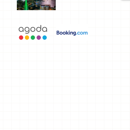
選，讓你不
用人擠人悠
閒欣賞