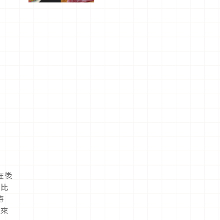
驗！
在後
分比
時
看來