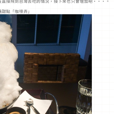
及直接飛到台灣去吃的情況，接下來也只會增加吧・・・。
糖甜點「咖啡弄」