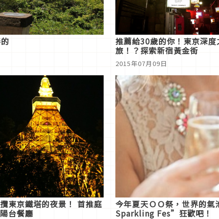
棒的
推薦給30歲的你！東京深度
旅！？探索新宿黃金街
2015年07月09日
攬東京鐵塔的夜景！ 首推庭
今年夏天ＯＯ祭，世界的氣泡
陽台餐廳
Sparkling Fes”狂歡吧！