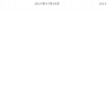
2015年07月09日
201
<
1
2
分類列表
首頁
美容保養
潮流
旅遊
美食
時尚
藝能娛樂
購物