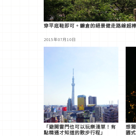
穿平底鞋即可。鐮倉的絕景健走路線超
2015年07月10日
「避開雷門也可以玩樂淺草！有
想獨
點精通才知道的散步行程」
園式