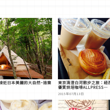
接近日本美麗的大自然~捨棄
東京清澄白河散步之旅：紐
優質烘培咖啡ALLPRESS
ESPRESSO
2015年07月13日