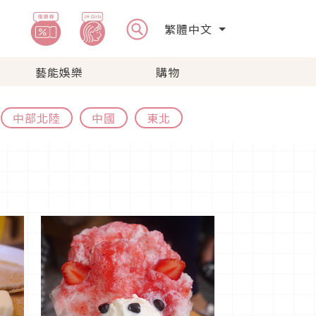
繁體中文
藝能娛樂
購物
中部北陸
中國
東北