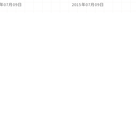
5年07月09日
2015年07月09日
...
146
147
148
149
150
151
152
...
關於Japaholic
關於我們
免責事項
寫手招募
Japaholic Girls招募
廣告、合作洽談
關鍵字列表
お問い合わせ
看看更
Copyright © 2026 MICROAD, INC.