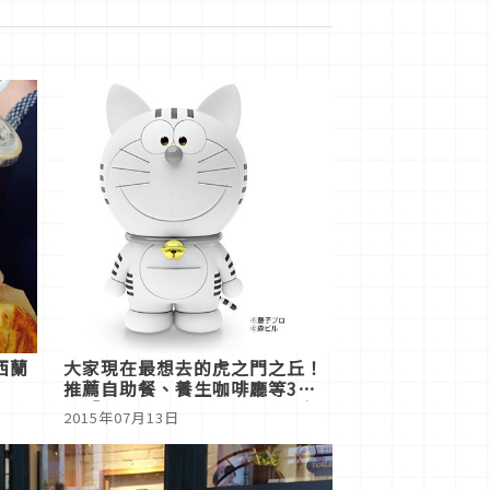
西蘭
大家現在最想去的虎之門之丘！
推薦自助餐、養生咖啡廳等3店
家【TORANOMON HILLS午餐
2015年07月13日
介紹vol.1】