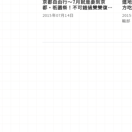
京都自由行～7月就是要到京
道地
都・祇園祭！不可錯過雙雙復活
方吃
的「後祭」以及「大船鉾」！
屋
2015年07月14日
201
輯部