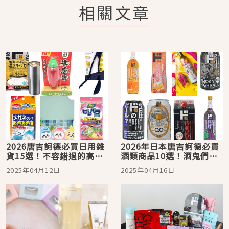
相關文章
2026唐吉訶德必買日用雜
2026年日本唐吉訶德必買
貨15選！不容錯過的高CP
酒類商品10選！酒鬼們來
值好物
這裡買這些就對了
2025年04月12日
2025年04月16日