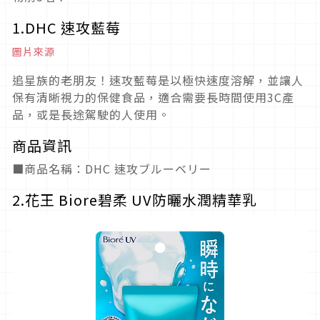
1.DHC 速攻藍莓
圖片來源
追星族的老朋友！速攻藍莓是以極快速度溶解，並讓人
保有清晰視力的保健食品，適合需要長時間使用3C產
品，或是長途駕駛的人使用。
商品資訊
■商品名稱：DHC 速攻ブルーベリー
2.花王 Biore碧柔 UV防曬水潤精華乳