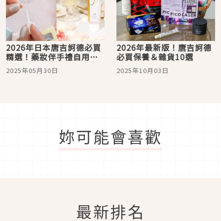
2026年日本唐吉訶德必買
2026年最新版！唐吉訶德
精選！藥妝伴手禮自用皆
必買保養＆雜貨10選
宜高CP商品一次買齊不後
2025年05月30日
2025年10月03日
悔就看這篇
妳可能會喜歡
最新排名