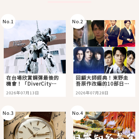
No.
1
No.
2
在台場欣賞鋼彈最後的
回顧大師經典！東野圭
機會！「DiverCity
吾原作改編的10部日本
Tokyo Plaza」搭船、
影視作品推薦
2026年07月13日
2026年07月28日
購物、美食及夜景，一
次全體驗
No.
3
No.
4