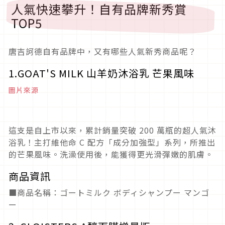
人氣快速攀升！自有品牌新秀賞
TOP5
唐吉訶德自有品牌中，又有哪些人氣新秀商品呢？
1.GOAT'S MILK 山羊奶沐浴乳 芒果風味
圖片來源
這支是自上市以來，累計銷量突破 200 萬瓶的超人氣沐
浴乳！主打維他命 C 配方「成分加強型」系列，所推出
的芒果風味。洗澡使用後，能獲得更光滑彈嫩的肌膚。
商品資訊
■商品名稱：ゴートミルク ボディシャンプー マンゴ
ー