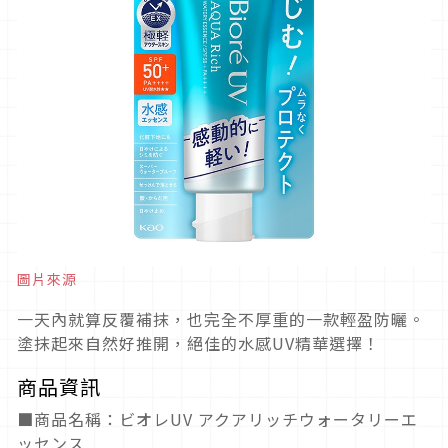
圖片來源
一天內就算反覆補抹，也完全不厚重的一款輕盈防曬。
塗抹起來自然好推開，絕佳的水感UV精華選擇！
商品資訊
■商品名稱：ビオレUV アクアリッチウォータリーエ
ッセンス