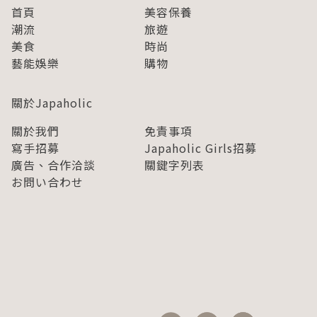
首頁
美容保養
潮流
旅遊
美食
時尚
藝能娛樂
購物
關於Japaholic
關於我們
免責事項
寫手招募
Japaholic Girls招募
廣告、合作洽談
關鍵字列表
お問い合わせ