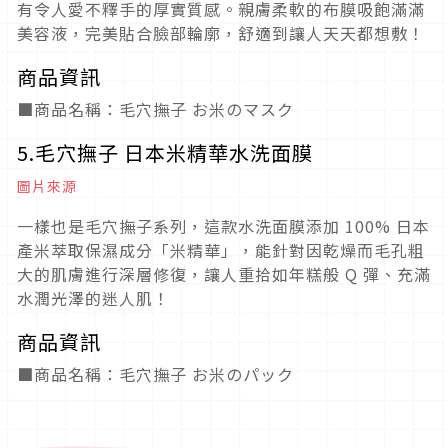
有令人愛不釋手的厚實質感。親膚柔軟的布膜吸飽滿滿
美容液，完美貼合臉部輪廓，舒適到讓人天天都想敷！
商品資訊
■商品名稱：毛穴撫子 お米のマスク
5.毛穴撫子 日本米精華水洗面膜
圖片來源
一樣也是毛穴撫子系列，這款水洗面膜添加 100% 日本
產米萃取保濕成分「米精華」，能針對因乾燥而毛孔粗
大的肌膚進行深層修復，讓人重拾如年糕般 Q 彈、充滿
水潤光澤的迷人肌！
商品資訊
■商品名稱：毛穴撫子 お米のパック