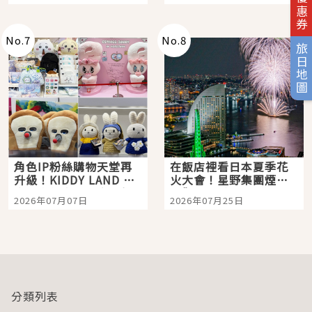
「打首」會長與nagano
老師一同給出了答案
No.
7
No.
8
旅日地圖
角色IP粉絲購物天堂再
在飯店裡看日本夏季花
升級！KIDDY LAND 原
火大會！星野集團煙火
宿店吉伊卡哇迎客，新
景觀飯店6選，讓你不用
2026年07月07日
2026年07月25日
開幕 OMOKADO 店3分
人擠人悠閒欣賞
即達
分類列表