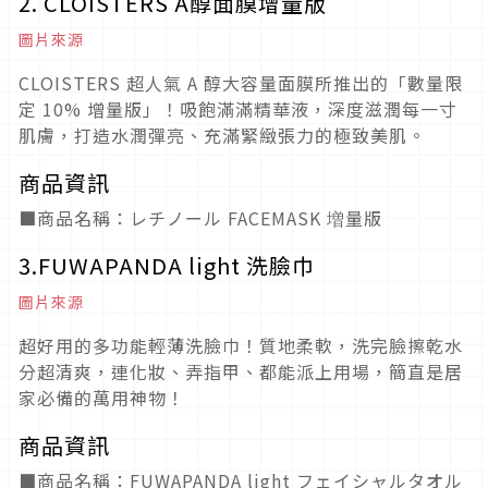
2. CLOISTERS A醇面膜增量版
圖片來源
CLOISTERS 超人氣 A 醇大容量面膜所推出的「數量限
定 10% 增量版」！吸飽滿滿精華液，深度滋潤每一寸
肌膚，打造水潤彈亮、充滿緊緻張力的極致美肌。
商品資訊
■商品名稱：レチノール FACEMASK 増量版
3.FUWAPANDA light 洗臉巾
圖片來源
超好用的多功能輕薄洗臉巾！質地柔軟，洗完臉擦乾水
分超清爽，連化妝、弄指甲、都能派上用場，簡直是居
家必備的萬用神物！
商品資訊
■商品名稱：FUWAPANDA light フェイシャルタオル