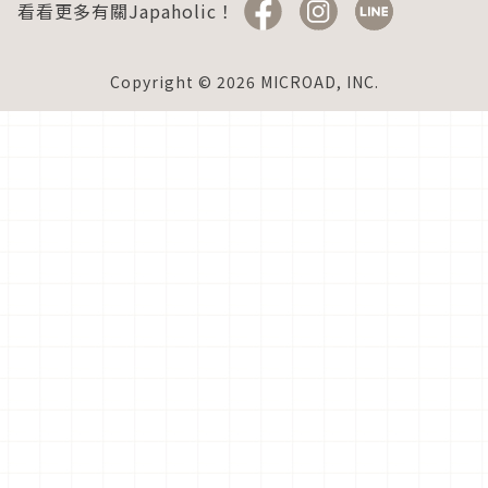
看看更多有關Japaholic！
Copyright © 2026 MICROAD, INC.