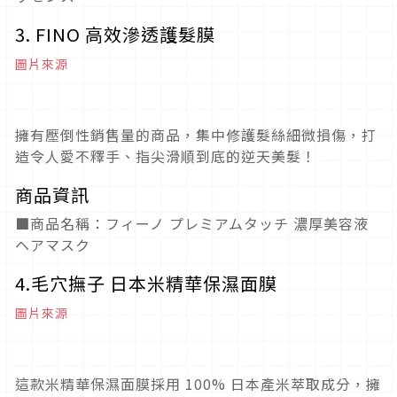
3. FINO 高效滲透護髮膜
圖片來源
擁有壓倒性銷售量的商品，集中修護髮絲細微損傷，打
造令人愛不釋手、指尖滑順到底的逆天美髮！
商品資訊
■商品名稱：フィーノ プレミアムタッチ 濃厚美容液
ヘアマスク
4.毛穴撫子 日本米精華保濕面膜
圖片來源
這款米精華保濕面膜採用 100% 日本產米萃取成分，擁