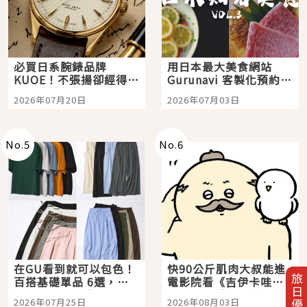
必買日系腕錶品牌
用日本最大美食網站
KUOE！不張揚卻經得起
Gurunavi 客製化預約九
時間洗鍊的經典之作五
大都市餐廳，打造專屬
2026年07月20日
2026年07月03日
選
美食體驗！
No.
5
No.
6
在GU看到就可以包色！
快90公斤肌肉大叔能進
旅日優惠券
百搭基礎單品 6選，閉
電影院看《吉伊卡哇》
眼全收也不心疼
嗎？日本重金屬樂團
2026年07月25日
2026年08月03日