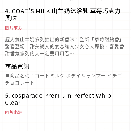
4. GOAT'S MILK 山羊奶沐浴乳 草莓巧克力
風味
圖片來源
超人氣山羊奶系列推出的新香味！全新「草莓甜點香」
驚喜登場，甜美誘人的氣息讓人少女心大爆發，喜愛香
甜香氛系列的人一定要用用看～
商品資訊
■商品名稱：ゴートミルク ボデイシャンプー イチゴ
チョコレート
5. cosparade Premium Perfect Whip
Clear
圖片來源