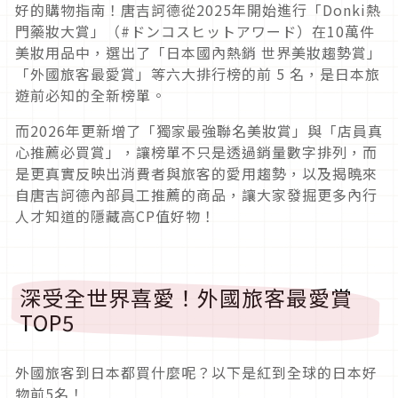
好的購物指南！唐吉訶德從2025年開始進行「Donki熱
門藥妝大賞」（#ドンコスヒットアワード）在10萬件
美妝用品中，選出了「日本國內熱銷 世界美妝趨勢賞」
「外國旅客最愛賞」等六大排行榜的前 5 名，是日本旅
遊前必知的全新榜單。
而2026年更新增了「獨家最強聯名美妝賞」與「店員真
心推薦必買賞」，讓榜單不只是透過銷量數字排列，而
是更真實反映出消費者與旅客的愛用趨勢，以及揭曉來
自唐吉訶德內部員工推薦的商品，讓大家發掘更多內行
人才知道的隱藏高CP值好物！
深受全世界喜愛！外國旅客最愛賞
TOP5
外國旅客到日本都買什麼呢？以下是紅到全球的日本好
物前5名！