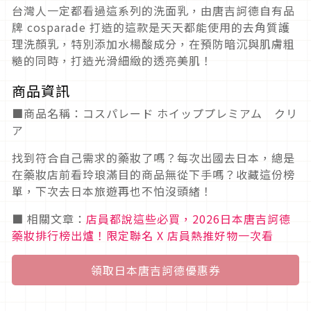
台灣人一定都看過這系列的洗面乳，由唐吉訶德自有品
牌 cosparade 打造的這款是天天都能使用的去角質護
理洗顏乳，特別添加水楊酸成分，在預防暗沉與肌膚粗
糙的同時，打造光滑細緻的透亮美肌！
商品資訊
■商品名稱：コスパレード ホイッププレミアム クリ
ア
找到符合自己需求的藥妝了嗎？每次出國去日本，總是
在藥妝店前看玲琅滿目的商品無從下手嗎？收藏這份榜
單，下次去日本旅遊再也不怕沒頭緒！
■ 相關文章：
店員都說這些必買，2026日本唐吉訶德
藥妝排行榜出爐！限定聯名 X 店員熱推好物一次看
領取日本唐吉訶德優惠券