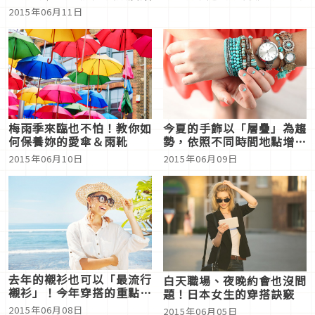
2015年06月11日
梅雨季來臨也不怕！教你如
今夏的手飾以「層疊」為趨
何保養妳的愛傘＆雨靴
勢，依照不同時間地點增加
華麗感
2015年06月10日
2015年06月09日
去年的襯衫也可以「最流行
白天職場、夜晚約會也沒問
襯衫」！今年穿搭的重點
題！日本女生的穿搭訣竅
是？
2015年06月08日
2015年06月05日