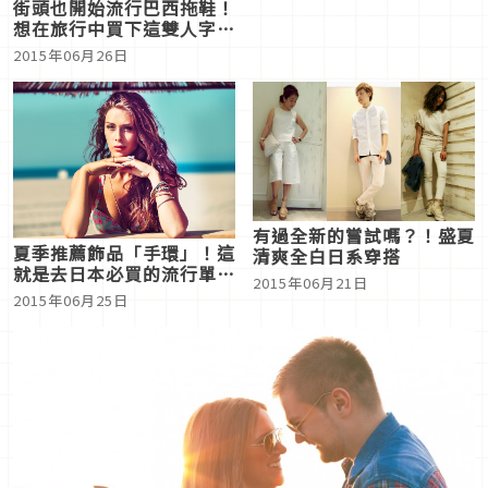
街頭也開始流行巴西拖鞋！
想在旅行中買下這雙人字拖
♪
2015年06月26日
有過全新的嘗試嗎？！盛夏
夏季推薦飾品「手環」！這
清爽全白日系穿搭
就是去日本必買的流行單
2015年06月21日
品！
2015年06月25日