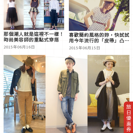
那個潮人就是這裡不一樣！
喜歡簡約風格的妳，快試試
時尚美容師的重點式穿搭
用今年流行的「皮帶」凸顯
時髦感吧！
2015年06月16日
2015年06月15日
旅日優惠券