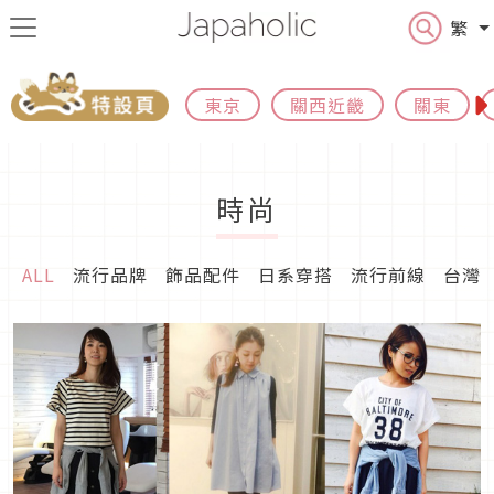
繁
東京
關西近畿
關東
時尚
ALL
流行品牌
飾品配件
日系穿搭
流行前線
台灣