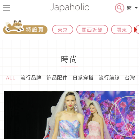
繁
東京
關西近畿
關東
時尚
ALL
流行品牌
飾品配件
日系穿搭
流行前線
台灣