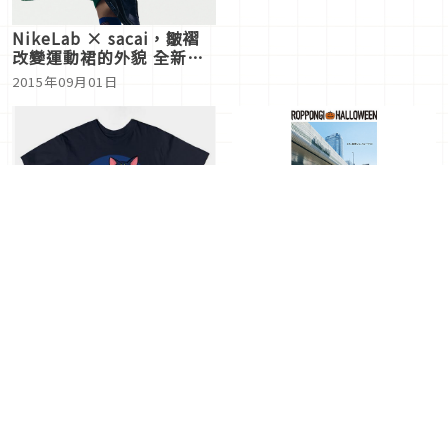
NikeLab × sacai，皺褶
改變運動裙的外貌 全新概
念款運動服飾大公開
2015年09月01日
在六本木打造藝術街道、舉
辦國內最大的萬聖節活動
「ROPPONGI
2015年08月28日
HALLOWEEN」
發現了「哥吉拉 ×吉卜力
工作室」「美少女戰士 ×
龍貓」嶄新的組合＆超大膽
2015年08月28日
的聯名T恤！