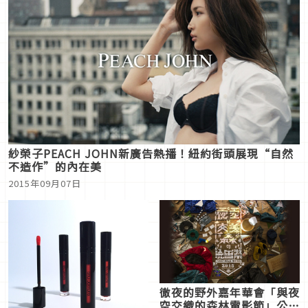
紗榮子PEACH JOHN新廣告熱播！紐約街頭展現“自然
不造作”的內在美
2015年09月07日
徹夜的野外嘉年華會「與夜
空交織的森林電影節」公佈