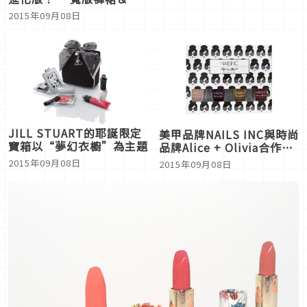
肩寬版褲的穿搭術【插畫】
2015年09月08日
JILL STUART的耶誕限定
美甲品牌NAILS INC與時尚
寶箱以“夢幻衣櫥”為主題
品牌Alice + Olivia合作的
秋季指甲油即將販售
2015年09月08日
2015年09月08日