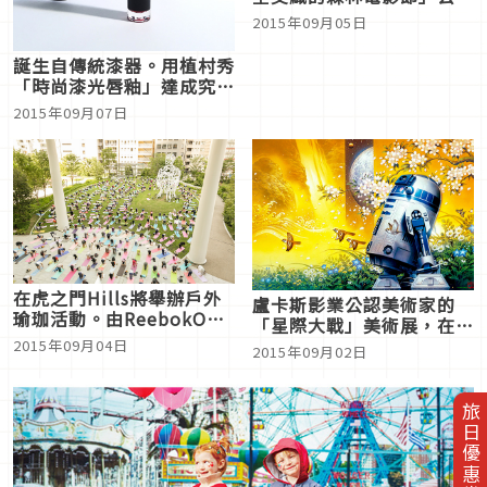
加賣小木屋住宿券等資訊
2015年09月05日
誕生自傳統漆器。用植村秀
「時尚漆光唇釉」達成究極
紅唇【Today's item】
2015年09月07日
在虎之門Hills將舉辦戶外
盧卡斯影業公認美術家的
瑜珈活動。由ReebokONE
「星際大戰」美術展，在代
社團大使來授課
官山蔦屋書店展出
2015年09月04日
2015年09月02日
旅日優惠券