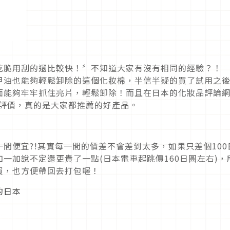
乾脆用刮的還比較快！〞不知道大家有沒有相同的經驗？！
甲油也能夠輕鬆卸除的這個化妝棉，半信半疑的買了試用之
面能夠牢牢抓住亮片，輕鬆卸除！而且在日本的化妝品評論
5的評價，真的是大家都推薦的好產品。
間便宜?!其實每一間的價差不會差到太多，如果只差個100
一加說不定還更貴了一點(日本電車起跳價160日圓左右)，
買，也方便帶回去打包喔！
的日本