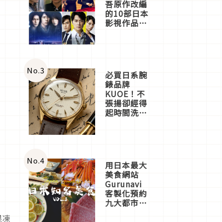
吾原作改編
的10部日本
影視作品推
薦
No.
3
必買日系腕
錶品牌
KUOE！不
張揚卻經得
起時間洗鍊
的經典之作
五選
No.
4
用日本最大
美食網站
Gurunavi
客製化預約
九大都市餐
廳，打造專
果凍
屬美食體