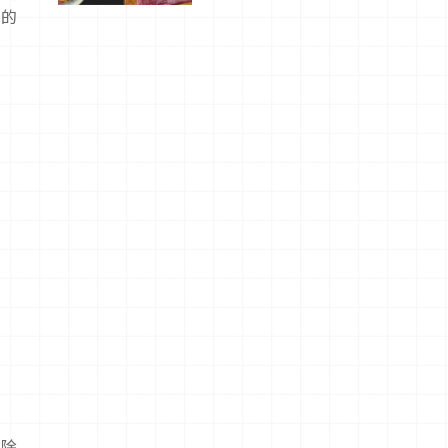
洗的
驗！
消除