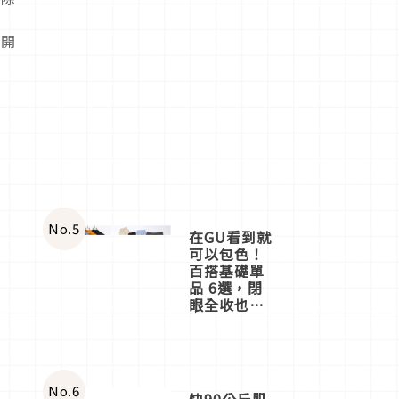
劃開
No.
5
在GU看到就
可以包色！
百搭基礎單
品 6選，閉
眼全收也不
心疼
No.
6
快90公斤肌