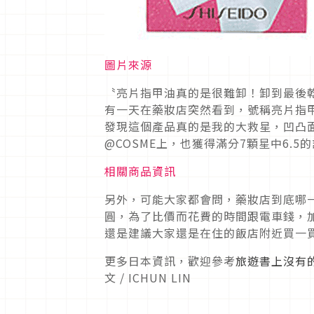
圖片來源
〝亮片指甲油真的是很難卸！卸到最後
有一天在藥妝店突然看到，號稱亮片指
發現這個產品真的是我的大救星，凹凸
@COSME上，也獲得滿分7顆星中6.
相關商品資訊
另外，可能大家都會問，藥妝店到底哪一
圓，為了比價而花費的時間跟電車錢，加
還是建議大家還是在住的飯店附近買一
更多日本資訊，歡迎參考
旅遊書上沒有
文 / ICHUN LIN