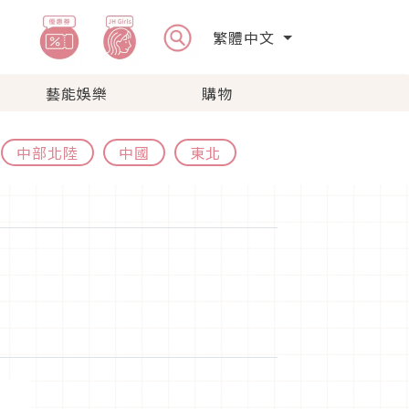
繁體中文
藝能娛樂
購物
中部北陸
中國
東北