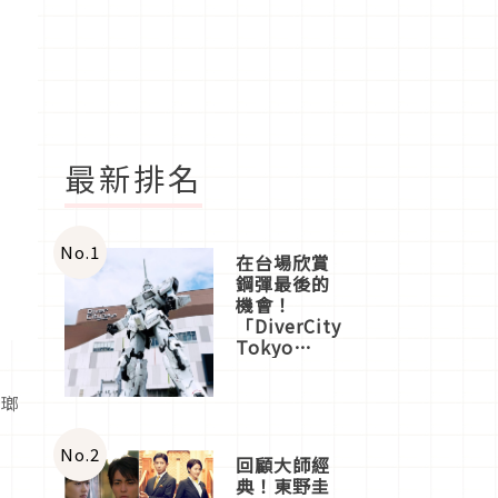
最新排名
No.
1
在台場欣賞
鋼彈最後的
機會！
「DiverCity
Tokyo
Plaza」搭
船、購物、
凌瑯
美食及夜
景，一次全
體驗
No.
2
回顧大師經
典！東野圭