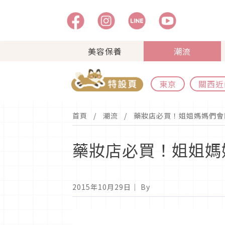
美容保養
潮流
東京
關西近
首頁
潮流
藥妝店必買！姐姐媽媽們會
藥妝店必買！姐姐媽
2015年10月29日
｜ By