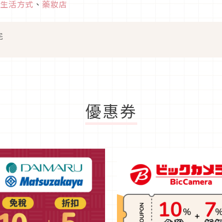
生活方式
、
藥妝店
完
優惠券