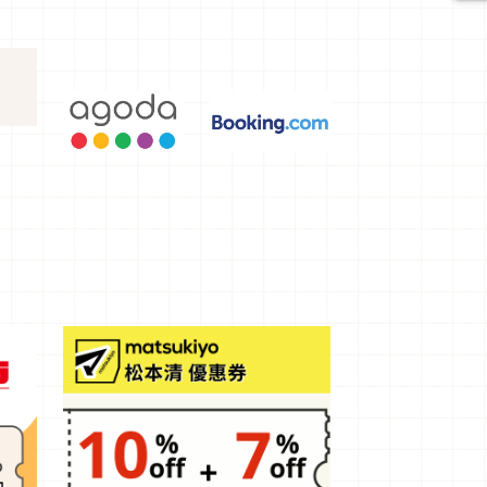
選，讓你不
用人擠人悠
閒欣賞