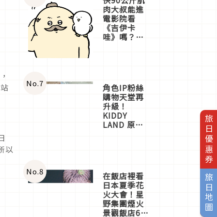
肉大叔能進
電影院看
《吉伊卡
哇》嗎？日
本重金屬樂
團「打首」
會長與
nagano老師
後，
一同給出了
No.
7
網站
角色IP粉絲
答案
購物天堂再
升級！
KIDDY
旅日優惠券
LAND 原宿
店吉伊卡哇
日
迎客，新開
所以
幕
OMOKADO
店3分即達
No.
8
在飯店裡看
旅日地圖
日本夏季花
火大會！星
野集團煙火
景觀飯店6