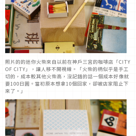
照片的的迷你火柴來自以前在神戶三宮的咖啡店「CITY
OF CITY」，讓人移不開視線。「火柴的柄似乎是手工
切的，成本較其他火柴高，沒記錯的話一個成本好像就
要100日圓。當初原本想拿10個回家，卻被店家阻止下
來了。」