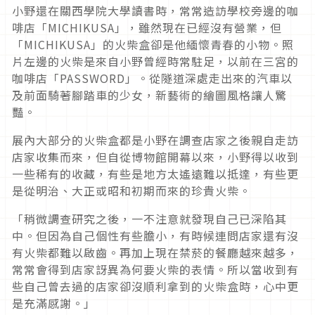
小野還在關西學院大學讀書時，常常造訪學校旁邊的咖
啡店「MICHIKUSA」，雖然現在已經沒有營業，但
「MICHIKUSA」的火柴盒卻是他緬懷青春的小物。照
片左邊的火柴是來自小野曾經時常駐足，以前在三宮的
咖啡店「PASSWORD」。從隧道深處走出來的汽車以
及前面騎著腳踏車的少女，新藝術的繪圖風格讓人驚
豔。
展內大部分的火柴盒都是小野在調查店家之後親自走訪
店家收集而來，但自從博物館開幕以來，小野得以收到
一些稀有的收藏，有些是地方太遙遠難以抵達，有些更
是從明治、大正或昭和初期而來的珍貴火柴。
「稍微調查研究之後，一不注意就發現自己已深陷其
中。但因為自己個性有些膽小，有時候連問店家還有沒
有火柴都難以啟齒。再加上現在禁菸的餐廳越來越多，
常常會得到店家訝異為何要火柴的表情。所以當收到有
些自己曾去過的店家卻沒順利拿到的火柴盒時，心中更
是充滿感謝。」