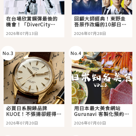
在台場欣賞鋼彈最後的
回顧大師經典！東野圭
機會！「DiverCity
吾原作改編的10部日本
Tokyo Plaza」搭船、
影視作品推薦
2026年07月13日
2026年07月28日
購物、美食及夜景，一
次全體驗
No.
3
No.
4
必買日系腕錶品牌
用日本最大美食網站
KUOE！不張揚卻經得起
Gurunavi 客製化預約九
時間洗鍊的經典之作五
大都市餐廳，打造專屬
2026年07月20日
2026年07月03日
選
美食體驗！