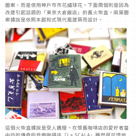
圖案，而是使用神戶市市花繡球花。下面兩個則是因為
改建引起話題的「東京大倉飯店」的舊火柴盒。麻葉圖
案據說是依照本館和式現代風建築而設計。
這個火柴盒據說是受人餽贈。在懷舊咖啡店的愛好者當
中彷如傳奇的音樂咖啡店「La SCALA」雖然很可惜地