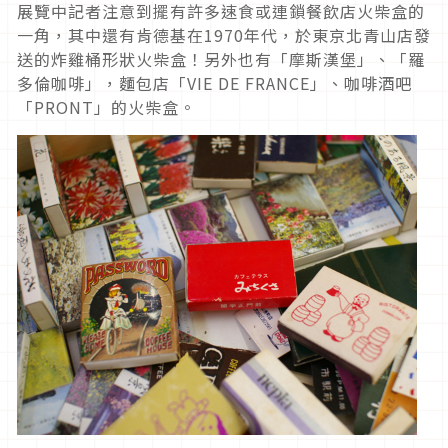
展覽中記者注意到擺有許多速食或連鎖餐飲店火柴盒的
一角，其中還有肯德基在1970年代，於東京北青山店發
送的炸雞桶形狀火柴盒！另外也有「摩斯漢堡」、「羅
多倫咖啡」，麵包店「VIE DE FRANCE」、咖啡酒吧
「PRONT」的火柴盒。