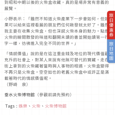
到昭和中期以後的火柴盒收藏，真的是場非常有意義的
展覽。
旅日優惠券
小野表示：「雖然不知道火柴產業下一步會如何，但如
果可以給來這裡看展的朋友們任何啟發就太好了。雖然
我主要在收集火柴盒，但也深感火柴本身的魅力。點燃
火柴的瞬間散發的味道和翻開未讀的書並開始讀第一行
字一樣，彷彿進入完全不同的世界。」
旅日地圖
「情感價值」說的是在這注重金錢及地位的現代價值觀
充斥的社會上，對某人來說有他無可替代的寶藏。走在
街上拿到的火柴藏著當時與人事物的相遇，火柴盒變得
不再只是火柴盒。空空如也的老舊火柴盒中或許正是滿
載著時代的情感價值呢。
（野崎 泉）
垂水火柴博物館
（參觀前請先預約）
Tags :
娛樂
、
火柴
、
火柴博物館