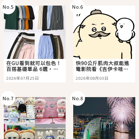
No.
5
No.
6
在GU看到就可以包色！
快90公斤肌肉大叔能進
百搭基礎單品 6選，閉
電影院看《吉伊卡哇》
眼全收也不心疼
嗎？日本重金屬樂團
2026年07月25日
2026年08月03日
「打首」會長與nagano
老師一同給出了答案
No.
7
No.
8