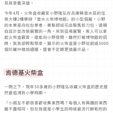
見其意義深遠。
今年4月，火柴盒收藏家小野隆弘在兵庫縣垂水區的住
商大樓2樓舉辦「垂水火柴博物館」的小型個展。小野
的本業是向包包業者、美髮師或花店販售剪刀包，還親
自設計並改裝展覽的一角。來到這場展覽，客人可以拿
起火柴盒觀賞，還能向小野發問。雖然打著博物館的招
牌，氣氛卻輕鬆愜意。展示的火柴盒是小野從超過5000
個珍藏中精挑細選，還會不定期更換展示品。
肯德基火柴盒
一問之下，現年50多歲的小野隆弘收藏火柴盒的歷史居
然要追溯到小學時期。
「小朋友不都很喜歡收集東西嗎？每個人有興趣的東西
雖不盡相同，但在我還是小學生的時候最流行餅乾附的