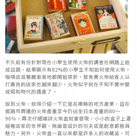
不久前有份針對現在小學生使用火柴的調查在網路上造
成話題，結果顯示有82%的小學生不知如何使用火柴。
咖啡店或餐廳漸漸地都開始禁菸，發免費火柴給客人以
打廣告的店家也越來越少，火柴似乎就在不知不覺中變
成昭和時代的遺產了。
說到火柴，就得介紹一下它是兵庫縣的地方產業，且在
姬路市周邊的火柴產量至今仍佔全日本產量的80～
90％。再次仔細端詳火柴盒就會發現，小小的盒子上濃
縮著店家的世界觀，無論是設計的功夫或是創意都極具
魅力。另外，火柴盒一直以來都是許多人的收藏品，可