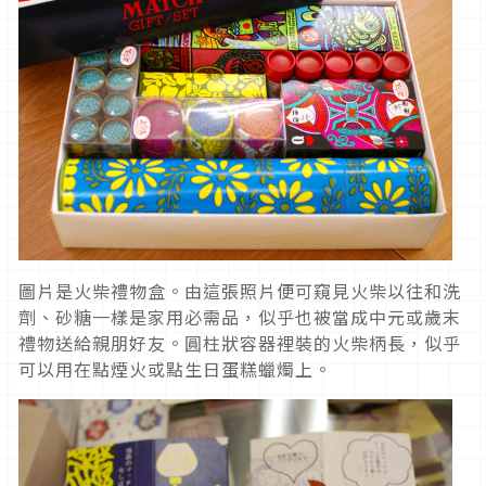
圖片是火柴禮物盒。由這張照片便可窺見火柴以往和洗
劑、砂糖一樣是家用必需品，似乎也被當成中元或歲末
禮物送給親朋好友。圓柱狀容器裡裝的火柴柄長，似乎
可以用在點煙火或點生日蛋糕蠟燭上。