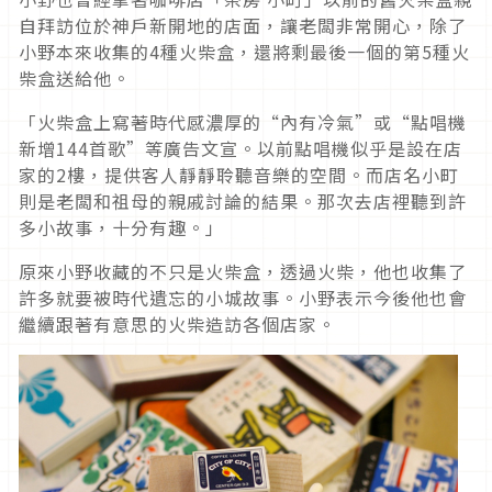
自拜訪位於神戶新開地的店面，讓老闆非常開心，除了
小野本來收集的4種火柴盒，還將剩最後一個的第5種火
柴盒送給他。
「火柴盒上寫著時代感濃厚的“內有冷氣”或“點唱機
新增144首歌”等廣告文宣。以前點唱機似乎是設在店
家的2樓，提供客人靜靜聆聽音樂的空間。而店名小町
則是老闆和祖母的親戚討論的結果。那次去店裡聽到許
多小故事，十分有趣。」
原來小野收藏的不只是火柴盒，透過火柴，他也收集了
許多就要被時代遺忘的小城故事。小野表示今後他也會
繼續跟著有意思的火柴造訪各個店家。