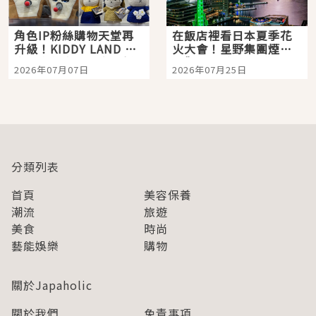
角色IP粉絲購物天堂再
在飯店裡看日本夏季花
升級！KIDDY LAND 原
火大會！星野集團煙火
宿店吉伊卡哇迎客，新
景觀飯店6選，讓你不用
2026年07月07日
2026年07月25日
開幕 OMOKADO 店3分
人擠人悠閒欣賞
即達
分類列表
首頁
美容保養
潮流
旅遊
美食
時尚
藝能娛樂
購物
關於Japaholic
關於我們
免責事項