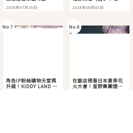
眼全收也不心疼
嗎？日本重金屬樂團
2026年07月25日
2026年08月03日
「打首」會長與nagano
老師一同給出了答案
No.
7
No.
8
角色IP粉絲購物天堂再
在飯店裡看日本夏季花
升級！KIDDY LAND 原
火大會！星野集團煙火
宿店吉伊卡哇迎客，新
景觀飯店6選，讓你不用
2026年07月07日
2026年07月25日
開幕 OMOKADO 店3分
人擠人悠閒欣賞
即達