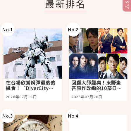
最新排名
No.
1
No.
2
在台場欣賞鋼彈最後的
回顧大師經典！東野圭
機會！「DiverCity
吾原作改編的10部日本
Tokyo Plaza」搭船、
影視作品推薦
2026年07月13日
2026年07月28日
購物、美食及夜景，一
次全體驗
No.
3
No.
4