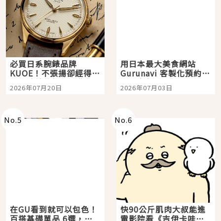
必買日系腕錶品牌
用日本最大美食網站
KUOE！不張揚卻經得起
Gurunavi 客製化預約九
時間洗鍊的經典之作五
大都市餐廳，打造專屬
2026年07月20日
2026年07月03日
選
美食體驗！
No.
5
No.
6
在GU看到就可以包色！
快90公斤肌肉大叔能進
百搭基礎單品 6選，閉
電影院看《吉伊卡哇》