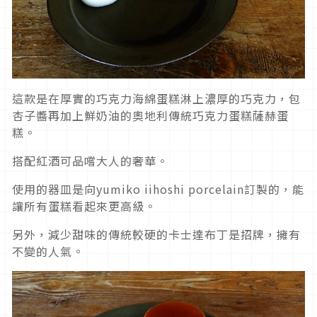
這款是在厚實的巧克力海綿蛋糕淋上濃厚的巧克力，包
杏子醬再加上鮮奶油的奧地利傳統巧克力蛋糕薩赫蛋
糕。
搭配紅酒可品嚐大人的奢華。
使用的器皿是向yumiko iihoshi porcelain訂製的，能
讓所有蛋糕看起來更高級。
另外，減少甜味的傳統較硬的卡士達布丁是招牌，擁有
不變的人氣。