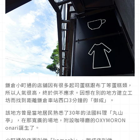
鎌倉小町通的店舖因有很多起司蛋糕跟布丁等蛋糕類，
所以人氣很高，終於供不應求。因想在別的地方建立工
坊而找到距離鎌倉車站西口3分鐘的「御成」。
該地方曾是當地居民熟悉了30年的法國料理「丸山
亭」，在那寬廣的場地，附設咖啡廳的OXYMORON
onari誕生了。
小町通的店面叫做「komachi」、御成店叫做