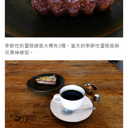
季節性的蛋糕總是大概有2種，當天的季節性蛋糕是無
花果檸檬塔。