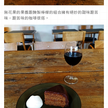
無花果的果醬跟醃製檸檬的組合擁有絕妙的甜味跟苦
味，跟苦味的咖啡很搭。