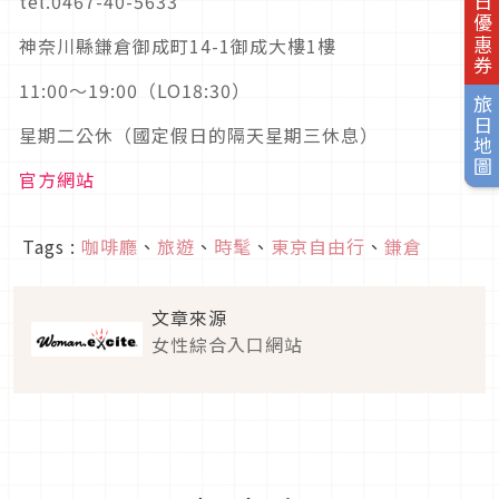
旅日優惠券
tel.0467-40-5633
神奈川縣鎌倉御成町14-1御成大樓1樓
11:00～19:00（LO18:30）
旅日地圖
星期二公休（國定假日的隔天星期三休息）
官方網站
Tags :
咖啡廳
、
旅遊
、
時髦
、
東京自由行
、
鎌倉
文章來源
女性綜合入口網站