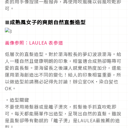
柔的用手像捏揉一般撥弄，再使用吹風機以弱風吹乾即
可。
成熟風女子的爽朗自然直髮造型
■
画像参照：LAULEA 表参道
低層次的直髮造型。對於瀏海較長的夢幻波浪瀏海。給
人一種自然且健康明朗的印象，相當適合成熟卻略帶可
愛的直長髮。瀏海留長之後讓人感覺成熟度加分，還能
運用瀏海創造出不同的變化！給人的印象相當重要，所
以做造型前請務必記得先討論！辦公室OK・染白髪也
OK。
・造型關鍵
不要使用捲髮器或是離子燙夾，剪髮後手抓直吹乾即
可。每天都能簡單作出造型，呈現出自然的直髮。雖說
是直髮卻帶有動感的「離子燙」是LAULEA最推薦的造
型！