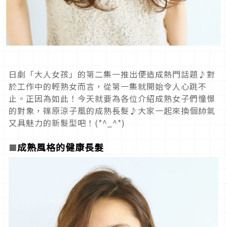
日劇「大人女孩」的第二集一推出便造成熱門話題♪對
於工作中的輕熟女而言，從第一集就開始令人心跳不
止。正因為如此！今天就要為各位介紹成熟女子們憧憬
的對象，篠原涼子風的成熟長髮♪大家一起來換個帥氣
又具魅力的新髮型吧！(*^_^*)
成熟風格的健康長髮
■