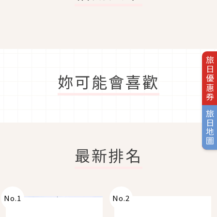
旅日優惠券
妳可能會喜歡
旅日地圖
最新排名
No.
1
No.
2