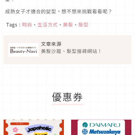
成熟女子才適合的髪型。想不想來挑戰看看呢？
Tags :
時尚
、
生活方式
、
美髮
、
髮型
文章來源
美髮沙龍、髮型搜尋網站！
優惠券