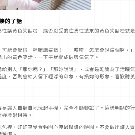
接的了話
男性講黃色笑話啦。能否忍受的住男性拋來的黃色笑話梗就
，可能會覺得「幹嘛講這個！」「哎唷ー怎麼會說這個啊。
拋出的黃色笑話，一下子就變成破壞氣氛了。
拋給別人「那你呢？」「那妳說說」，或者是乾脆為了活躍
過度，否則會給人留下輕浮的印象，有損妳的形象。喜歡聽
容易讓人自顧自地玩起手機，完全不顧聯誼了。這樣明顯的
對妳冷眼相待。
包包裡，好好享受食物開心渡過聯誼的時間。不要做出讓人
禮貌喔。