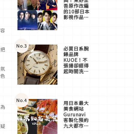
吾原作改編
的10部日本
影視作品推
薦
是容
No.
3
必買日系腕
」把
錶品牌
KUOE！不
張揚卻經得
氣氛
起時間洗鍊
黃色
的經典之作
五選
No.
4
用日本最大
行為
美食網站
Gurunavi
客製化預約
九大都市餐
質疑
廳，打造專