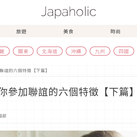
旅遊
美食
時尚
畿
關東
北海道
沖繩
九州
四國
聯誼的六個特徵【下篇】
你參加聯誼的六個特徵【下篇
編輯部