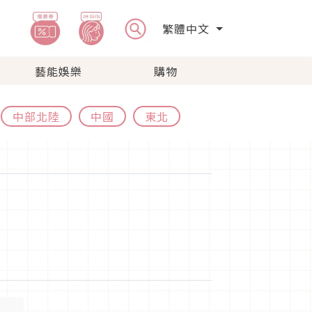
繁體中文
藝能娛樂
購物
中部北陸
中國
東北
】