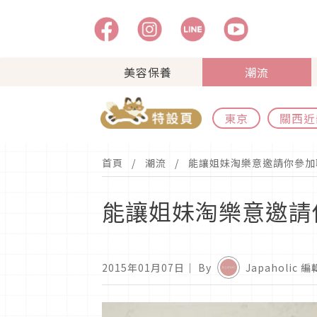
美容保養
潮流
東京
關西近
首頁
潮流
能讓姐妹淘樂意邀請你參加
能讓姐妹淘樂意邀請
2015年01月07日
｜ By
Japaholic 