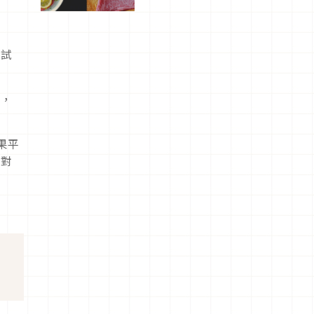
屬美食體
驗！
就試
現，
果平
紹對