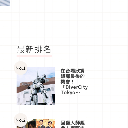
最新排名
No.
1
在台場欣賞
鋼彈最後的
機會！
「DiverCity
Tokyo
Plaza」搭
船、購物、
美食及夜
景，一次全
體驗
No.
2
回顧大師經
典！東野圭