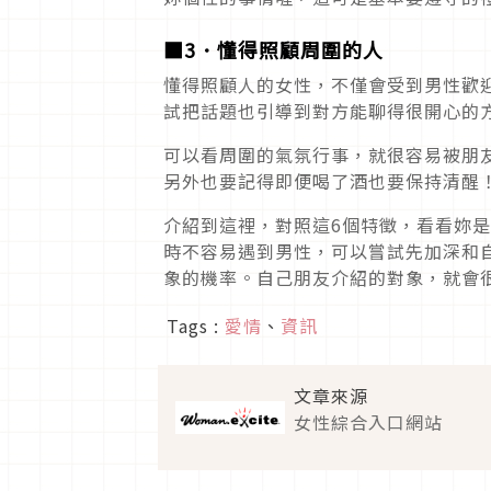
■3．懂得照顧周圍的人
懂得照顧人的女性，不僅會受到男性歡
試把話題也引導到對方能聊得很開心的
可以看周圍的氣氛行事，就很容易被朋
另外也要記得即便喝了酒也要保持清醒
介紹到這裡，對照這6個特徵，看看妳
時不容易遇到男性，可以嘗試先加深和
象的機率。自己朋友介紹的對象，就會
Tags :
愛情
、
資訊
文章來源
女性綜合入口網站