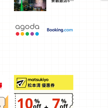
景觀飯店6
選，讓你不
用人擠人悠
閒欣賞