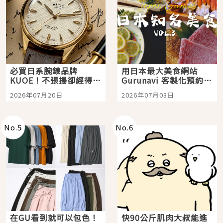
必買日系腕錶品牌
用日本最大美食網站
KUOE！不張揚卻經得起
Gurunavi 客製化預約九
時間洗鍊的經典之作五
大都市餐廳，打造專屬
2026年07月20日
2026年07月03日
選
美食體驗！
No.
5
No.
6
在GU看到就可以包色！
快90公斤肌肉大叔能進