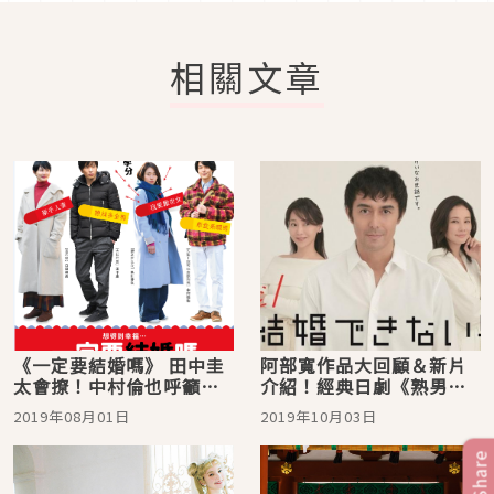
相關文章
《一定要結婚嗎》 田中圭
阿部寬作品大回顧＆新片
太會撩！中村倫也呼籲女
介紹！經典日劇《熟男不
性小心別愛上他
結婚》睽違13年回來了
2019年08月01日
2019年10月03日
Share