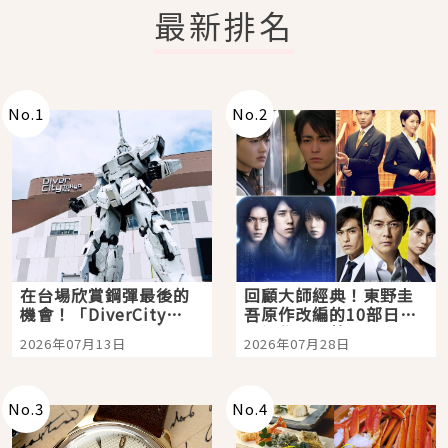
最新排名
No.
1
No.
2
在台場欣賞鋼彈最後的
回顧大師經典！東野圭
機會！「DiverCity
吾原作改編的10部日本
Tokyo Plaza」搭船、
影視作品推薦
2026年07月13日
2026年07月28日
購物、美食及夜景，一
次全體驗
No.
3
No.
4