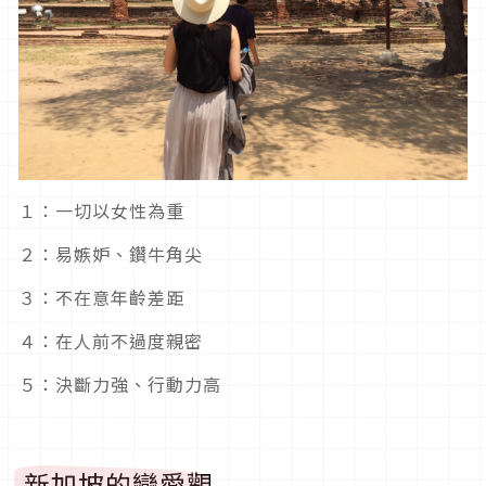
１：一切以女性為重
２：易嫉妒、鑽牛角尖
３：不在意年齡差距
４：在人前不過度親密
５：決斷力強、行動力高
新加坡的戀愛觀