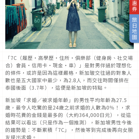
旅日地圖
「7C（履歷・高學歷・住所・俱樂部（健身房、社交場
合）會員・信用卡・現金・車）」是對男伴過於理想化
的條件，或許是因為這樣嚴格，新加玻交往過的對象人
數也是五大國家中最少，為2.8人，而交往時間僅排在
泰國後面（3.7年），這便是新加坡的特點。
新加坡「求婚／被求婚年齡」的男性平均年齡為27.5
歲，最令人吃驚的是24歲之前求婚的人數為0％！，求
婚時花費的金錢是最多的（大約364,000日元），從這
結果可以看出（只是作為一個推測），新加坡男性今後
的趨勢是：不斷累積「7C」，然後等到完成後再向女朋
友提出求婚。