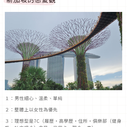
１：男性細心、溫柔、單純
２：整體上以女性為優先
３：理想型是7C（履歷・高學歷・住所・俱樂部（健身