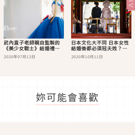
武內直子老師親自監製的
日本文化大不同 日本女性
《美少女戰士》結婚禮服
結婚後都必須冠夫姓？
美到只想要原地結婚啊！
「夫婦別姓」爭論大解析
2020年07月12日
2020年10月11日
妳可能會喜歡