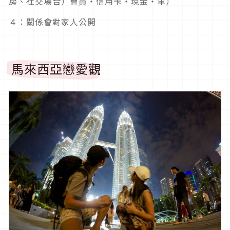
房、社交場合）會員・信用卡・現金・車）
４：關係會對家人公開
馬來西亞戀愛觀