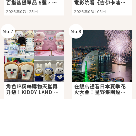
百搭基礎單品 6選，閉
電影院看《吉伊卡哇》
眼全收也不心疼
嗎？日本重金屬樂團
2026年07月25日
2026年08月03日
「打首」會長與nagano
老師一同給出了答案
No.
7
No.
8
角色IP粉絲購物天堂再
在飯店裡看日本夏季花
升級！KIDDY LAND 原
火大會！星野集團煙火
宿店吉伊卡哇迎客，新
景觀飯店6選，讓你不用
2026年07月07日
2026年07月25日
開幕 OMOKADO 店3分
人擠人悠閒欣賞
即達