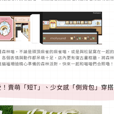
！
種森林喵，不論是頭頂麻雀的麻雀喵，或是與松鼠窩在一起
，各個表情與動作都呆萌十足，店內更有復古畫框牆，將森
進貓福珊迪精心準備的森林派對，快來一起和喵喵們合照嚕
愛！賣萌「短T」、少女感「側背包」穿搭