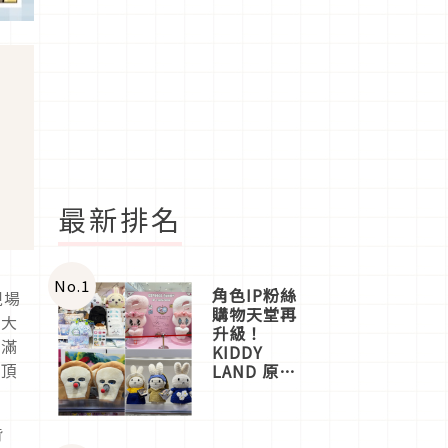
最新排名
No.
1
角色IP粉絲
現場
購物天堂再
接大
升級！
滿滿
KIDDY
頭頂
LAND 原宿
店吉伊卡哇
迎客，新開
幕
背
OMOKADO