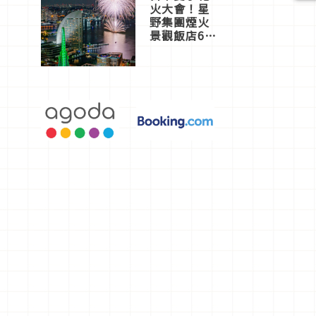
火大會！星
野集團煙火
景觀飯店6
選，讓你不
用人擠人悠
閒欣賞