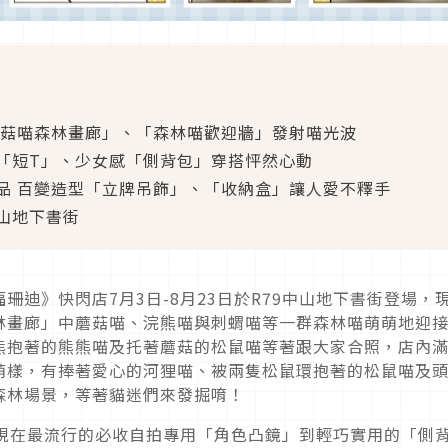
蘑菇喵森林畫廊」、「森林喵歡迎牆」發射喵光波
「短T」、少女感「側背包」穿搭怦然心動
品 百變造型「立牌吊飾」、「收納盒」讓人愛不釋手
中山地下書街
迪》快閃店7月3日-8月23日於R79中山地下書街登場，
林畫廊」中蘑菇喵、浣熊喵與刺蝟喵等一群森林喵萌萌地迎
熊抱著的熊熊喵及托著蘑菇的松鼠喵等著跟大家合照，店內
萌樣，有捧著愛心的河狸喵、被兩隻松鼠環抱著的松鼠喵及
森林場景，等著貓迷們來發掘唷！
從現在最流行的必收自拍專用「角色凸鏡」到輕巧實用的「側