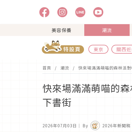
美容保養
潮流
東京
關西近
首頁
潮流
快來場滿滿萌喵的森林派對吧
快來場滿滿萌喵的森林
下書街
2026年07月03日
｜ By
2026年新聞稿