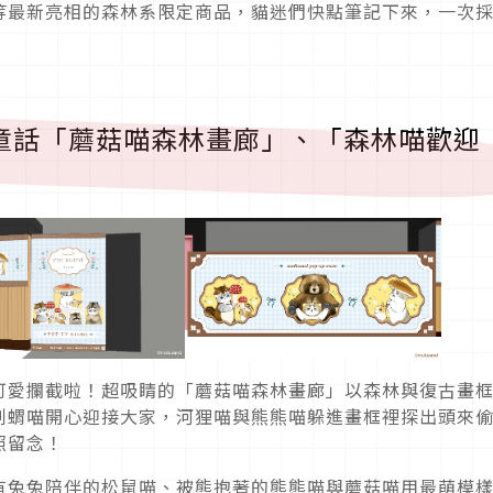
等最新亮相的森林系限定商品，貓迷們快點筆記下來，一次
童話「蘑菇喵森林畫廊」、「森林喵歡迎
可愛攔截啦！超吸睛的「蘑菇喵森林畫廊」以森林與復古畫
刺蝟喵開心迎接大家，河狸喵與熊熊喵躲進畫框裡探出頭來
照留念！
有兔兔陪伴的松鼠喵、被熊抱著的熊熊喵與蘑菇喵用最萌模