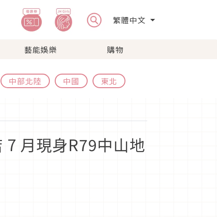
繁體中文
藝能娛樂
購物
中部北陸
中國
東北
 月現身R79中山地