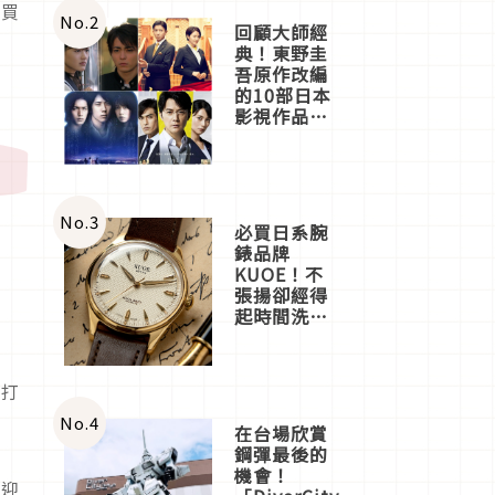
採買
店3分即達
No.
2
回顧大師經
典！東野圭
吾原作改編
的10部日本
影視作品推
薦
No.
3
必買日系腕
錶品牌
KUOE！不
張揚卻經得
起時間洗鍊
的經典之作
五選
框打
偷
No.
4
在台場欣賞
鋼彈最後的
機會！
樣迎