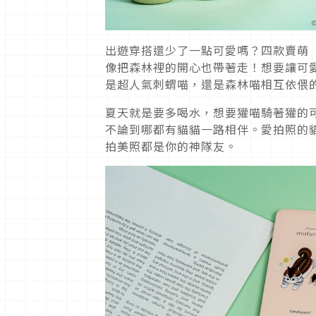
出遊穿搭還少了一點可愛嗎？四款賣萌
像把森林裡的開心也帶著走！想要讓可
是超人氣刺蝟喵，還是森林喵相互依偎
夏天就是要多喝水，想要獾喵騎著獾的
不論到哪都有貓貓一路相伴。愛拍照的
拍美照都是你的神隊友。