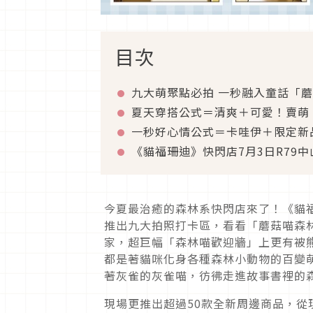
目次
九大萌聚點必拍 一秒融入童話「
夏天穿搭公式＝清爽＋可愛！賣萌
一秒好心情公式＝卡哇伊＋限定新
《貓福珊迪》快閃店7月3日R79
今夏最治癒的森林系快閃店來了！《貓福珊
推出九大拍照打卡區，看看「蘑菇喵森
家，超巨幅「森林喵歡迎牆」上更有被
都是著貓咪化身各種森林小動物的百變
著灰雀的灰雀喵，彷彿走進故事書裡的
現場更推出超過50款全新周邊商品，