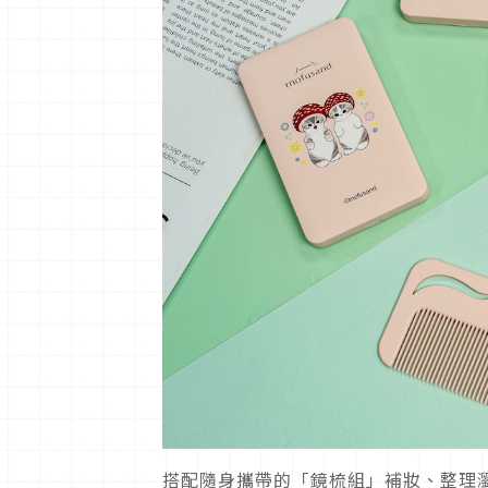
搭配隨身攜帶的「鏡梳組」補妝、整理