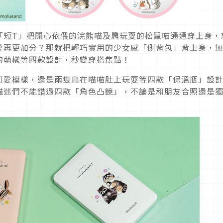
「短T」把開心依偎的浣熊喵及肩玩耍的松鼠喵通通穿上身，
愛再更加分？那就把輕巧實用的少女感「側背包」背上身，
的萌樣等四款設計，秒變穿搭焦點！
可愛模樣，還是兩隻鳥在喵喵肚上玩耍等四款「保溫瓶」設
貓迷們不能錯過四款「角色凸鏡」，不論是和朋友合照還是