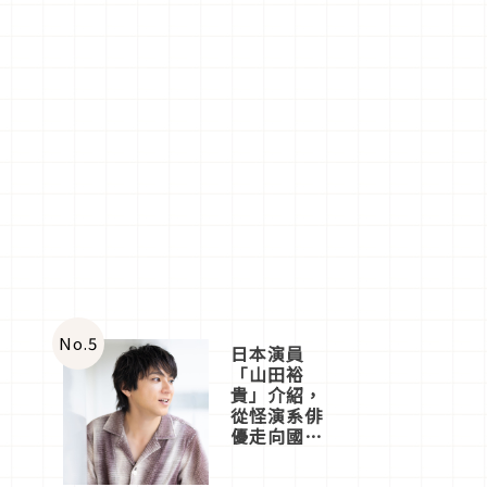
No.
5
日本演員
「山田裕
貴」介紹，
從怪演系俳
優走向國民
級日劇主角