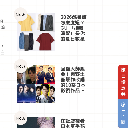
No.
6
2026酷暑該
就
怎麼度過？
無論
GU 「接觸
涼感」是你
的夏日救星
計，
獨自
No.
7
回顧大師經
旅日優惠券
典！東野圭
吾原作改編
的10部日本
影視作品推
薦
旅日地圖
No.
8
在飯店裡看
日本夏季花