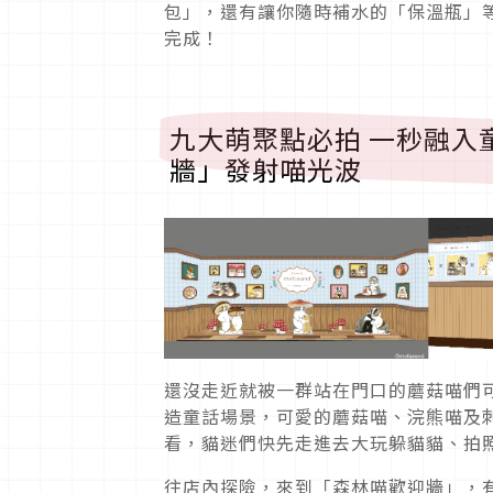
包」，還有讓你隨時補水的「保溫瓶」
完成！
九大萌聚點必拍 一秒融入
牆」發射喵光波
還沒走近就被一群站在門口的蘑菇喵們
造童話場景，可愛的蘑菇喵、浣熊喵及
看，貓迷們快先走進去大玩躲貓貓、拍
往店內探險，來到「森林喵歡迎牆」，