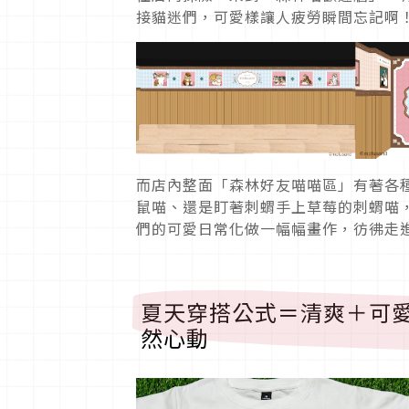
接貓迷們，可愛樣讓人疲勞瞬間忘記啊
而店內整面「森林好友喵喵區」有著各
鼠喵、還是盯著刺蝟手上草莓的刺蝟喵
們的可愛日常化做一幅幅畫作，彷彿走
夏天穿搭公式＝清爽＋可
然心動