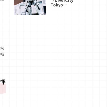
「DiverCity
Tokyo
Plaza」搭
船、購物、
美食及夜
景，一次全
體驗
的松
林喵
！
怦