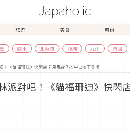
旅遊
美食
時尚
畿
關東
北海道
沖繩
九州
四國
！《貓福珊迪》快閃店 7 月現身R79中山地下書街
派對吧！《貓福珊迪》快閃店 7