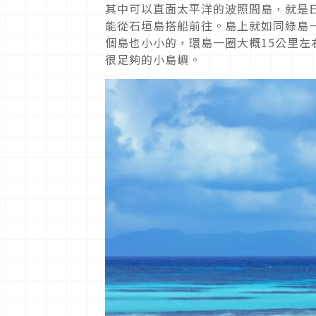
其中可以直面太平洋的波照間島，就是
能從石垣島搭船前往。島上就如同綠島
個島也小小的，環島一圈大概15公里左
很足夠的小島嶼。