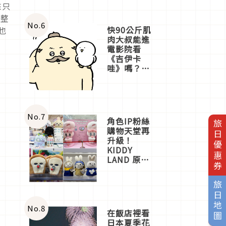
來只
。整
No.
6
快90公斤肌
也
肉大叔能進
電影院看
《吉伊卡
哇》嗎？日
本重金屬樂
團「打首」
會長與
nagano老師
一同給出了
No.
7
角色IP粉絲
旅日優惠券
答案
購物天堂再
升級！
KIDDY
LAND 原宿
店吉伊卡哇
迎客，新開
旅日地圖
幕
OMOKADO
店3分即達
No.
8
在飯店裡看
日本夏季花