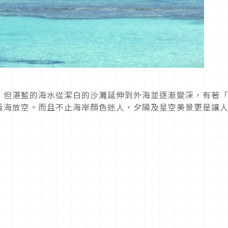
，但湛藍的海水從潔白的沙灘延伸到外海並逐漸變深，有著
看海放空。而且不止海岸顏色迷人，夕陽及星空美景更是讓