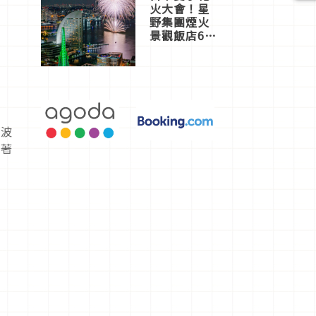
火大會！星
野集團煙火
景觀飯店6
選，讓你不
用人擠人悠
閒欣賞
「波
人著