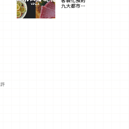
客製化預約
九大都市餐
廳，打造專
屬美食體
驗！
，許