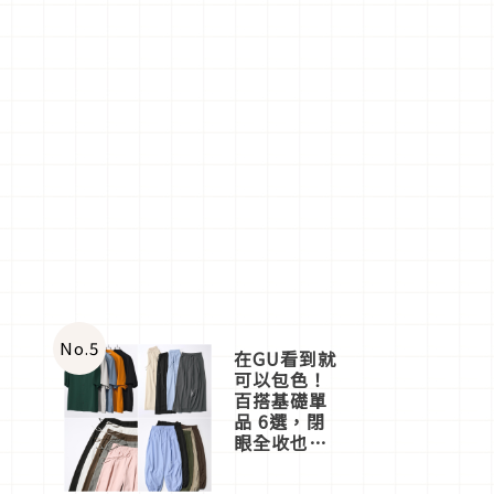
No.
5
在GU看到就
可以包色！
百搭基礎單
品 6選，閉
眼全收也不
心疼