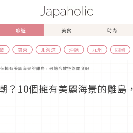
旅遊
美食
時尚
畿
關東
北海道
沖繩
九州
四國
0個擁有美麗海景的離島，最適合放空悠閒度假
潮？10個擁有美麗海景的離島