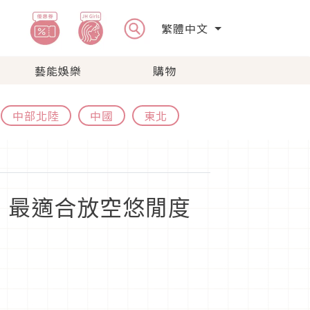
繁體中文
藝能娛樂
購物
中部北陸
中國
東北
，最適合放空悠閒度