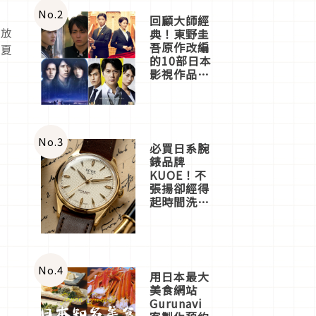
體驗
No.
2
回顧大師經
風放
典！東野圭
吾原作改編
年夏
的10部日本
影視作品推
薦
No.
3
必買日系腕
錶品牌
KUOE！不
張揚卻經得
起時間洗鍊
的經典之作
五選
No.
4
用日本最大
美食網站
Gurunavi