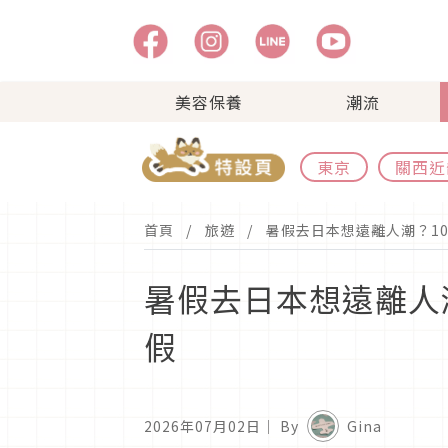
美容保養
潮流
東京
關西近
首頁
旅遊
暑假去日本想遠離人潮？1
暑假去日本想遠離人
假
2026年07月02日
｜ By
Gina