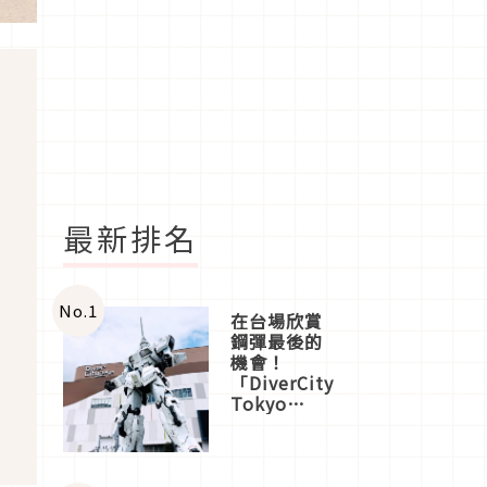
最新排名
No.
1
在台場欣賞
鋼彈最後的
機會！
「DiverCity
Tokyo
Plaza」搭
船、購物、
美食及夜
景，一次全