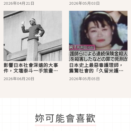
夢動畫事件」
的「固力果．森永事件」
2026年04月21日
2026年05月03日
影響日本社會深遠的大事
日本史上最惡毒護理師，
件，文壇泰斗一手策畫的
震驚社會的「久留米護理
死諫「三島事件」
師連續保險金殺人事件」
2026年06月20日
2026年05月05日
妳可能會喜歡