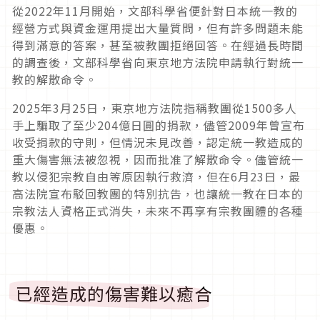
從
2022
年
11
月開始，文部科學省便針對日本統一教的
經營方式與資金運用提出大量質問，但有許多問題未能
得到滿意的答案，甚至被教團拒絕回答。在經過長時間
的調查後，文部科學省向東京地方法院申請執行對統一
教的解散命令。
2025
年
3
月
25
日，東京地方法院指稱教團從
1500
多人
手上騙取了至少
204
億日圓的捐款，儘管
2009
年曾宣布
收受捐款的守則，但情況未見改善，認定統一教造成的
重大傷害無法被忽視，因而批准了解散命令。儘管統一
教以侵犯宗教自由等原因執行救濟，但在
6
月
23
日，最
高法院宣布駁回教團的特別抗告，也讓統一教在日本的
宗教法人資格正式消失，未來不再享有宗教團體的各種
優惠。
已經造成的傷害難以癒合