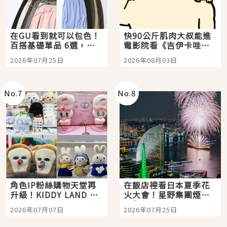
在GU看到就可以包色！
快90公斤肌肉大叔能進
百搭基礎單品 6選，閉
電影院看《吉伊卡哇》
眼全收也不心疼
嗎？日本重金屬樂團
2026年07月25日
2026年08月03日
「打首」會長與nagano
老師一同給出了答案
No.
7
No.
8
角色IP粉絲購物天堂再
在飯店裡看日本夏季花
升級！KIDDY LAND 原
火大會！星野集團煙火
宿店吉伊卡哇迎客，新
景觀飯店6選，讓你不用
2026年07月07日
2026年07月25日
開幕 OMOKADO 店3分
人擠人悠閒欣賞
即達