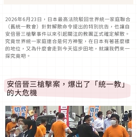
2026
年
6
月
23
日，日本最高法院駁回世界統一家庭聯合
（舊統一教會）針對解散命令提出的特別抗告，也讓自
安倍晉三槍擊事件以來引起關注的教團正式確定解散。
究竟世界統一家庭連合是何方神聖，在日本有著甚麼樣
的地位，又為什麼會走到今天這步田地，就讓我們來一
探究竟吧。
安倍晉三槍擊案，爆出了「統一教」
的大危機