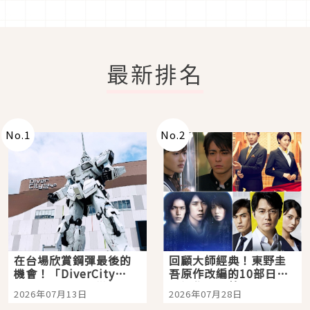
最新排名
No.
1
No.
2
在台場欣賞鋼彈最後的
回顧大師經典！東野圭
機會！「DiverCity
吾原作改編的10部日本
Tokyo Plaza」搭船、
影視作品推薦
2026年07月13日
2026年07月28日
購物、美食及夜景，一