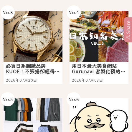
次全體驗
No.
3
No.
4
Share
必買日系腕錶品牌
用日本最大美食網站
KUOE！不張揚卻經得起
Gurunavi 客製化預約九
時間洗鍊的經典之作五
大都市餐廳，打造專屬
2026年07月20日
2026年07月03日
選
美食體驗！
No.
5
No.
6