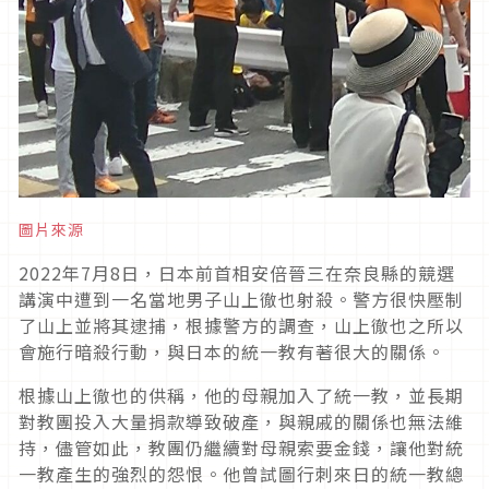
圖片來源
2022
年
7
月
8
日，日本前首相安倍晉三在奈良縣的競選
講演中遭到一名當地男子山上徹也射殺。警方很快壓制
了山上並將其逮捕，根據警方的調查，山上徹也之所以
會施行暗殺行動，與日本的統一教有著很大的關係。
根據山上徹也的供稱，他的母親加入了統一教，並長期
對教團投入大量捐款導致破產，與親戚的關係也無法維
持，儘管如此，教團仍繼續對母親索要金錢，讓他對統
一教產生的強烈的怨恨。他曾試圖行刺來日的統一教總