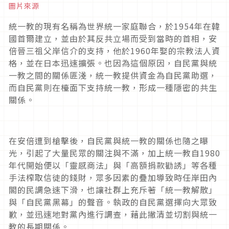
圖片來源
統一教的現有名稱為世界統一家庭聯合，於
1954
年在韓
國首爾建立，並由於其反共立場而受到當時的首相，安
倍晉三祖父岸信介的支持，他於
1960
年娶的宗教法人資
格，並在日本迅速擴張。也因為這個原因，自民黨與統
一教之間的關係匪淺，統一教提供資金為自民黨助選，
而自民黨則在檯面下支持統一教，形成一種隱密的共生
關係。
在安倍遭到槍擊後，自民黨與統一教的關係也隨之曝
光，引起了大量民眾的關注與不滿，加上統一教自
198
0
年代開始便以「靈感商法」與「高額捐款勸誘」等各種
手法榨取信徒的錢財，眾多因素的疊加導致時任岸田內
閣的民調急速下滑，也讓社群上充斥著「統一教解散」
與「自民黨黑幕」的聲音。執政的自民黨選擇向大眾致
歉，並迅速地對黨內進行調查，藉此撇清並切割與統一
教的長期關係。