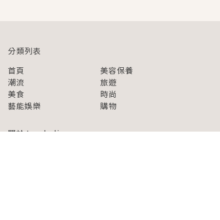
分類列表
首頁
美容保養
潮流
旅遊
美食
時尚
藝能娛樂
購物
關於Japaholic
關於我們
免責事項
寫手招募
Japaholic Girls招募
廣告、合作洽談
關鍵字列表
お問い合わせ