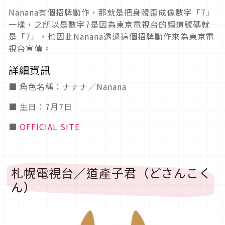
Nanana有個招牌動作，那就是把身體歪成像數字「7」
一樣，之所以是數字7是因為東京電視台的頻道號碼就
是「7」，也因此Nanana透過這個招牌動作來為東京電
視台宣傳。
詳細資訊
■ 角色名稱：ナナナ／Nanana
■ 生日：7月7日
■
OFFICIAL SITE
札幌電視台／道產子君（どさんこく
ん）