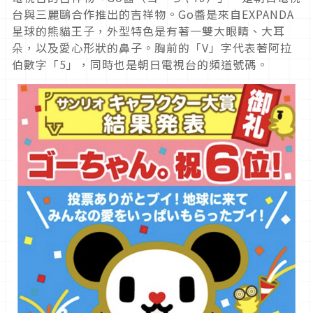
台與三麗鷗合作推出的吉祥物。Go醬是來自EXPANDA
星球的熊貓王子，外型特色是有著一雙大眼睛、大耳
朵，以及愛心形狀的鼻子。胸前的「V」字代表著阿拉
伯數字「5」，同時也是朝日電視台的頻道號碼。