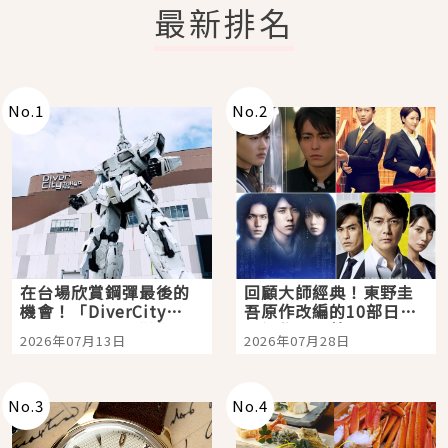
最新排名
No.
1
No.
2
在台場欣賞鋼彈最後的
回顧大師經典！東野圭
機會！「DiverCity
吾原作改編的10部日本
Tokyo Plaza」搭船、
影視作品推薦
2026年07月13日
2026年07月28日
購物、美食及夜景，一
次全體驗
No.
3
No.
4