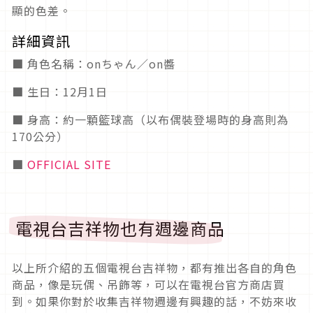
顯的色差。
詳細資訊
■ 角色名稱：onちゃん／on醬
■ 生日：12月1日
■ 身高：約一顆籃球高（以布偶裝登場時的身高則為
170公分）
■
OFFICIAL SITE
電視台吉祥物也有週邊商品
以上所介紹的五個電視台吉祥物，都有推出各自的角色
商品，像是玩偶、吊飾等，可以在電視台官方商店買
到。如果你對於收集吉祥物週邊有興趣的話，不妨來收