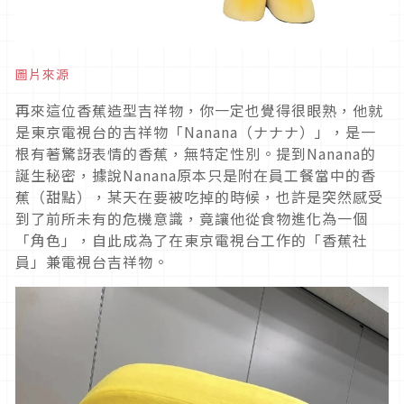
圖片來源
再來這位香蕉造型吉祥物，你一定也覺得很眼熟，他就
是東京電視台的吉祥物「Nanana（ナナナ）」，是一
根有著驚訝表情的香蕉，無特定性別。提到Nanana的
誕生秘密，據說Nanana原本只是附在員工餐當中的香
蕉（甜點），某天在要被吃掉的時候，也許是突然感受
到了前所未有的危機意識，竟讓他從食物進化為一個
「角色」，自此成為了在東京電視台工作的「香蕉社
員」兼電視台吉祥物。