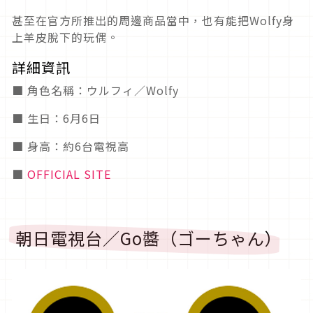
甚至在官方所推出的周邊商品當中，也有能把Wolfy身
上羊皮脫下的玩偶。
詳細資訊
■ 角色名稱：ウルフィ／Wolfy
■ 生日：6月6日
■ 身高：約6台電視高
■
OFFICIAL SITE
朝日電視台／Go醬（ゴーちゃん）