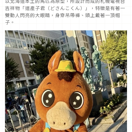
以北海道本土的馬匹為原型，所設計而成的札幌電視台
吉祥物「道產子君（どさんこくん）」，特徵是有著一
雙動人閃亮的大眼睛，身穿吊帶褲、頭上戴著一頂帽
子。