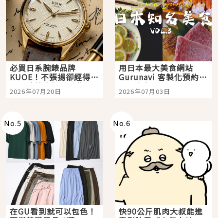
必買日系腕錶品牌
用日本最大美食網站
KUOE！不張揚卻經得起
Gurunavi 客製化預約九
時間洗鍊的經典之作五
大都市餐廳，打造專屬
2026年07月20日
2026年07月03日
選
美食體驗！
No.
5
No.
6
在GU看到就可以包色！
快90公斤肌肉大叔能進