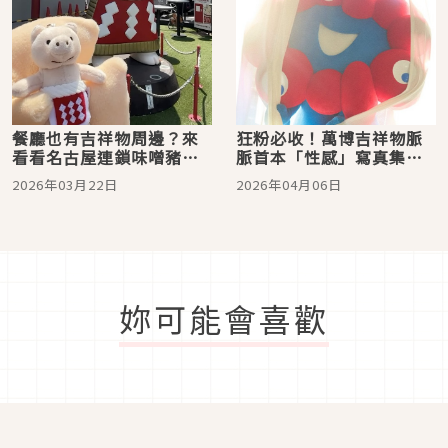
餐廳也有吉祥物周邊？來
狂粉必收！萬博吉祥物脈
看看名古屋連鎖味噌豬排
脈首本「性感」寫真集《I
店「YABATON（矢場と
myaku you.》4月13日心
2026年03月22日
2026年04月06日
ん）」推出的豬豬周邊吧
動登場
妳可能會喜歡