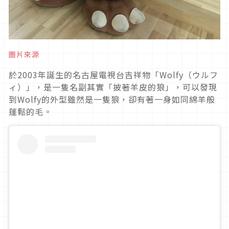
圖片來源
於2003年誕生的名古屋電視台吉祥物「Wolfy（ウルフ
ィ）」，是一隻名副其實「披著羊皮的狼」，可以發現
到Wolfy的外型雖然是一隻狼，卻有著一身如同綿羊般
蓬鬆的毛。