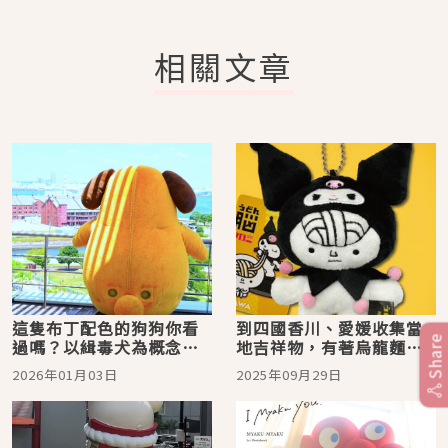
相關文章
這隻布丁配色的狗狗你看
到四國香川、愛媛收集當
Share
過嗎？以緝毒犬為概念而
地吉祥物，有著烏龍麵大
誕生的日本海關吉祥物
腦的烏龍腦、長得像蜜柑
2026年01月03日
2025年09月29日
「Custom-kun（カスタ
的狗狗Mican
ム君）」