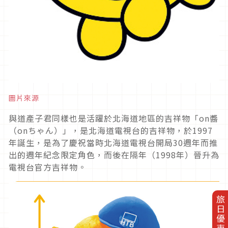
圖片來源
與道產子君同樣也是活躍於北海道地區的吉祥物「on醬
（onちゃん）」，是北海道電視台的吉祥物，於1997
年誕生，是為了慶祝當時北海道電視台開局30週年而推
出的週年紀念限定角色，而後在隔年（1998年）晉升為
電視台官方吉祥物。
旅日優惠券