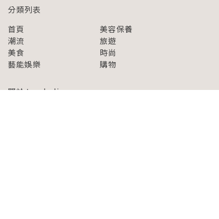
分類列表
首頁
美容保養
潮流
旅遊
美食
時尚
藝能娛樂
購物
關於Japaholic
關於我們
免責事項
寫手招募
Japaholic Girls招募
廣告、合作洽談
關鍵字列表
お問い合わせ