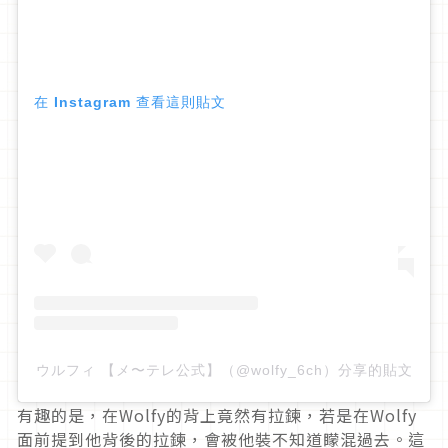
在 Instagram 查看這則貼文
ウルフィ 【メ〜テレ公式】（@wolfy_6ch）分享的貼文
有趣的是，在Wolfy的背上竟然有拉鍊，若是在Wolfy
面前提到他背後的拉鍊，會被他裝不知道矇混過去。這