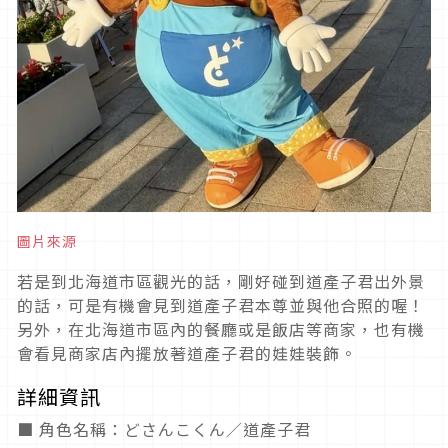
圖片來源
若是到北海道市區觀光的話，剛好碰到道產子君出外景
的話，可是有機會見到道產子君本尊並與他合照的喔！
另外，在北海道市區內的餐廳或是飯店等商家，也有機
會看見商家店內擺放著道產子君的娃娃裝飾。
詳細資訊
■ 角色名稱：どさんこくん／道產子君