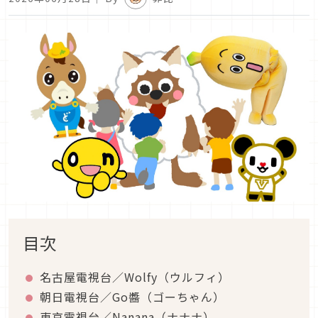
目次
名古屋電視台／Wolfy（ウルフィ）
朝日電視台／Go醬（ゴーちゃん）
東京電視台／Nanana（ナナナ）