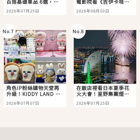
百搭基礎單品 6選，閉
電影院看《吉伊卡哇》
眼全收也不心疼
嗎？日本重金屬樂團
2026年07月25日
2026年08月03日
「打首」會長與nagano
老師一同給出了答案
No.
7
No.
8
角色IP粉絲購物天堂再
在飯店裡看日本夏季花
升級！KIDDY LAND 原
火大會！星野集團煙火
宿店吉伊卡哇迎客，新
景觀飯店6選，讓你不用
2026年07月07日
2026年07月25日
開幕 OMOKADO 店3分
人擠人悠閒欣賞
即達