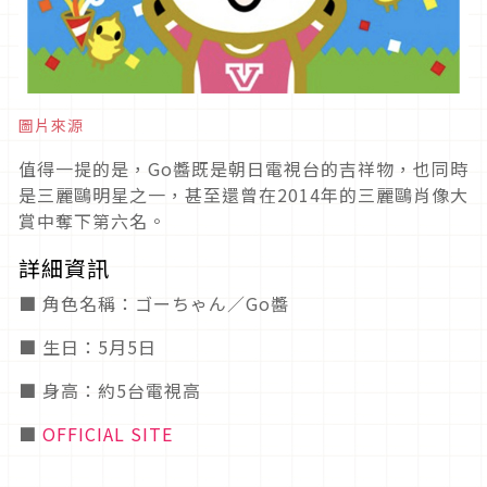
圖片來源
值得一提的是，Go醬既是朝日電視台的吉祥物，也同時
是三麗鷗明星之一，甚至還曾在2014年的三麗鷗肖像大
賞中奪下第六名。
詳細資訊
■ 角色名稱：ゴーちゃん／Go醬
■ 生日：5月5日
■ 身高：約5台電視高
■
OFFICIAL SITE