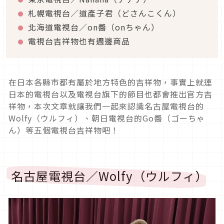
札幌電視台／道產子君（どさんこくん）
北海道電視台／on醬（onちゃん）
電視台吉祥物也有週邊商品
在日本各縣市都有屬於地方特色的吉祥物，事實上就連
日本的電視台以及電視台旗下的節目也都會推出官方吉
祥物，本次文章就讓我們一起來認識名古屋電視台的
Wolfy（ウルフィ）、朝日電視台的Go醬（ゴーちゃ
ん）等五個電視台吉祥物吧！
名古屋電視台／Wolfy（ウルフィ）