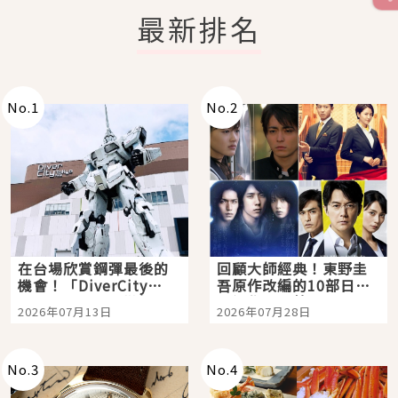
最新排名
No.
1
No.
2
在台場欣賞鋼彈最後的
回顧大師經典！東野圭
機會！「DiverCity
吾原作改編的10部日本
Tokyo Plaza」搭船、
影視作品推薦
2026年07月13日
2026年07月28日
購物、美食及夜景，一
次全體驗
No.
3
No.
4