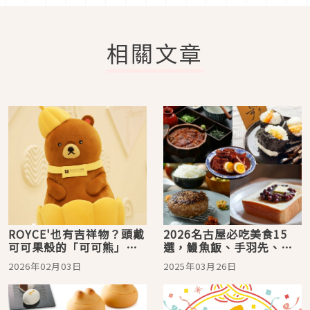
相關文章
ROYCE'也有吉祥物？頭戴
2026名古屋必吃美食15
可可果殼的「可可熊」，
選，鰻魚飯、手羽先、味
只在ROYCE'CACAO＆
噌豬排，帶你品味名古屋
2026年02月03日
2025年03月26日
CHOCOLATE TOWN出沒
代表美食