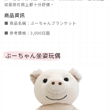
或是掛在肩上都十分舒適。
商品資訊
■ 商品名稱：ぶーちゃんブランケット
■ 參考價格：3,000日圓
ぶーちゃん坐姿玩偶