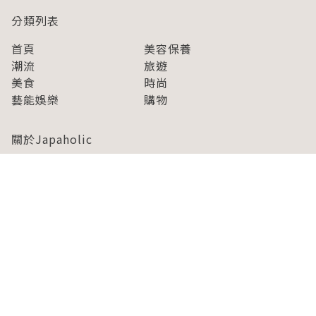
分類列表
首頁
美容保養
潮流
旅遊
美食
時尚
藝能娛樂
購物
關於Japaholic
關於我們
免責事項
寫手招募
Japaholic Girls招募
廣告、合作洽談
關鍵字列表
お問い合わせ