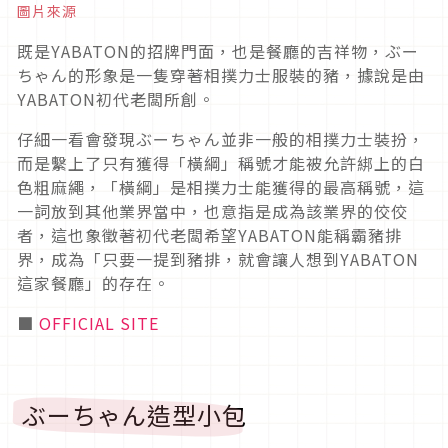
圖片來源
既是YABATON的招牌門面，也是餐廳的吉祥物，ぶー
ちゃん的形象是一隻穿著相撲力士服裝的豬，據說是由
YABATON初代老闆所創。
仔細一看會發現ぶーちゃん並非一般的相撲力士裝扮，
而是繫上了只有獲得「橫綱」稱號才能被允許綁上的白
色粗麻繩，「橫綱」是相撲力士能獲得的最高稱號，這
一詞放到其他業界當中，也意指是成為該業界的佼佼
者，這也象徵著初代老闆希望YABATON能稱霸豬排
界，成為「只要一提到豬排，就會讓人想到YABATON
這家餐廳」的存在。
■
OFFICIAL SITE
ぶーちゃん造型小包