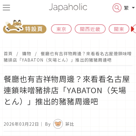
繁
東京
關西近畿
關東
首頁
購物
餐廳也有吉祥物周邊？來看看名古屋連鎖味噌
豬排店「YABATON（矢場とん）」推出的豬豬周邊吧
餐廳也有吉祥物周邊？來看看名古屋
連鎖味噌豬排店「YABATON（矢場
とん）」推出的豬豬周邊吧
2026年03月22日
｜ By
菲比