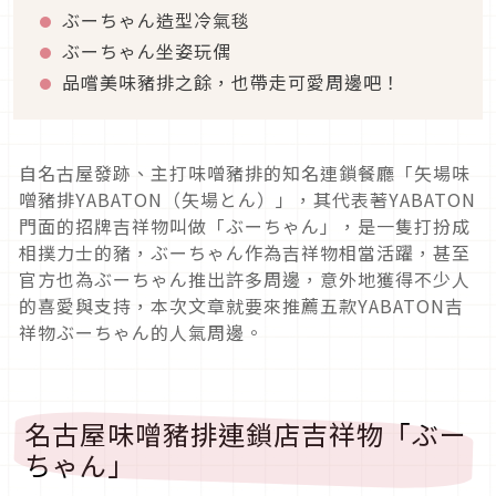
ぶーちゃん造型冷氣毯
ぶーちゃん坐姿玩偶
品嚐美味豬排之餘，也帶走可愛周邊吧！
自名古屋發跡、主打味噌豬排的知名連鎖餐廳「矢場味
噌豬排YABATON（矢場とん）」，其代表著YABATON
門面的招牌吉祥物叫做「ぶーちゃん」，是一隻打扮成
相撲力士的豬，ぶーちゃん作為吉祥物相當活躍，甚至
官方也為ぶーちゃん推出許多周邊，意外地獲得不少人
的喜愛與支持，本次文章就要來推薦五款YABATON吉
祥物ぶーちゃん的人氣周邊。
名古屋味噌豬排連鎖店吉祥物「ぶー
ちゃん」