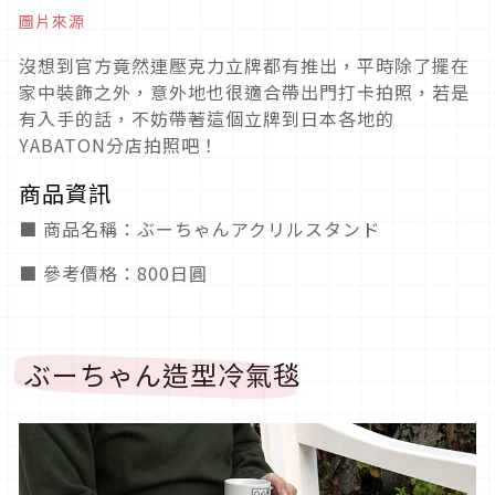
圖片來源
沒想到官方竟然連壓克力立牌都有推出，平時除了擺在
家中裝飾之外，意外地也很適合帶出門打卡拍照，若是
有入手的話，不妨帶著這個立牌到日本各地的
YABATON分店拍照吧！
商品資訊
■ 商品名稱：ぶーちゃんアクリルスタンド
■ 參考價格：800日圓
ぶーちゃん造型冷氣毯