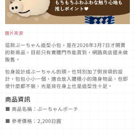
圖片來源
這款ぶーちゃん造型小包，是在2026年3月7日才開賣
的新商品，目前只有實體門市能買到，網路商店還未做
販售。
包身設計成ぶーちゃん的頭，也特別加了側背袋的設
計，包包小小一個，適合放入體積小的隨身物品，但即
使什麼都不裝，光是背在身上也是造型性十足。
商品資訊
■ 商品名稱：ぶーちゃんポーチ
■ 參考價格：2,200日圓