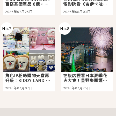
百搭基礎單品 6選，閉
電影院看《吉伊卡哇》
眼全收也不心疼
嗎？日本重金屬樂團
2026年07月25日
2026年08月03日
「打首」會長與nagano
老師一同給出了答案
No.
7
No.
8
角色IP粉絲購物天堂再
在飯店裡看日本夏季花
升級！KIDDY LAND 原
火大會！星野集團煙火
宿店吉伊卡哇迎客，新
景觀飯店6選，讓你不用
2026年07月07日
2026年07月25日
開幕 OMOKADO 店3分
人擠人悠閒欣賞
即達