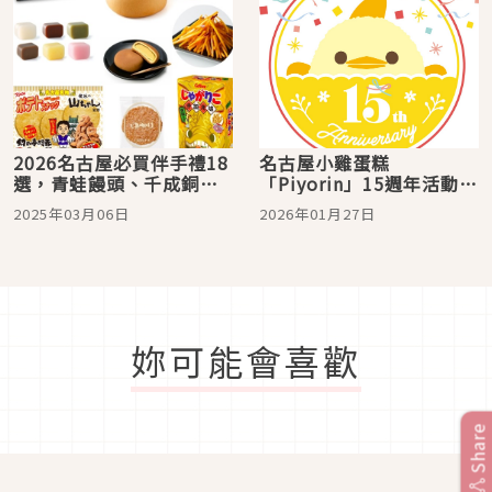
2026名古屋必買伴手禮18
名古屋小雞蛋糕
選，青蛙饅頭、千成銅鑼
「Piyorin」15週年活動滿
燒、外郎餅等名古屋特色
滿！三隻小雞萌登
2025年03月06日
2026年01月27日
點心，看這篇準沒錯
「TOICA」卡面，武將造
型與巨大小雞也超吸睛
妳可能會喜歡
Share