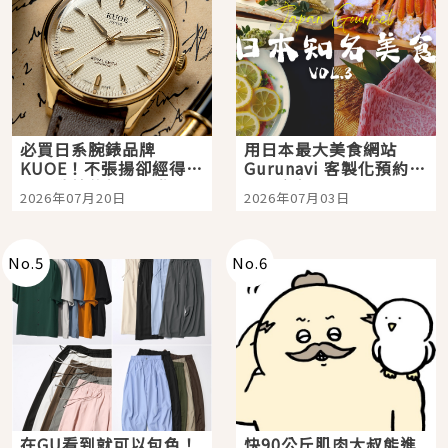
必買日系腕錶品牌
用日本最大美食網站
KUOE！不張揚卻經得起
Gurunavi 客製化預約九
時間洗鍊的經典之作五
大都市餐廳，打造專屬
2026年07月20日
2026年07月03日
選
美食體驗！
No.
5
No.
6
在GU看到就可以包色！
快90公斤肌肉大叔能進