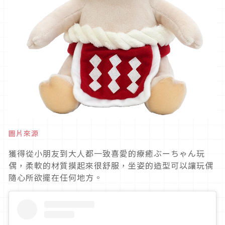
圖片來源
獲得從小朋友到大人都一致喜愛的療癒ぶーちゃん玩
偶，柔軟的材質摸起來很舒服，坐姿的造型可以讓玩偶
隨心所欲擺在任何地方。