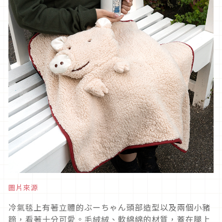
圖片來源
冷氣毯上有著立體的ぶーちゃん頭部造型以及兩個小豬
蹄，看著十分可愛。毛絨絨、軟綿綿的材質，蓋在腿上