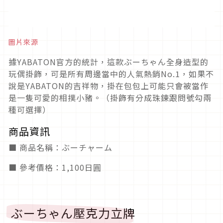
圖片來源
據YABATON官方的統計，這款ぶーちゃん全身造型的
玩偶掛飾，可是所有周邊當中的人氣熱銷No.1，如果不
說是YABATON的吉祥物，掛在包包上可能只會被當作
是一隻可愛的相撲小豬。（掛飾有分成珠鍊跟問號勾兩
種可選擇）
商品資訊
■ 商品名稱：ぶーチャーム
■ 參考價格：1,100日圓
ぶーちゃん壓克力立牌