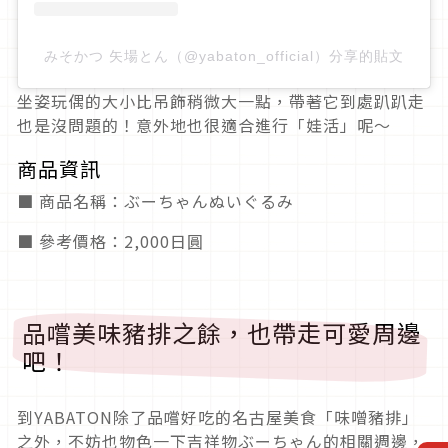
みそかつ 矢場とん（@yabaton_official）分享的貼文
坐姿玩偶的大小比吊飾稍微大一點，帶著它到處趴趴走
也是沒問題的！意外地也很適合進行「娃活」呢～
商品資訊
■ 商品名稱：ぶーちゃんぬいぐるみ
■ 參考價格：2,000日圓
品嚐美味豬排之餘，也帶走可愛周邊
吧！
到YABATON除了品嚐好吃的名古屋美食「味噌豬排」
之外，不妨也物色一下吉祥物ぶーちゃん的相關週邊，