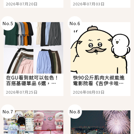
時間洗鍊的經典之作五
大都市餐廳，打造專屬
2026年07月20日
2026年07月03日
選
美食體驗！
No.
5
No.
6
在GU看到就可以包色！
快90公斤肌肉大叔能進
百搭基礎單品 6選，閉
電影院看《吉伊卡哇》
眼全收也不心疼
嗎？日本重金屬樂團
2026年07月25日
2026年08月03日
「打首」會長與nagano
老師一同給出了答案
No.
7
No.
8