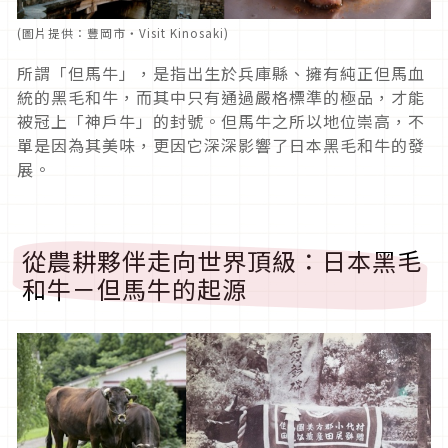
(圖片提供：豐岡市・Visit Kinosaki)
所謂「但馬牛」，是指出生於兵庫縣、擁有純正但馬血
統的黑毛和牛，而其中只有通過嚴格標準的極品，才能
被冠上「神戶牛」的封號。但馬牛之所以地位崇高，不
單是因為其美味，更因它深深影響了日本黑毛和牛的發
展。
從農耕夥伴走向世界頂級：日本黑毛
和牛－但馬牛的起源