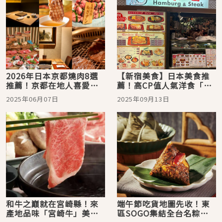
2026年日本京都燒肉8選
【新宿美食】日本美食推
推薦！京都在地人喜愛的
薦！高CP值人氣洋食「バ
和牛美味
ンビ Hamburg &
2025年06月07日
2025年09月13日
Steak」必吃和牛漢堡排
和牛之巔就在宮崎縣！來
端午節吃貨地圖先收！東
產地品味「宮崎牛」美食
區SOGO集結全台名粽＋