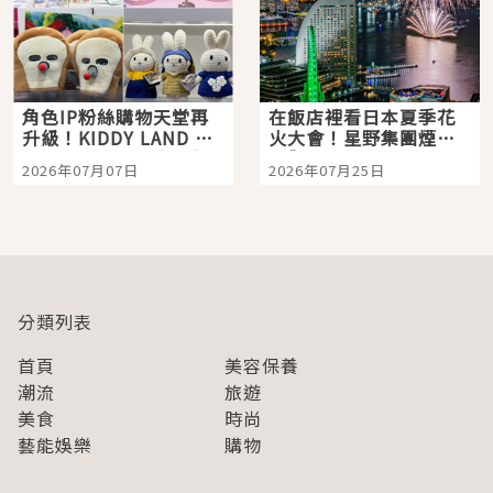
角色IP粉絲購物天堂再
在飯店裡看日本夏季花
升級！KIDDY LAND 原
火大會！星野集團煙火
宿店吉伊卡哇迎客，新
景觀飯店6選，讓你不用
2026年07月07日
2026年07月25日
開幕 OMOKADO 店3分
人擠人悠閒欣賞
即達
分類列表
首頁
美容保養
潮流
旅遊
美食
時尚
藝能娛樂
購物