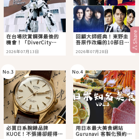
Share
在台場欣賞鋼彈最後的
回顧大師經典！東野圭
機會！「DiverCity
吾原作改編的10部日本
Tokyo Plaza」搭船、
影視作品推薦
2026年07月13日
2026年07月28日
購物、美食及夜景，一
次全體驗
No.
3
No.
4
必買日系腕錶品牌
用日本最大美食網站
KUOE！不張揚卻經得起
Gurunavi 客製化預約九