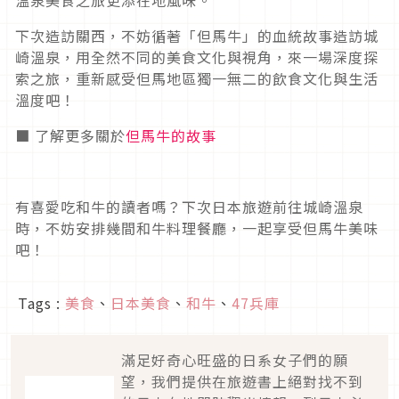
溫泉美食之旅更添在地風味。
下次造訪關西，不妨循著「但馬牛」的血統故事造訪城
崎溫泉，用全然不同的美食文化與視角，來一場深度探
索之旅，重新感受但馬地區獨一無二的飲食文化與生活
溫度吧！
■ 了解更多關於
但馬牛的故事
有喜愛吃和牛的讀者嗎？下次日本旅遊前往城崎溫泉
時，不妨安排幾間和牛料理餐廳，一起享受但馬牛美味
吧！
Tags :
美食
、
日本美食
、
和牛
、
47兵庫
滿足好奇心旺盛的日系女子們的願
望，我們提供在旅遊書上絕對找不到