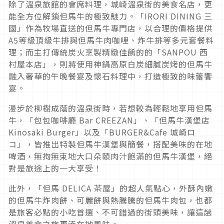
除了溫泉旅館的會席料理，城崎溫泉街的美食名店，更
能全方位解鎖但馬牛的極致魅力。「IRORI DINING 三
國」作為牧場直送的但馬牛專門店，以合理的價格提供
A5等級頂級牛排與但馬牛肉咖哩、炸牛排等多元套餐料
理；而主打傳統炭火烹製精緻佳餚的的「SANPOU 西
村屋本店」，則將使用神鍋高原白炭細膩炭烤的但馬牛
融入奢華的午晚餐宴及懷石料理中，打造極致的味蕾饗
宴。
漫步於柳樹成蔭的溫泉街時，若想較為輕鬆地享用但馬
牛，「包包咖啡廳 Bar CREEZAN」、「但馬牛漢堡店
Kinosaki Burger」以及「BURGER&Cafe 城崎ロ
コ」，皆推出特製但馬牛漢堡與簡餐，搭配美味的在地
啤酒，無拘無束地大口朵頤肉汁飽滿的但馬牛漢堡，絕
對是旅途上的一大享受！
此外，「但馬 DELICA 茶屋」的超人氣點心，外酥內嫩
的但馬牛炸肉餅、可麗餅與熱騰騰的但馬牛肉包，也都
是旅客必點的小吃首選、不可錯過的街頭美味，讓這趟