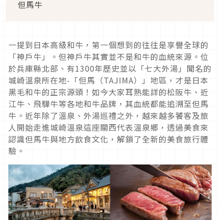
但馬牛
一提到日本高級和牛，第一個想到的往往是享譽全球的
「神戶牛」。但神戶牛其實並不是和牛的血統來源。位
於兵庫縣北部、有1300年歷史並以「七大外湯」聞名的
城崎溫泉所在地-「但馬（TAJIMA）」地區，才是日本
黑毛和牛的正宗源頭！如今大家耳熟能詳的松阪牛、近
江牛、飛驒牛等各地和牛品牌，其血統都能追溯至但馬
牛。近年除了溫泉、外湯巡禮之外，越來越多饕客及旅
人開始走進城崎溫泉這座關西代表溫泉鄉，透過美食來
認識但馬牛與地方飲食文化，解鎖了全新的美食旅行體
驗。