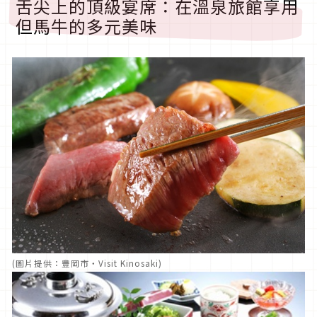
舌尖上的頂級宴席：在溫泉旅館享用
但馬牛的多元美味
(圖片提供：豐岡市・Visit Kinosaki)