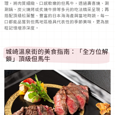
理，將肉質細緻、口感軟嫩的但馬牛，透過壽喜燒、涮
涮鍋、炭火燒烤或炙燒牛排等多元的吃法精采呈現；再
搭配頂級松葉蟹、豐富的日本海海產與當地時蔬，每一
口都能品嘗到但馬地區極具代表性的季節美味，更為旅
程記憶增添深度。
城崎溫泉街的美食指南：「全方位解
鎖」頂級但馬牛