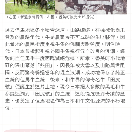
（左圖：新温泉町提供，右圖：香美町観光ナビ提供）
過去但馬地區冬季積雪深厚、山路崎嶇，在機械化尚未
普及的農耕年代，牛是農家最不可或缺的生財夥伴，因
此當地的農民極度重視牛隻的溫馴與耐勞度。明治時
代，日本曾掀起引進外國牛隻進行混血改良的浪潮，導
致純血但馬牛一度面臨滅絕危機。所幸，香美町小代地
區的深山聚落「熱田」，因長年被大雪以及山路與世阻
隔，反而驚奇躲過當年的混血浪潮，成功地保存了純正
血統的但馬牛血統。後來，和牛界的傳奇名牛「田尻
號」便誕生於這片土地，現今日本絕大多數的黑毛和牛
都能追溯到「田尻號」的血統。這段從危機到奇蹟的歷
史，也奠定了但馬地區作為日本和牛文化源流的不朽地
位。