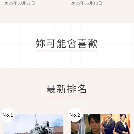
餐廳精選，將好運與美味
日本百年甜點 海鮮粽、
2026年03月31日
2026年05月12日
通通帶回家
和牛壽司全都有
妳可能會喜歡
最新排名
No.
1
No.
2