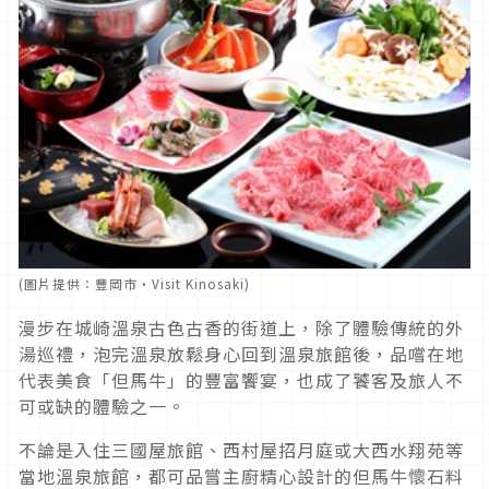
(圖片提供：豐岡市・Visit Kinosaki)
漫步在城崎溫泉古色古香的街道上，除了體驗傳統的外
湯巡禮，泡完溫泉放鬆身心回到溫泉旅館後，品嚐在地
代表美食「但馬牛」的豐富饗宴，也成了饕客及旅人不
可或缺的體驗之一。
不論是入住三國屋旅館、西村屋招月庭或大西水翔苑等
當地溫泉旅館，都可品嘗主廚精心設計的但馬牛懷石料