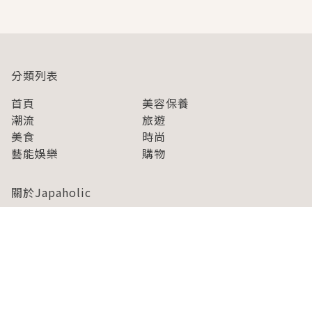
分類列表
首頁
美容保養
潮流
旅遊
美食
時尚
藝能娛樂
購物
關於Japaholic
關於我們
免責事項
寫手招募
Japaholic Girls招募
廣告、合作洽談
關鍵字列表
お問い合わせ