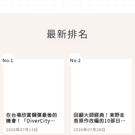
最新排名
No.
1
No.
2
在台場欣賞鋼彈最後的
回顧大師經典！東野圭
機會！「DiverCity
吾原作改編的10部日本
Tokyo Plaza」搭船、
影視作品推薦
2026年07月13日
2026年07月28日
購物、美食及夜景，一