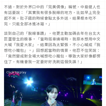
不過，對於外界口中的「完美偶像」稱號，中島健人也
有話要說：「其實我有很多脫線的地方，比如早上完全
起不來，肚子餓的時候會點太多外送，結果根本吃不
完，只能全部冰進冰箱。」
談到自己的「脫線事蹟」，他更主動加碼去年在台北大
巨蛋發生的糗事。「當時搭車繞場時，我原本想用中文
大喊『我愛大家』，結果因為太緊張，不小心喊成『我
想吃小籠包』。」回想起當時的情景，他忍不住笑說：
「竟然變成對全場大喊想吃小籠包，導致大家好像都愣
住了，有機會我一定要好好洗刷這個失誤！」
Click to play