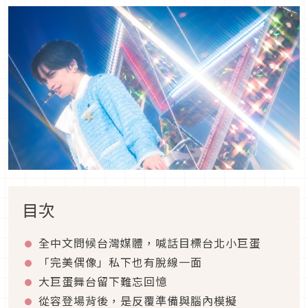
目次
全中文問候台灣媒體，喊話目標台北小巨蛋
「完美偶像」私下也有脫線一面
大巨蛋舞台留下難忘回憶
從容登場背後，是反覆準備與腦內模擬