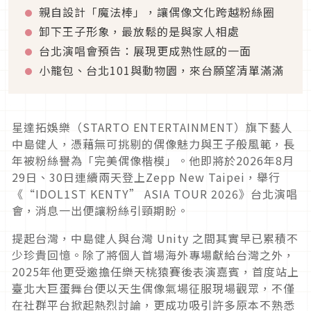
親自設計「魔法棒」，讓偶像文化跨越粉絲圈
卸下王子形象，最放鬆的是與家人相處
台北演唱會預告：展現更成熟性感的一面
小籠包、台北101與動物園，來台願望清單滿滿
星達拓娛樂（STARTO ENTERTAINMENT）旗下藝人
中島健人，憑藉無可挑剔的偶像魅力與王子般風範，長
年被粉絲譽為「完美偶像楷模」。他即將於2026年8月
29日、30日連續兩天登上Zepp New Taipei，舉行
《“IDOL1ST KENTY” ASIA TOUR 2026》台北演唱
會，消息一出便讓粉絲引頸期盼。
提起台灣，中島健人與台灣 Unity 之間其實早已累積不
少珍貴回憶。除了將個人首場海外專場獻給台灣之外，
2025年他更受邀擔任樂天桃猿賽後表演嘉賓，首度站上
臺北大巨蛋舞台便以天生偶像氣場征服現場觀眾，不僅
在社群平台掀起熱烈討論，更成功吸引許多原本不熟悉