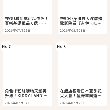
在GU看到就可以包色！
快90公斤肌肉大叔能進
百搭基礎單品 6選，閉
電影院看《吉伊卡哇》
眼全收也不心疼
嗎？日本重金屬樂團
2026年07月25日
2026年08月03日
「打首」會長與nagano
老師一同給出了答案
No.
7
No.
8
角色IP粉絲購物天堂再
在飯店裡看日本夏季花
升級！KIDDY LAND 原
火大會！星野集團煙火
宿店吉伊卡哇迎客，新
景觀飯店6選，讓你不用
2026年07月07日
2026年07月25日
開幕 OMOKADO 店3分
人擠人悠閒欣賞
即達