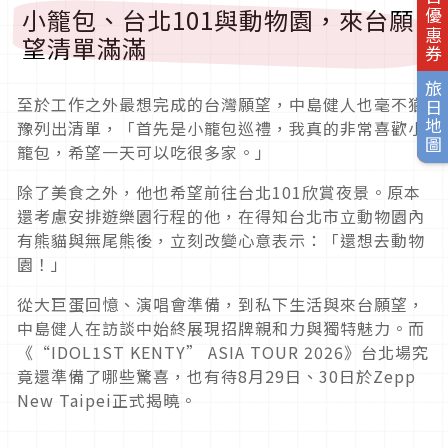
旅日優惠券
小籠包、台北101與動物園，來台願
望清單滿滿
旅日地圖
至於工作之外最想完成的台灣願望，中島健人也毫不猶
豫列出清單，「首先是小籠包巡禮，我真的非常喜歡小
籠包，希望一天可以吃很多家。」
除了美食之外，他也希望前往台北101欣賞夜景。原本
還考慮安排遊樂園行程的他，在得知台北市立動物園內
有熊貓與無尾熊後，立刻改變心意表示：「還想去動物
園！」
從大巨蛋回憶、演唱會準備，到私下生活與來台願望，
中島健人在訪談中始終展現招牌親和力與獨特魅力。而
《“IDOL1ST KENTY” ASIA TOUR 2026》台北場究
竟還準備了哪些驚喜，也有待8月29日、30日於Zepp
New Taipei正式揭曉。