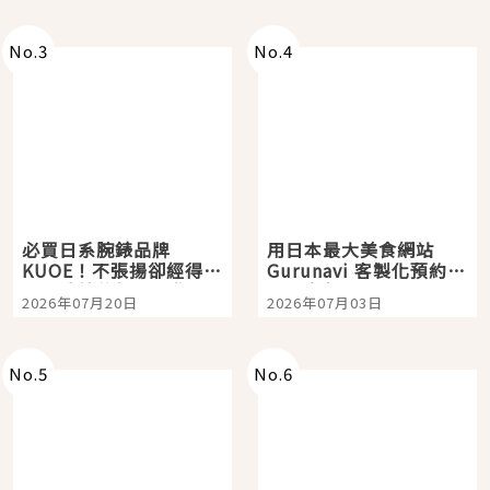
次全體驗
No.
3
No.
4
必買日系腕錶品牌
用日本最大美食網站
KUOE！不張揚卻經得起
Gurunavi 客製化預約九
時間洗鍊的經典之作五
大都市餐廳，打造專屬
2026年07月20日
2026年07月03日
選
美食體驗！
No.
5
No.
6