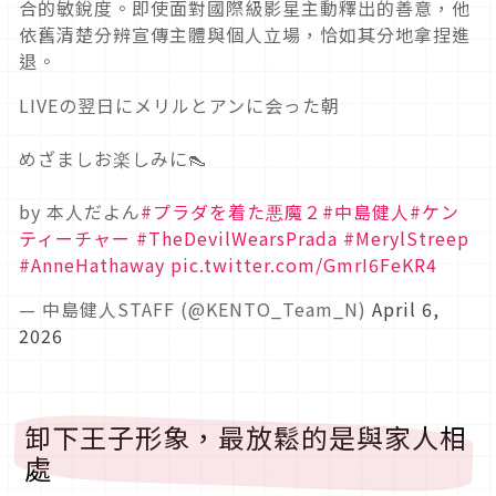
合的敏銳度。即使面對國際級影星主動釋出的善意，他
依舊清楚分辨宣傳主體與個人立場，恰如其分地拿捏進
退。
LIVEの翌日にメリルとアンに会った朝
めざましお楽しみに👠
by 本人だよん
#プラダを着た悪魔２
#中島健人
#ケン
ティーチャー
#TheDevilWearsPrada
#MerylStreep
#AnneHathaway
pic.twitter.com/GmrI6FeKR4
— 中島健人STAFF (@KENTO_Team_N)
April 6,
2026
卸下王子形象，最放鬆的是與家人相
處