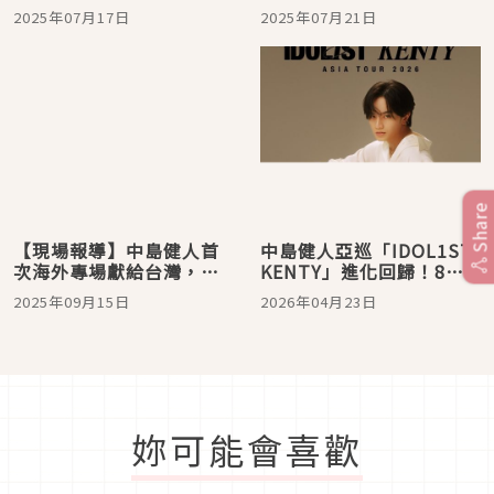
外專場演唱會就在這！
月來台吃到變胖，與
2025年07月17日
2025年07月21日
Tatsuya Kitani交情好到
Ayase都忌妒？
Share
【現場報導】中島健人首
中島健人亞巡「IDOL1ST
次海外專場獻給台灣，脫
KENTY」進化回歸！8月
衣撩人中文歌曲樣樣來，
台北場打頭陣連唱兩場
2025年09月15日
2026年04月23日
並與歌迷相約小巨蛋見！
妳可能會喜歡