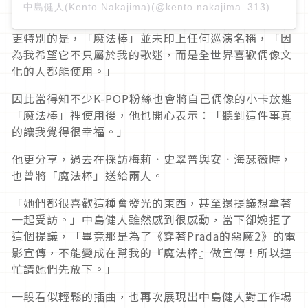
中島健人(Kento Nakajima)(@kento.nakajima_313)がシェアした投稿
更特別的是，「魔法棒」並未印上任何巡演名稱，「因
為我希望它不只屬於我的歌迷，而是全世界喜歡偶像文
化的人都能使用。」
因此當得知不少K-POP粉絲也會將自己偶像的小卡放進
「魔法棒」裡使用後，他也開心表示：「聽到這件事真
的讓我覺得很幸福。」
他更分享，過去在採訪梅莉．史翠普與安．海瑟薇時，
也曾將「魔法棒」送給兩人。
「她們都很喜歡這種會發光的東西，甚至還提議想拿著
一起受訪。」中島健人雖然感到很感動，當下卻婉拒了
這個提議，「畢竟那是為了《穿著Prada的惡魔2》的電
影宣傳，不能變成在幫我的『魔法棒』做宣傳！所以連
忙請她們先放下。」
一段看似輕鬆的插曲，也再次展現出中島健人對工作場