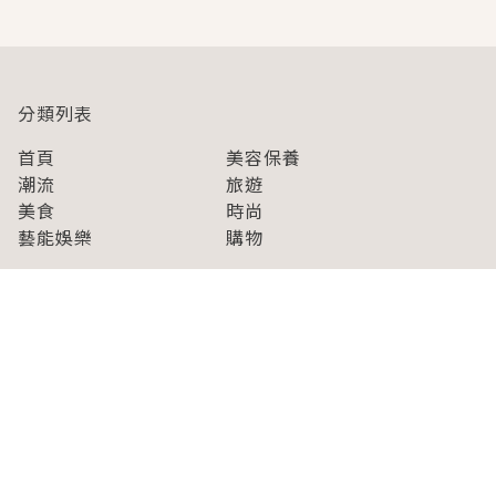
分類列表
首頁
美容保養
潮流
旅遊
美食
時尚
藝能娛樂
購物
關於Japaholic
關於我們
免責事項
寫手招募
Japaholic Girls招募
廣告、合作洽談
關鍵字列表
お問い合わせ