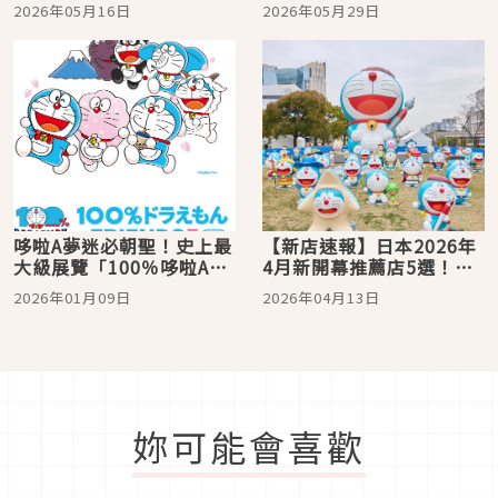
奈病逝，新一、園子配音
臨，5月29日起盛大登場！
2026年05月16日
2026年05月29日
員發文悼念
北中南三地同步展開
哆啦A夢迷必朝聖！史上最
【新店速報】日本2026年
大級展覽「100％哆啦A夢
4月新開幕推薦店5選！
＆朋友們」日本首度登場
「100％哆啦A夢＆
2026年01月09日
2026年04月13日
FRIENDS in 東京」必須
朝聖
妳可能會喜歡