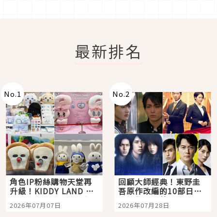
最新排名
No.
1
No.
2
角色IP粉絲購物天堂再
回顧大師經典！東野圭
升級！KIDDY LAND 原
吾原作改編的10部日本
宿店吉伊卡哇迎客，新
影視作品推薦
2026年07月07日
2026年07月28日
開幕 OMOKADO 店3分