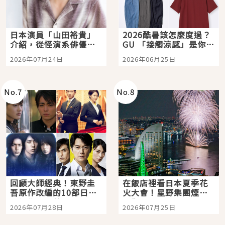
日本演員「山田裕貴」
2026酷暑該怎麼度過？
介紹，從怪演系俳優走
GU 「接觸涼感」是你的
向國民級日劇主角
夏日救星
2026年07月24日
2026年06月25日
No.
7
No.
8
回顧大師經典！東野圭
在飯店裡看日本夏季花
吾原作改編的10部日本
火大會！星野集團煙火
影視作品推薦
景觀飯店6選，讓你不用
2026年07月28日
2026年07月25日
人擠人悠閒欣賞