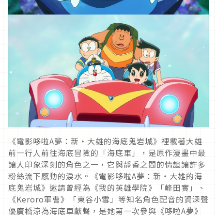
《電影哆啦A夢：新‧大雄的海底鬼岩城》裡載著大雄
前一行人前往海底冒險的「海底車」，是原作漫畫中最
讓人印象深刻的角色之一，它與靜香之間的情誼讓許多
粉絲流下感動的淚水。《電影哆啦A夢：新‧大雄的海
底鬼岩城》邀請曾經為《我的英雄學院》「峰田實」、
《Keroro軍曹》「東谷小雪」等知名角色配音的資深聲
優廣橋涼為海底車獻聲，是她第一次參與《哆啦A夢》