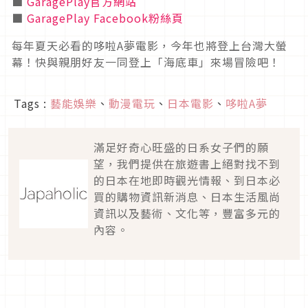
■
GaragePlay官方網站
■
GaragePlay Facebook粉絲頁
每年夏天必看的哆啦A夢電影，今年也將登上台灣大螢
幕！快與親朋好友一同登上「海底車」來場冒險吧！
Tags :
藝能娛樂
、
動漫電玩
、
日本電影
、
哆啦A夢
滿足好奇心旺盛的日系女子們的願
望，我們提供在旅遊書上絕對找不到
的日本在地即時觀光情報、到日本必
買的購物資訊新消息、日本生活風尚
資訊以及藝術、文化等，豐富多元的
內容。