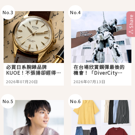
即達
No.
3
No.
4
Share
必買日系腕錶品牌
在台場欣賞鋼彈最後的
KUOE！不張揚卻經得起
機會！「DiverCity
時間洗鍊的經典之作五
Tokyo Plaza」搭船、
2026年07月20日
2026年07月13日
選
購物、美食及夜景，一
次全體驗
No.
5
No.
6