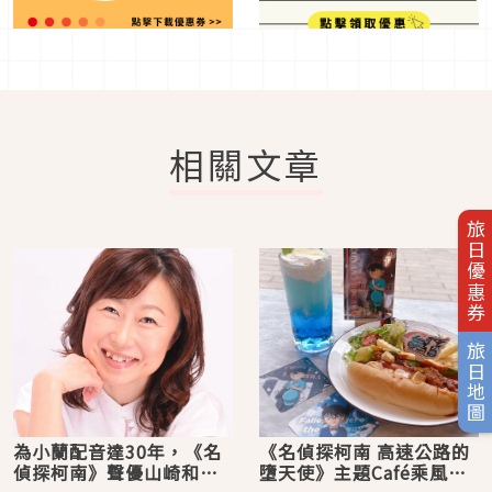
相關文章
旅日優惠券
旅日地圖
為小蘭配音達30年，《名
《名偵探柯南 高速公路的
偵探柯南》聲優山崎和佳
墮天使》主題Café乘風降