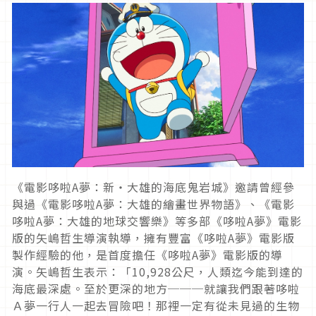
《電影哆啦A夢：新‧大雄的海底鬼岩城》邀請曾經參
與過《電影哆啦A夢：大雄的繪畫世界物語》、《電影
哆啦A夢：大雄的地球交響樂》等多部《哆啦A夢》電影
版的矢嶋哲生導演執導，擁有豐富《哆啦A夢》電影版
製作經驗的他，是首度擔任《哆啦A夢》電影版的導
演。矢嶋哲生表示：「10,928公尺，人類迄今能到達的
海底最深處。至於更深的地方───就讓我們跟著哆啦
Ａ夢一行人一起去冒險吧！那裡一定有從未見過的生物