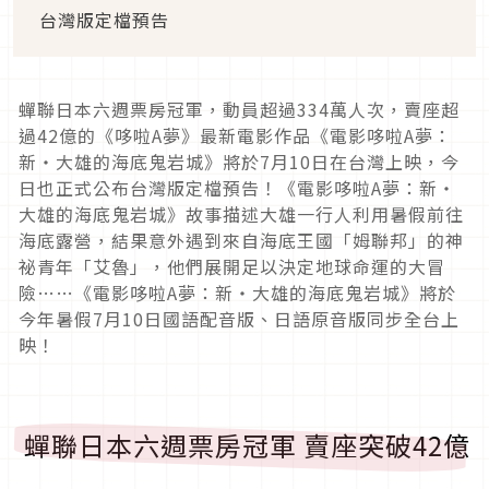
台灣版定檔預告
蟬聯日本六週票房冠軍，動員超過334萬人次，賣座超
過42億的《哆啦A夢》最新電影作品《電影哆啦A夢：
新‧大雄的海底鬼岩城》將於7月10日在台灣上映，今
日也正式公布台灣版定檔預告！《電影哆啦A夢：新‧
大雄的海底鬼岩城》故事描述大雄一行人利用暑假前往
海底露營，結果意外遇到來自海底王國「姆聯邦」的神
祕青年「艾魯」，他們展開足以決定地球命運的大冒
險……《電影哆啦A夢：新‧大雄的海底鬼岩城》將於
今年暑假7月10日國語配音版、日語原音版同步全台上
映！
蟬聯日本六週票房冠軍 賣座突破42億