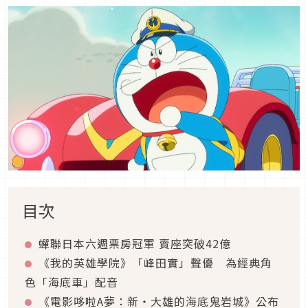
目次
蟬聯日本六週票房冠軍 賣座突破42億
《我的英雄學院》「峰田實」聲優 為經典角
色「海底車」配音
《電影哆啦A夢：新‧大雄的海底鬼岩城》公布