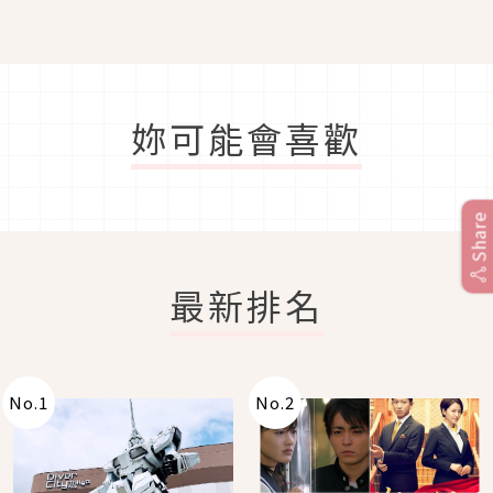
ん）」推出的豬豬周邊吧
妳可能會喜歡
Share
最新排名
No.
1
No.
2