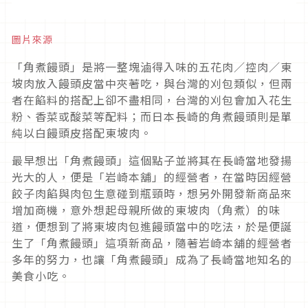
圖片來源
「角煮饅頭」是將一整塊滷得入味的五花肉／控肉／東
坡肉放入饅頭皮當中夾著吃，與台灣的刈包類似，但兩
者在餡料的搭配上卻不盡相同，台灣的刈包會加入花生
粉、香菜或酸菜等配料；而日本長崎的角煮饅頭則是單
純以白饅頭皮搭配東坡肉。
最早想出「角煮饅頭」這個點子並將其在長崎當地發揚
光大的人，便是「岩崎本舖」的經營者，在當時因經營
餃子肉餡與肉包生意碰到瓶頸時，想另外開發新商品來
增加商機，意外想起母親所做的東坡肉（角煮）的味
道，便想到了將東坡肉包進饅頭當中的吃法，於是便誕
生了「角煮饅頭」這項新商品，隨著岩崎本舖的經營者
多年的努力，也讓「角煮饅頭」成為了長崎當地知名的
美食小吃。