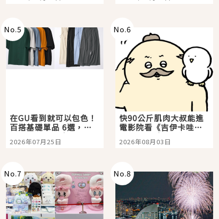
選
美食體驗！
No.
5
No.
6
在GU看到就可以包色！
快90公斤肌肉大叔能進
百搭基礎單品 6選，閉
電影院看《吉伊卡哇》
眼全收也不心疼
嗎？日本重金屬樂團
2026年07月25日
2026年08月03日
「打首」會長與nagano
老師一同給出了答案
No.
7
No.
8