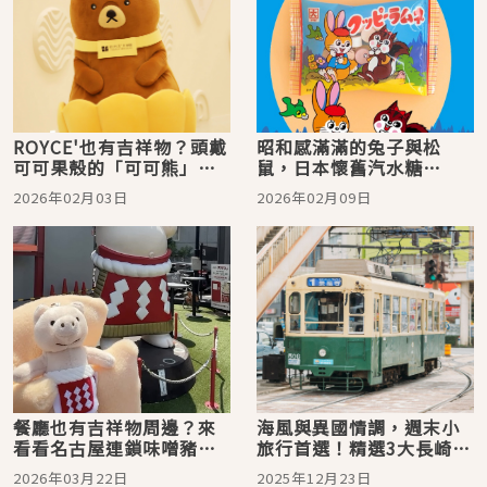
ROYCE'也有吉祥物？頭戴
昭和感滿滿的兔子與松
可可果殼的「可可熊」，
鼠，日本懷舊汽水糖
只在ROYCE'CACAO＆
「KUPPY RAMUNE（クッ
2026年02月03日
2026年02月09日
CHOCOLATE TOWN出沒
ピーラムネ）」吉祥物
餐廳也有吉祥物周邊？來
海風與異國情調，週末小
看看名古屋連鎖味噌豬排
旅行首選！精選3大長崎市
店「YABATON（矢場と
必玩行程
2026年03月22日
2025年12月23日