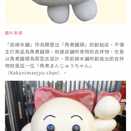
圖片來源
「岩崎本舖」作為開發出「角煮饅頭」的創始店，不僅
主打商品為角煮饅頭，就連店舖所使用的吉祥物，也是
以角煮饅頭為原型去設計，而岩崎本舖所創造出的吉祥
物就是這一位「角煮まんじゅうちゃん」
（Kakunimanjyu-chan）。