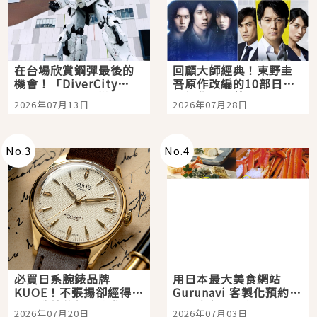
在台場欣賞鋼彈最後的
回顧大師經典！東野圭
機會！「DiverCity
吾原作改編的10部日本
Tokyo Plaza」搭船、
影視作品推薦
2026年07月13日
2026年07月28日
購物、美食及夜景，一
次全體驗
No.
3
No.
4
必買日系腕錶品牌
用日本最大美食網站
KUOE！不張揚卻經得起
Gurunavi 客製化預約九
時間洗鍊的經典之作五
大都市餐廳，打造專屬
2026年07月20日
2026年07月03日