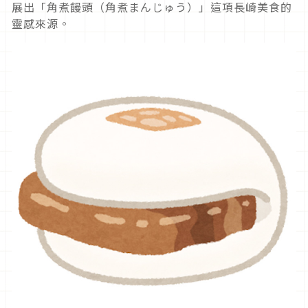
展出「角煮饅頭（角煮まんじゅう）」這項長崎美食的
靈感來源。