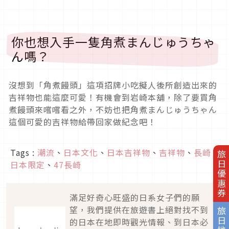
你也想入手一隻角煮まんじゅうちゃ
ん嗎？
沒想到「角煮饅頭」這項招牌小吃擬人後所創造出來的
吉祥物也能這麼可愛！有機會到岩崎本舖，除了要買角
煮饅頭來嚐嚐看之外，不妨也把角煮まんじゅうちゃん
這個可愛的吉祥物給帶回家做紀念吧！
Tags :
潮流
、
日本文化
、
日本吉祥物
、
吉祥物
、
長崎
、
旅日優惠券
日本限定
、
47長崎
滿足好奇心旺盛的日系女子們的願
望，我們提供在旅遊書上絕對找不到
旅日地圖
的日本在地即時觀光情報、到日本必