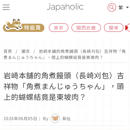
繁
東京
關西近畿
關東
首頁
潮流
岩崎本舖的角煮饅頭（長崎刈包）吉祥物「角
煮まんじゅうちゃん」，頭上的蝴蝶結竟是東坡肉？
岩崎本舖的角煮饅頭（長崎刈包）吉
祥物「角煮まんじゅうちゃん」，頭
上的蝴蝶結竟是東坡肉？
2026年06月05日
｜ By
菲比