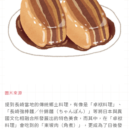
圖片來源
提到長崎當地的傳統鄉土料理，有像是「卓袱料理」、
「長崎強棒麵／什錦麵（ちゃんぽん）」等將日本與異
國文化相融合所發展出的特色美食，而其中，在「卓袱
料理」會吃到的「東坡肉（角煮）」，更成為了日後發