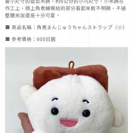
最小尺寸的造型吊飾，約6公分的小巧尺寸，小吊飾在
作工上，頭上角煮蝴蝶結的部分看起來較不明顯，不過
整體來說還是十分可愛。
■ 商品名稱：角煮まんじゅうちゃんストラップ（小）
■ 參考價格：600日圓