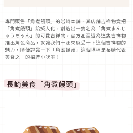
專門販售「角煮饅頭」的岩崎本舖，其店舖吉祥物竟把
「角煮饅頭」給擬人化，創造出一隻名為「角煮まんじ
ゅうちゃん」的可愛吉祥物，官方甚至還為這隻吉祥物
推出角色商品，就讓我們一起來感受一下這個吉祥物的
魅力，順便認識一下「角煮饅頭」這個堪稱是長崎代表
美食之一的招牌小吃吧！
長崎美食「角煮饅頭」