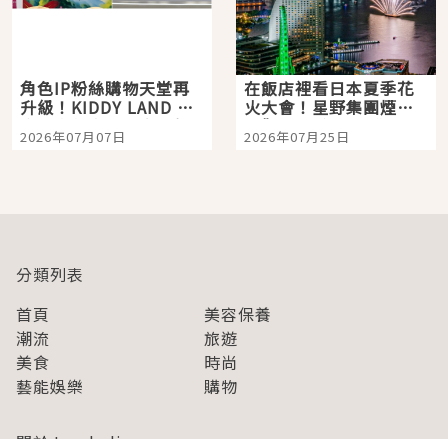
角色IP粉絲購物天堂再
在飯店裡看日本夏季花
升級！KIDDY LAND 原
火大會！星野集團煙火
宿店吉伊卡哇迎客，新
景觀飯店6選，讓你不用
2026年07月07日
2026年07月25日
開幕 OMOKADO 店3分
人擠人悠閒欣賞
即達
分類列表
首頁
美容保養
潮流
旅遊
美食
時尚
藝能娛樂
購物
關於Japaholic