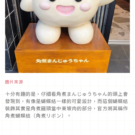
圖片來源
十分有趣的是，仔細看角煮まんじゅうちゃん的頭上會
發現到，有像是蝴蝶結一樣的可愛設計，而這個蝴蝶結
裝飾其實是角煮饅頭當中東坡肉的部分，官方將其稱作
角煮蝴蝶結（角煮リボン）。