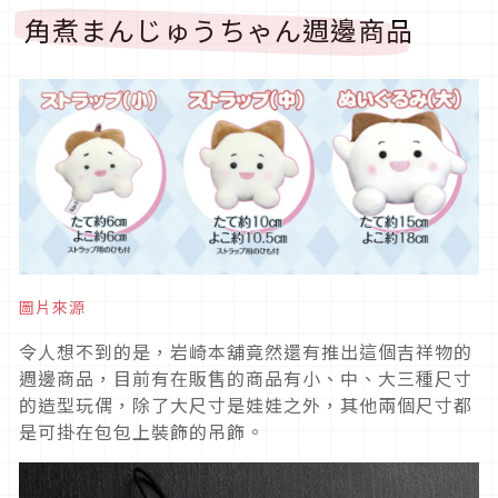
角煮まんじゅうちゃん週邊商品
圖片來源
令人想不到的是，岩崎本舖竟然還有推出這個吉祥物的
週邊商品，目前有在販售的商品有小、中、大三種尺寸
的造型玩偶，除了大尺寸是娃娃之外，其他兩個尺寸都
是可掛在包包上裝飾的吊飾。