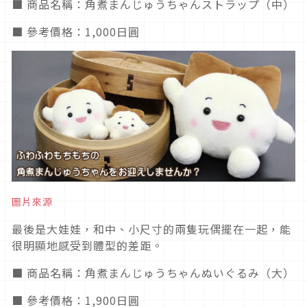
■ 商品名稱：角煮まんじゅうちゃんストラップ（中）
■ 參考價格：1,000日圓
圖片來源
最後是大娃娃，和中、小尺寸的兩隻玩偶擺在一起，能
很明顯地感受到體型的差距。
■ 商品名稱：角煮まんじゅうちゃんぬいぐるみ（大）
■ 參考價格：1,900日圓