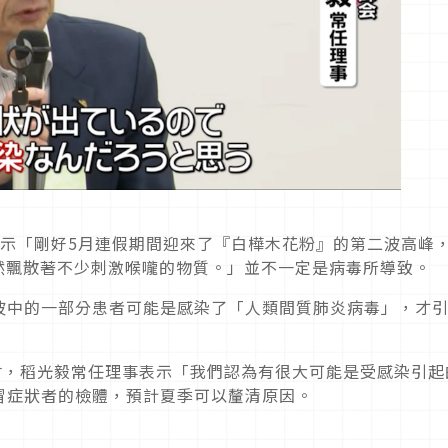
表示「剛好5月連假期間迎來了『白樺木花粉』的第二波高峰
顯然飄散著不少刺激喉嚨的物質。」並不一定是病毒所導致。
波中的一部分患者可能是感染了「人類間質肺炎病毒」，才
會，稻光毅常任理事表示「我們認為有很大可能是受感染引起
冒症狀者的檢體，預計夏季可以釐清原因。