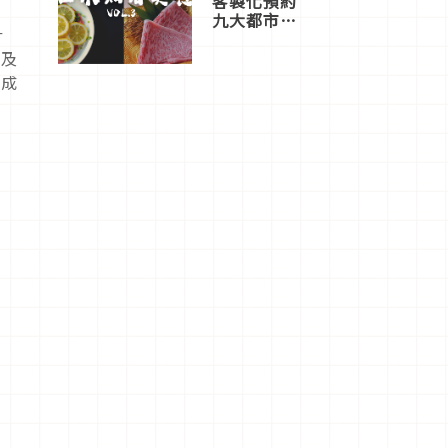
客製化預約
九大都市餐
什
廳，打造專
屬美食體
感及
驗！
遂成