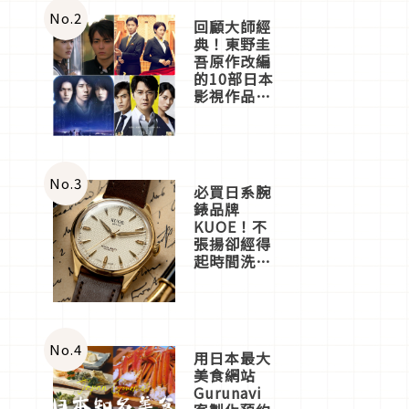
體驗
No.
2
回顧大師經
典！東野圭
吾原作改編
的10部日本
影視作品推
薦
No.
3
必買日系腕
錶品牌
KUOE！不
張揚卻經得
起時間洗鍊
的經典之作
五選
No.
4
用日本最大
美食網站
Gurunavi