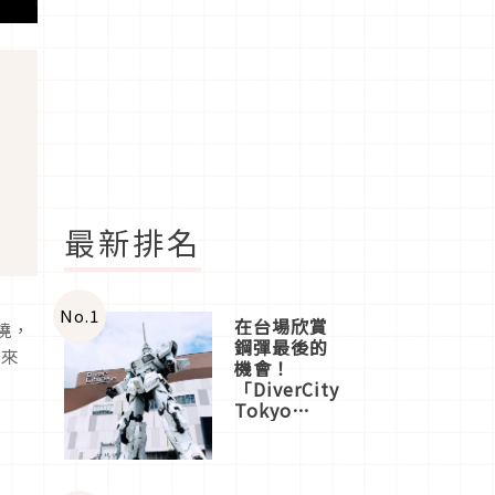
最新排名
No.
1
在台場欣賞
燒，
鋼彈最後的
起來
機會！
「DiverCity
Tokyo
Plaza」搭
船、購物、
美食及夜
景，一次全