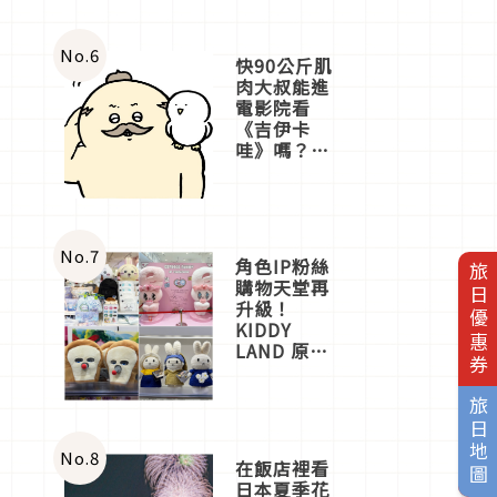
No.
6
快90公斤肌
肉大叔能進
電影院看
《吉伊卡
哇》嗎？日
本重金屬樂
團「打首」
會長與
nagano老師
一同給出了
No.
7
角色IP粉絲
旅日優惠券
答案
購物天堂再
升級！
KIDDY
LAND 原宿
店吉伊卡哇
迎客，新開
旅日地圖
幕
OMOKADO
店3分即達
No.
8
在飯店裡看
日本夏季花