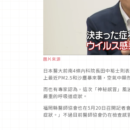
圖片來源
日本醫大前南4條内科院長田中裕士則
上最近PM2.5和沙塵暴來襲，空氣中
而也有專家認為，這次「神秘感冒」風
嚴重的呼吸道症狀。
福岡縣醫師協會也在5月20日召開記者
症狀。」不過目前醫師協會仍在檢查感