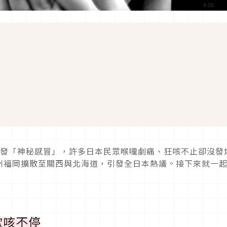
爆發「神秘感冒」，許多日本民眾喉嚨劇痛、狂咳不止卻沒發
州福岡擴散至關西與北海道，引發全日本熱議。接下來就一
嗽咳不停