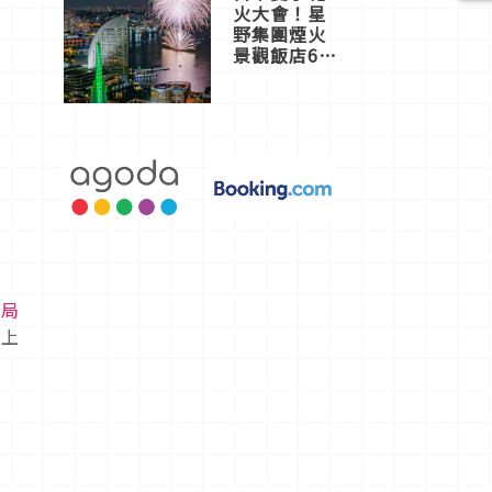
火大會！星
野集團煙火
景觀飯店6
選，讓你不
用人擠人悠
閒欣賞
光局
線上