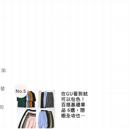
，加
引發
No.
5
在GU看到就
可以包色！
百搭基礎單
的
品 6選，閉
眼全收也不
心疼