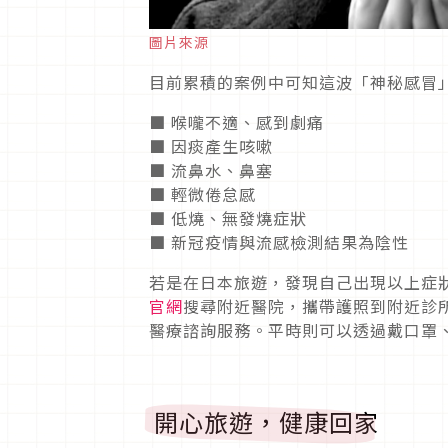
圖片來源
目前累積的案例中可知這波「神秘感冒
■ 喉嚨不適、感到劇痛
■ 因痰產生咳嗽
■ 流鼻水、鼻塞
■ 輕微倦怠感
■ 低燒、無發燒症狀
■ 新冠疫情與流感檢測結果為陰性
若是在日本旅遊，發現自己出現以上症
官網
搜尋附近醫院，攜帶護照到附近診
醫療諮詢服務。平時則可以透過戴口罩
開心旅遊，健康回家