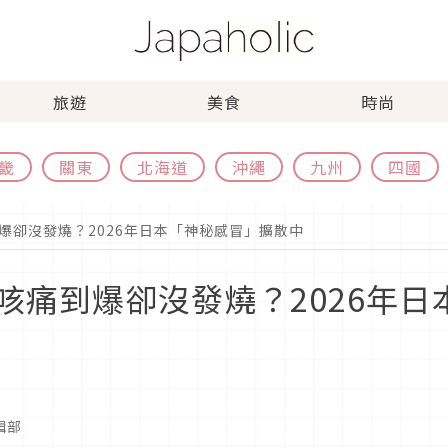
旅遊
美食
時尚
畿
關東
北海道
沖繩
九州
四國
爆卻沒發燒？2026年日本「神秘感冒」擴散中
咳痛到爆卻沒發燒？2026年日
編輯部