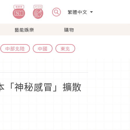
繁體中文
藝能娛樂
購物
中部北陸
中國
東北
本「神秘感冒」擴散