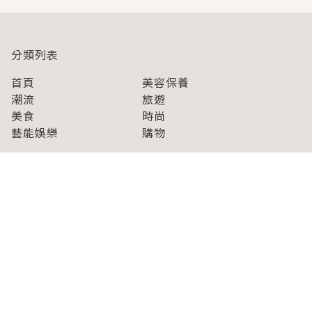
分類列表
首頁
美容保養
潮流
旅遊
美食
時尚
藝能娛樂
購物
關於Japaholic
關於我們
免責事項
寫手招募
Japaholic Girls招募
廣告、合作洽談
關鍵字列表
お問い合わせ