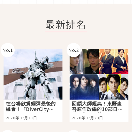
最新排名
No.
1
No.
2
在台場欣賞鋼彈最後的
回顧大師經典！東野圭
機會！「DiverCity
吾原作改編的10部日本
Tokyo Plaza」搭船、
影視作品推薦
2026年07月13日
2026年07月28日
購物、美食及夜景，一
次全體驗