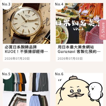
No.
3
No.
4
Share
必買日系腕錶品牌
用日本最大美食網站
KUOE！不張揚卻經得起
Gurunavi 客製化預約九
時間洗鍊的經典之作五
大都市餐廳，打造專屬
2026年07月20日
2026年07月03日
選
美食體驗！
No.
5
No.
6