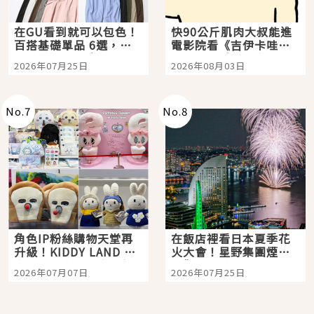
在GU看到就可以包色！
快90公斤肌肉大叔能進
百搭基礎單品 6選，閉
電影院看《吉伊卡哇》
眼全收也不心疼
嗎？日本重金屬樂團
2026年07月25日
2026年08月03日
「打首」會長與nagano
老師一同給出了答案
No.
7
No.
8
角色IP粉絲購物天堂再
在飯店裡看日本夏季花
升級！KIDDY LAND 原
火大會！星野集團煙火
宿店吉伊卡哇迎客，新
景觀飯店6選，讓你不用
2026年07月07日
2026年07月25日
開幕 OMOKADO 店3分
人擠人悠閒欣賞
即達