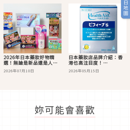
旅日地圖
2026年日本藥妝好物精
日本藥妝店品牌介紹：香
選！無論是新品還是人氣
港也高注目度！
不衰萬年必買，來日本就
「Bifina」製造商「森下
2026年07月10日
2026年05月15日
是要把這些商品帶回家
仁丹」！人氣商品總整理
妳可能會喜歡