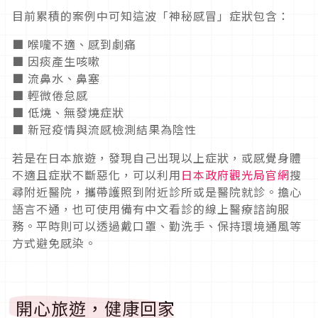
目前累積的案例中可知這波「神秘感冒」症狀包含：
■ 喉嚨不適、感到劇痛
■ 因痰產生咳嗽
■ 流鼻水、鼻塞
■ 輕微倦怠感
■ 低燒、無發燒症狀
■ 新冠疫情與流感檢測結果為陰性
若是在日本旅遊，發現自己出現以上症狀，或感覺身體
不適且症狀不斷惡化，可以利用
日本政府觀光局官網
搜
尋附近醫院，攜帶護照到附近診所或是醫院就診。擔心
語言不通，也可使用備有中文看診的線上醫療諮詢服
務。平時則可以透過戴口罩、勤洗手、保持環境通風等
方式避免感染。
開心旅遊，健康回家