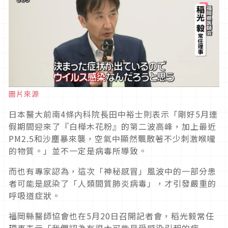
圖片來源
日本醫大前南4條内科院長田中裕士則表示「剛好5月連
假期間迎來了『白樺木花粉』的第二波高峰，加上最近
PM2.5和沙塵暴來襲，空氣中顯然飄散著不少刺激喉嚨
的物質。」並不一定是病毒所導致。
而也有專家認為，這次「神秘感冒」風波中的一部分患
者可能是感染了「人類間質肺炎病毒」，才引發嚴重的
呼吸道症狀。
福岡縣醫師協會也在5月20日召開記者會，稻光毅常任