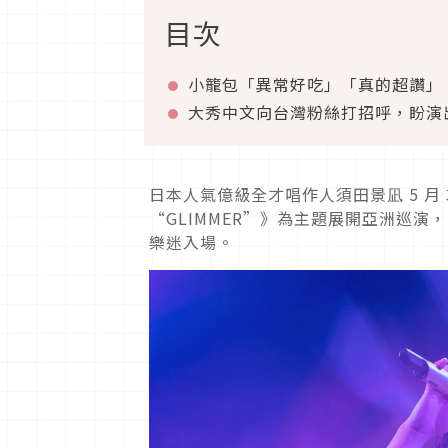
目次
小籠包「異常好吃」「真的超讚」
大秀中文向台灣粉絲打招呼，盼演
日本人氣億級全才唱作人須田景凪 5 月 3
“GLIMMER”》為主題展開亞洲巡演，
樂迷入場。