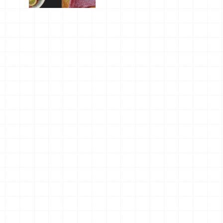
屬美食體
驗！