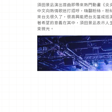
須田景凪演出首曲即帶來熱門動畫《炎炎
中文向熱情歌迷打招呼，嗨翻粉絲，粉
來台北很久了，很高興能把台北當成巡演
著希望的意義在其中，須田景凪表示人
束微光。