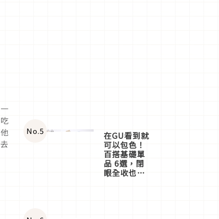
溫一
待吃
No.
5
」他
在GU看到就
他去
可以包色！
百搭基礎單
品 6選，閉
眼全收也不
心疼