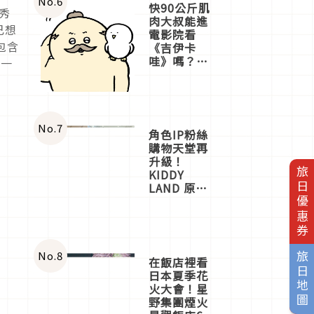
No.
6
快90公斤肌
秀
肉大叔能進
己想
電影院看
包含
《吉伊卡
哇》嗎？日
的一
本重金屬樂
團「打首」
會長與
nagano老師
一同給出了
No.
7
角色IP粉絲
答案
購物天堂再
升級！
旅日優惠券
KIDDY
LAND 原宿
店吉伊卡哇
迎客，新開
幕
OMOKADO
店3分即達
No.
8
旅日地圖
在飯店裡看
日本夏季花
火大會！星
野集團煙火