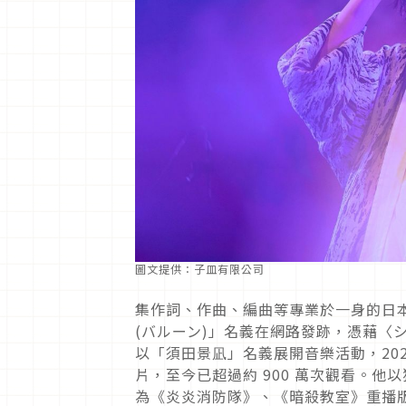
圖文提供：子皿有限公司
集作詞、作曲、編曲等專業於一身的日本音樂才
(バルーン)」名義在網路發跡，憑藉〈シャ
以「須田景凪」名義展開音樂活動，2023
片，至今已超過約 900 萬次觀看。
為《炎炎消防隊》、《暗殺教室》重播