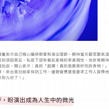
興奮表示自己精心編排歌單和演出環節，期待當天觀眾跟氣
質的須田景凪，私底下卻有著反差萌的率真個性，他非常期
籠包店，開心表示：真的「超讚！真的是異常好吃的食物！
憬，來台首日結束採訪工作，儘管疲憊還是要求工作人員帶
來到九份了！」
呼，盼演出成為人生中的微光