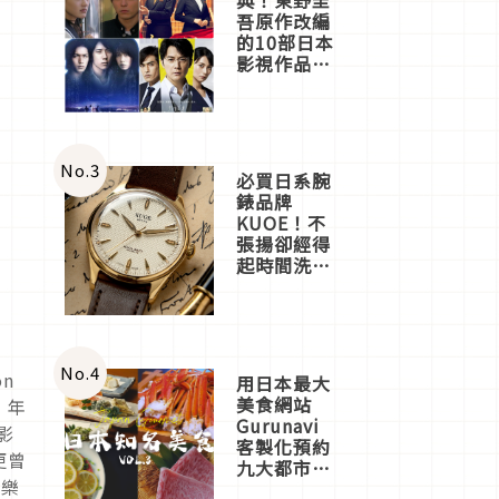
吾原作改編
的10部日本
影視作品推
薦
No.
3
必買日系腕
錶品牌
KUOE！不
張揚卻經得
起時間洗鍊
的經典之作
五選
No.
4
n
用日本最大
美食網站
 年
Gurunavi
影
客製化預約
更曾
九大都市餐
音樂
廳，打造專