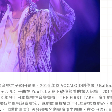
子須田景凪，2016 年以 VOCALOID創作者「Balloo
ルル〉一曲在 YouTube 寫下破億觀看的驚人紀錄。2017
 年登上日本指標性音樂頻道「THE FIRST TAKE」演出的
他以獨特的風格與富有疾走感的能量擄獲新世代年輕族群的心，
版、《躍動青春》等多部知名動畫演唱主題曲，在亞洲流行