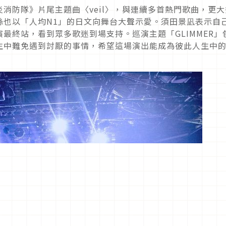
消防隊》片尾主題曲〈veil〉，與連續多首熱門歌曲，更大
絲也以「人均N1」的日文向舞台大聲示愛。須田景凪表示自
最終站，看到眾多歌迷到場支持。巡演主題「GLIMMER」
生中難免遇到討厭的事情，希望這場演出能成為彼此人生中