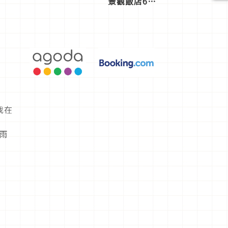
景觀飯店6
選，讓你不
用人擠人悠
閒欣賞
我在
音
〈雨