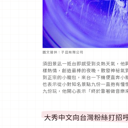
圖文提供：子皿有限公司
須田景凪一抵台即感受到炎熱天氣，他
樣熱情，創造最棒的夜晚。散發神祕氣
到正宗的小籠包，來台一下機便直奔小
也表示從小對知名景點九份一直抱有憧
九份玩，他開心表示「終於靠著做音樂
大秀中文向台灣粉絲打招