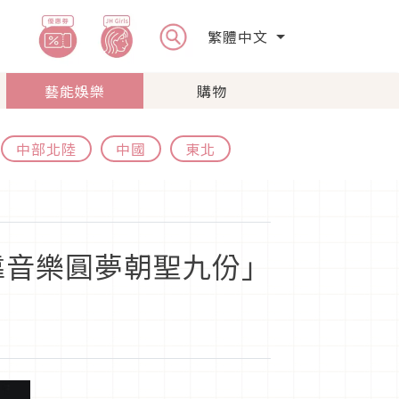
繁體中文
藝能娛樂
購物
中部北陸
中國
東北
靠音樂圓夢朝聖九份」