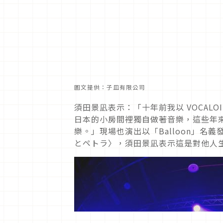
圖文提供：子皿有限公司
須田景凪表示：「十年前我以 VOCALOI
日本的小房間裡獨自做著音樂，這些年
樂。」現場也演出以「Balloon」名義
とペトラ〉，須田景凪表示這是對他人生影