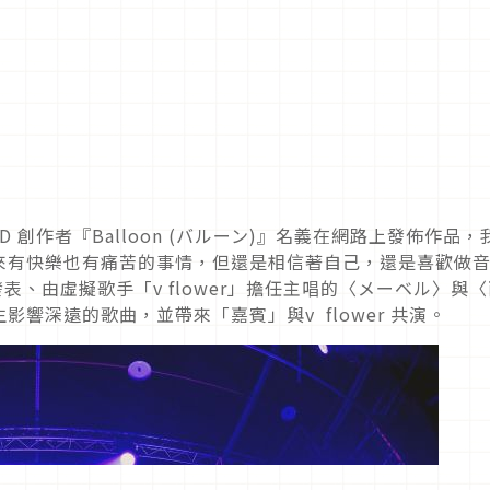
D 創作者『Balloon (バルーン)』名義在網路上發佈作品，
來有快樂也有痛苦的事情，但還是相信著自己，還是喜歡做
發表、由虛擬歌手「v flower」擔任主唱的〈メーベル〉與
響深遠的歌曲，並帶來「嘉賓」與v flower 共演。