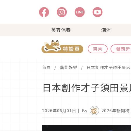
美容保養
潮流
東京
關西近
首頁
藝能娛樂
日本創作才子須田景凪
日本創作才子須田景
2026年06月01日
｜ By
2026年新聞稿