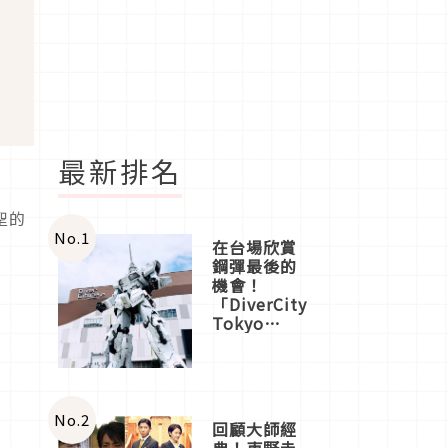
最新排名
聖的
No.
1
在台場欣賞
鋼彈最後的
機會！
「DiverCity
Tokyo
Plaza」搭
船、購物、
美食及夜
景，一次全
體驗
No.
2
回顧大師經
典！東野圭