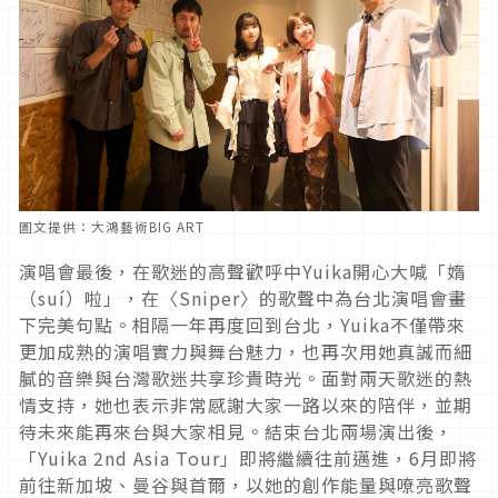
圖文提供：大鴻藝術BIG ART
演唱會最後，在歌迷的高聲歡呼中Yuika開心大喊「媠
（suí）啦」，在〈Sniper〉的歌聲中為台北演唱會畫
下完美句點。相隔一年再度回到台北，Yuika不僅帶來
更加成熟的演唱實力與舞台魅力，也再次用她真誠而細
膩的音樂與台灣歌迷共享珍貴時光。面對兩天歌迷的熱
情支持，她也表示非常感謝大家一路以來的陪伴，並期
待未來能再來台與大家相見。結束台北兩場演出後，
「Yuika 2nd Asia Tour」即將繼續往前邁進，6月即將
前往新加坡、曼谷與首爾，以她的創作能量與嘹亮歌聲