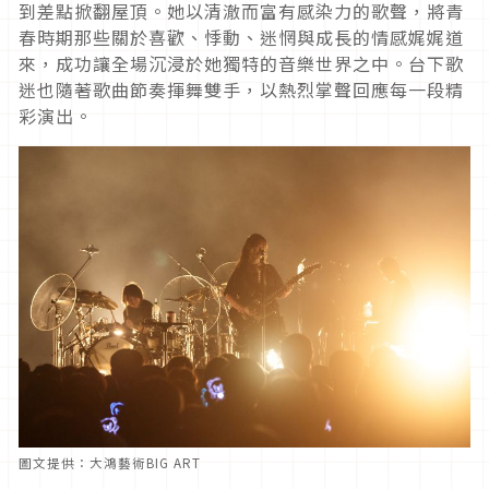
到差點掀翻屋頂。她以清澈而富有感染力的歌聲，將青
春時期那些關於喜歡、悸動、迷惘與成長的情感娓娓道
來，成功讓全場沉浸於她獨特的音樂世界之中。台下歌
迷也隨著歌曲節奏揮舞雙手，以熱烈掌聲回應每一段精
彩演出。
圖文提供：大鴻藝術BIG ART