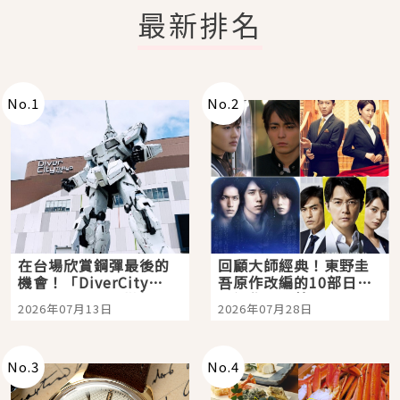
最新排名
No.
1
No.
2
在台場欣賞鋼彈最後的
回顧大師經典！東野圭
機會！「DiverCity
吾原作改編的10部日本
Tokyo Plaza」搭船、
影視作品推薦
2026年07月13日
2026年07月28日
購物、美食及夜景，一
次全體驗
No.
3
No.
4