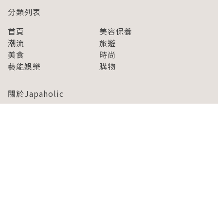
分類列表
首頁
美容保養
潮流
旅遊
美食
時尚
藝能娛樂
購物
關於Japaholic
關於我們
免責事項
寫手招募
Japaholic Girls招募
廣告、合作洽談
關鍵字列表
お問い合わせ