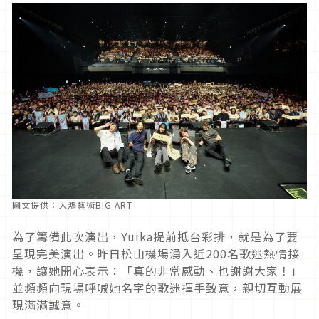
圖文提供：大鴻藝術BIG ART
為了籌備此次演出，Yuika提前抵台彩排，就是為了要
呈現完美演出。昨日松山機場湧入近200名歌迷熱情接
機，讓她開心表示：「真的非常感動、也謝謝大家！」
並頻頻向現場呼喊她名字的歌迷揮手致意，親切互動展
現滿滿誠意。