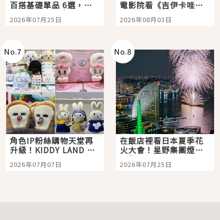
百搭基礎單品 6選，閉
電影院看《吉伊卡哇》
眼全收也不心疼
嗎？日本重金屬樂團
2026年07月25日
2026年08月03日
「打首」會長與nagano
老師一同給出了答案
No.
7
No.
8
角色IP粉絲購物天堂再
在飯店裡看日本夏季花
升級！KIDDY LAND 原
火大會！星野集團煙火
宿店吉伊卡哇迎客，新
景觀飯店6選，讓你不用
2026年07月07日
2026年07月25日
開幕 OMOKADO 店3分
人擠人悠閒欣賞
即達