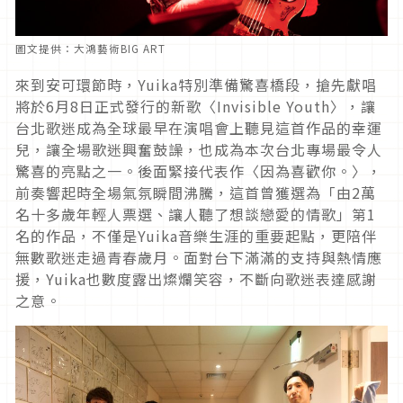
圖文提供：大鴻藝術BIG ART
來到安可環節時，Yuika特別準備驚喜橋段，搶先獻唱
將於6月8日正式發行的新歌〈Invisible Youth〉，讓
台北歌迷成為全球最早在演唱會上聽見這首作品的幸運
兒，讓全場歌迷興奮鼓譟，也成為本次台北專場最令人
驚喜的亮點之一。後面緊接代表作〈因為喜歡你。〉，
前奏響起時全場氣氛瞬間沸騰，這首曾獲選為「由2萬
名十多歲年輕人票選、讓人聽了想談戀愛的情歌」第1
名的作品，不僅是Yuika音樂生涯的重要起點，更陪伴
無數歌迷走過青春歲月。面對台下滿滿的支持與熱情應
援，Yuika也數度露出燦爛笑容，不斷向歌迷表達感謝
之意。