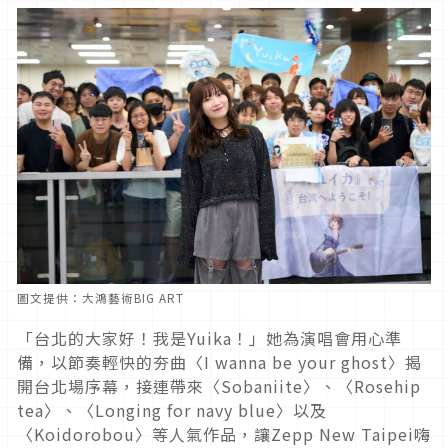
圖文提供：大鴻藝術BIG ART
「台北的大家好！我是Yuika！」她為演唱會用心準
備，以節奏輕快的夯曲〈I wanna be your ghost〉揭
開台北場序幕，接連帶來〈Sobaniite〉、〈Rosehip
tea〉、〈Longing for navy blue〉以及
〈Koidorobou〉等人氣作品，讓Zepp New Taipei嗨