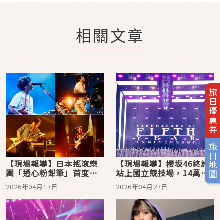
相關文章
旅日優惠券
旅日地圖
【現場報導】日本搖滾樂
【現場報導】櫻坂46終於
團「通心粉鉛筆」首度登
站上國立競技場，14萬人
台，「水啦！」連發，粉
於櫻花樹下共許幸福約定
2026年04月17日
2026年04月27日
絲開心 HIGH 跳全場