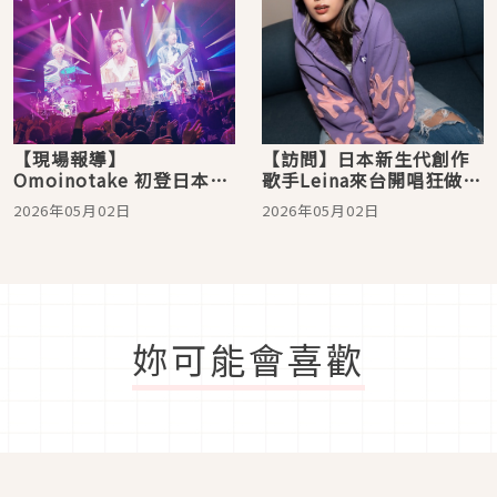
【現場報導】
【訪問】日本新生代創作
Omoinotake 初登日本武
歌手Leina來台開唱狂做功
道館，跨越幾億光年迎來
課！為對發票學中文「想
2026年05月02日
2026年05月02日
滿場星光！最強盟友小笹
中獎再回來」
大輔驚喜登場
妳可能會喜歡