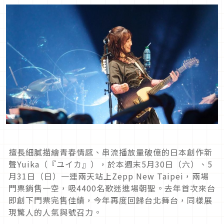
擅長細膩描繪青春情感、串流播放量破億的日本創作新
聲Yuika（『ユイカ』），於本週末5月30日（六）、5
月31日（日）一連兩天站上Zepp New Taipei，兩場
門票銷售一空，吸4400名歌迷進場朝聖。去年首次來台
即創下門票完售佳績，今年再度回歸台北舞台，同樣展
現驚人的人氣與號召力。