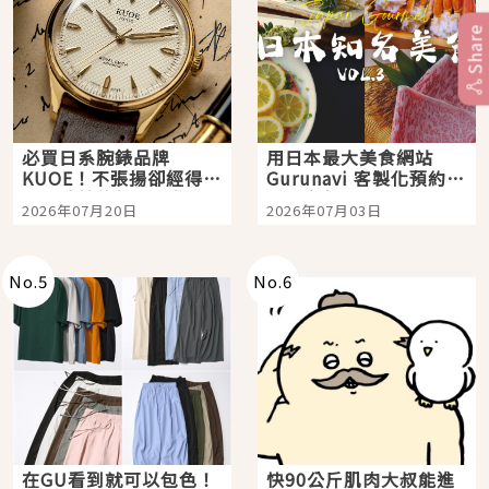
Share
必買日系腕錶品牌
用日本最大美食網站
KUOE！不張揚卻經得起
Gurunavi 客製化預約九
時間洗鍊的經典之作五
大都市餐廳，打造專屬
2026年07月20日
2026年07月03日
選
美食體驗！
No.
5
No.
6
在GU看到就可以包色！
快90公斤肌肉大叔能進