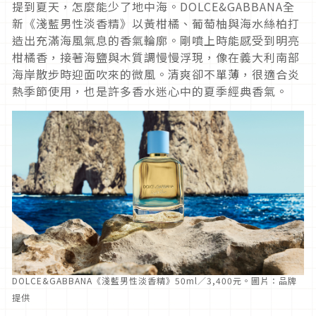
提到夏天，怎麼能少了地中海。DOLCE&GABBANA全
新《淺藍男性淡香精》以黃柑橘、葡萄柚與海水絲柏打
造出充滿海風氣息的香氣輪廓。剛噴上時能感受到明亮
柑橘香，接著海鹽與木質調慢慢浮現，像在義大利南部
海岸散步時迎面吹來的微風。清爽卻不單薄，很適合炎
熱季節使用，也是許多香水迷心中的夏季經典香氣。
DOLCE&GABBANA《淺藍男性淡香精》50ml／3,400元。圖片：品牌
提供