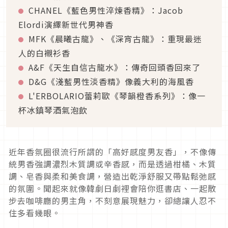
CHANEL《藍色男性淬煉香精》：Jacob
Elordi演繹新世代男神香
MFK《晨曦古龍》、《深宵古龍》：重現最迷
人的白襯衫香
A&F《天生自信古龍水》：傳奇回頭香回來了
D&G《淺藍男性淡香精》像義大利的海風香
L'ERBOLARIO蕾莉歐《琴韻橙香系列》：像一
杯冰鎮琴酒氣泡飲
近年香氛圈很流行所謂的「高好感度男友香」，不像傳
統男香強調濃烈木質調或辛香感，而是透過柑橘、木質
調、皂香與柔和美食調，營造出乾淨舒服又帶點鬆弛感
的氛圍。聞起來就像韓劇日劇裡會陪你逛書店、一起散
步去咖啡廳的男主角，不刻意展現魅力，卻總讓人忍不
住多看幾眼。