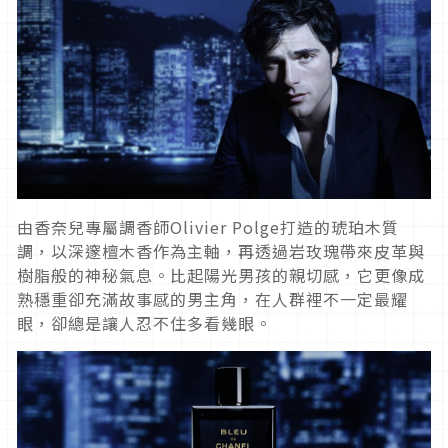
由香奈兒專屬調香師Olivier Polge打造的琥珀木質
調，以深邃檀木香作為主軸，再透過岩玫瑰帶來皮革與
樹脂般的神秘氣息。比起陽光男孩的親切感，它更像成
熟穩重卻充滿故事感的男主角，在人群裡不一定最耀
眼，卻總是讓人忍不住多看幾眼。