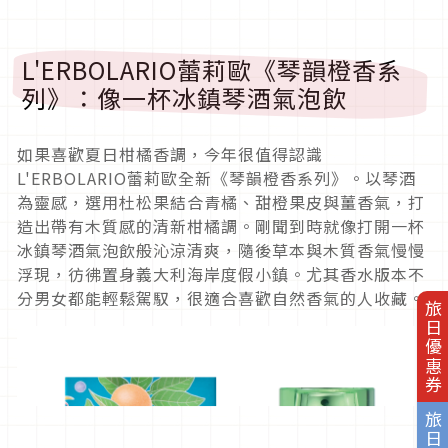
L'ERBOLARIO蕾莉歐《琴韻橙香系
列》：像一杯冰鎮琴酒氣泡飲
如果喜歡夏日柑橘香調，今年很值得認識
L'ERBOLARIO蕾莉歐全新《琴韻橙香系列》。以琴酒
為靈感，選用杜松果結合青橘、甜橙果皮與薑香氣，打
造出帶有木質感的清新柑橘調。剛聞到時就像打開一杯
冰鎮琴酒氣泡飲般沁涼清爽，隨後草本與木質香氣慢慢
浮現，彷彿置身義大利海岸度假小鎮。尤其香水版本不
分男女都能輕鬆駕馭，很適合喜歡自然香氣的人收藏。
旅日優惠券