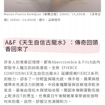
Maison Francis Kurkdjian《晨曦古龍》200ml／14,000元、《深宵古
龍》200ml／14,000元。圖片：品牌提供
A&F《天生自信古龍水》：傳奇回頭
香回來了
許多人的青春記憶裡，都有Abercrombie & Fitch店內
那股令人難忘的帥氣香氣。全新《FIERCE
CONFIDENCE天生自信古龍水》延續經典FIERCE系列
的魅力，卻多了一份輕盈與陽光感。佛手柑、蘋果與柑
橘帶來充滿活力的開場，中段紫羅蘭葉與苔蘚增添乾淨
氣息，最後由雪松木與琥珀收尾。聞起來像剛運動完換
上乾淨白T的男生，也像夏日午後騎著單車穿過街道時
吹來的風，自然、舒服又充滿親和力。