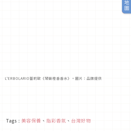
旅日地圖
L'ERBOLARIO蕾莉歐《琴韻橙香香水》。圖片：品牌提供
Tags :
美容保養
、
指彩香氛
、
台灣好物