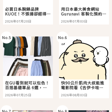
必買日系腕錶品牌
用日本最大美食網站
KUOE！不張揚卻經得起
Gurunavi 客製化預約九
時間洗鍊的經典之作五
大都市餐廳，打造專屬
2026年07月20日
2026年07月03日
選
美食體驗！
No.
5
No.
6
在GU看到就可以包色！
快90公斤肌肉大叔能進
百搭基礎單品 6選，閉
電影院看《吉伊卡哇》
眼全收也不心疼
嗎？日本重金屬樂團
2026年07月25日
2026年08月03日
「打首」會長與nagano
老師一同給出了答案
No.
7
No.
8