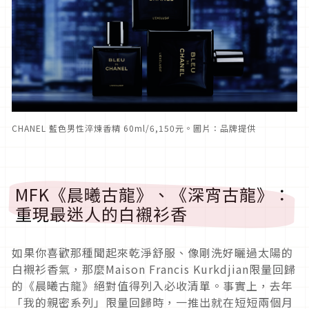
CHANEL 藍色男性淬煉香精 60ml/6,150元。圖片：品牌提供
MFK《晨曦古龍》、《深宵古龍》：
重現最迷人的白襯衫香
如果你喜歡那種聞起來乾淨舒服、像剛洗好曬過太陽的
白襯衫香氣，那麼Maison Francis Kurkdjian限量回歸
的《晨曦古龍》絕對值得列入必收清單。事實上，去年
「我的親密系列」限量回歸時，一推出就在短短兩個月