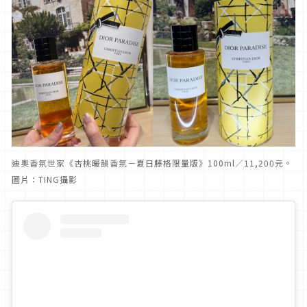
迪奧香氛世家《杏桃暖韻香氛－夏日藤格限量版》100ml／11,200元。
圖片：TING攝影