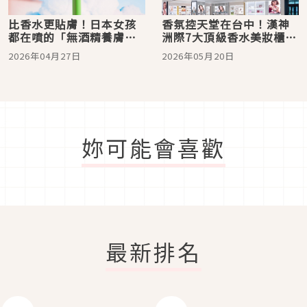
比香水更貼膚！日本女孩
香氛控天堂在台中！漢神
都在噴的「無酒精養膚香
洲際7大頂級香水美妝櫃：
氛」，夏日流汗不變味，
全台最大TRUDON、全台
2026年04月27日
2026年05月20日
敏感肌必收藏
首家GUCCI旗艦店進駐
妳可能會喜歡
最新排名