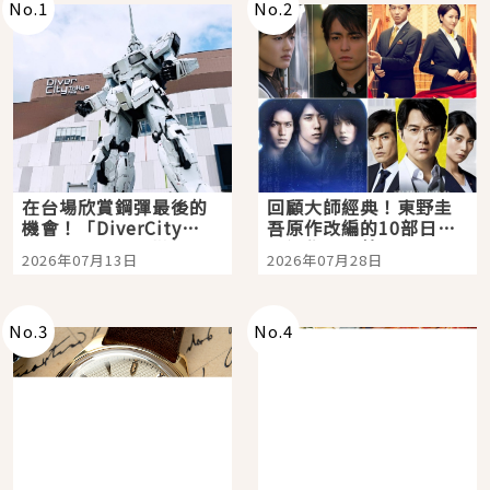
No.
1
No.
2
在台場欣賞鋼彈最後的
回顧大師經典！東野圭
機會！「DiverCity
吾原作改編的10部日本
Tokyo Plaza」搭船、
影視作品推薦
2026年07月13日
2026年07月28日
購物、美食及夜景，一
次全體驗
No.
3
No.
4