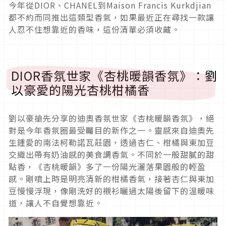
今年從DIOR、CHANEL到Maison Francis Kurkdjian
都不約而同推出這類型香氣，如果最近正在尋找一款讓
人忍不住想靠近的香味，這份清單必須收藏。
DIOR香氛世家《杏桃暖韻香氛》：劉
以豪愛的陽光杏桃柑橘香
劉以豪搶先分享的迪奧香氛世家《杏桃暖韻香氛》，絕
對是今年香氛圈最受矚目的新作之一。靈感來自迪奧先
生鍾愛的南法柯勒諾瓦莊園，透過杏仁、柑橘與東加豆
交織出帶有奶油感的美食調香氣。不同於一般甜膩的甜
點香，《杏桃暖韻》多了一份陽光灑落果園般的輕盈
感。剛噴上時是明亮清新的柑橘香氣，接著杏仁與東加
豆慢慢浮現，像剛洗好的襯衫曬過太陽後留下的溫暖味
道，讓人不自覺想靠近。