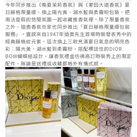
今年同步推出《晚夏茉莉香氛》與《蒙田大道香氛》夏
日藤格限量版，換上陽光黃、湖水藍與柔霧粉包裝，把
南法度假的悠閒氛圍一起收藏進香氣裡。除了限量香氛
之外，迪奧香氛世家也同步推出「夏日藤格限量版包裝
服務」。靈感來自1947年迪奧先生首場時裝發表秀中的
經典藤格紋元素，這次換上三款充滿夏日氣息的明亮色
彩：陽光黃、湖水藍到柔霧粉，搭配標誌性的DIOR
BOW蝴蝶結設計，讓香氛禮盒彷彿高訂時裝秀上的限定
配件，無論是送禮或收藏都格外有儀式感。