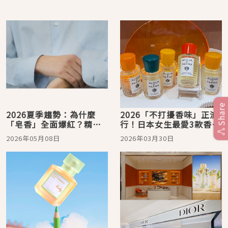
Share
2026夏季趨勢：為什麼
2026「不打擾香味」正流
「皂香」全面爆紅？精選
行！日本女生最愛3款香
8 款日本女生激推「高級
水：棉被寶寶香＋寧靜晨
2026年05月08日
2026年03月30日
偽體香」，第一名是曬過
光香太療癒
太陽的白襯衫感