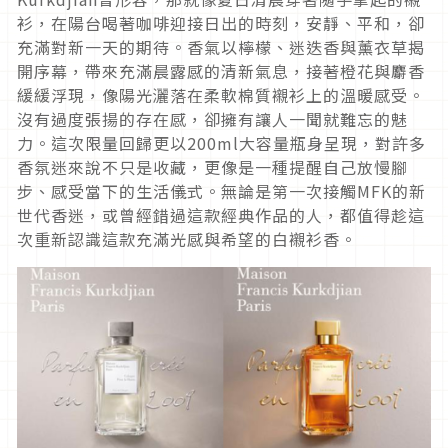
衫，在陽台喝著咖啡迎接日出的時刻，安靜、平和，卻
充滿對新一天的期待。香氣以檸檬、迷迭香與薰衣草揭
開序幕，帶來充滿晨露感的清新氣息，接著橙花與麝香
緩緩浮現，像陽光灑落在柔軟棉質襯衫上的溫暖感受。
沒有過度張揚的存在感，卻擁有讓人一聞就難忘的魅
力。這次限量回歸更以200ml大容量瓶身呈現，對許多
香氛迷來說不只是收藏，更像是一種提醒自己放慢腳
步、感受當下的生活儀式。無論是第一次接觸MFK的新
世代香迷，或曾經錯過這款經典作品的人，都值得趁這
次重新認識這款充滿光感與希望的白襯衫香。